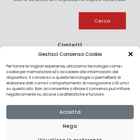
Cerca
Cerca
Contatti
Gestisci Consenso Cookie
info@culturagroalimentare.com
Per fornire le migliori esperienze, utilizziamo tecnologie come i
cookie per memorizzare e/o accedere alle informazioni del
dispositivo. Il consenso a queste tecnologie ci permetterà di
elaborare dati come il comportamento di navigazione o ID unici
Note legali
su questo sito. Non acconsentire o ritirare il consenso può influire
negativamente su alcune caratteristiche e funzioni.
Privacy Policy
Cookie Policy
Accetta
Nega