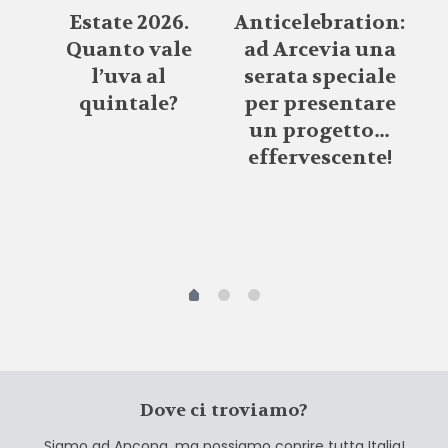
Estate 2026.
Anticelebration:
Quanto vale
ad Arcevia una
l’uva al
serata speciale
de
quintale?
per presentare
con
S
un progetto…
ze
effervescente!
r
m
Dove ci troviamo?
Siamo ad Ancona, ma possiamo coprire tutta Italia!