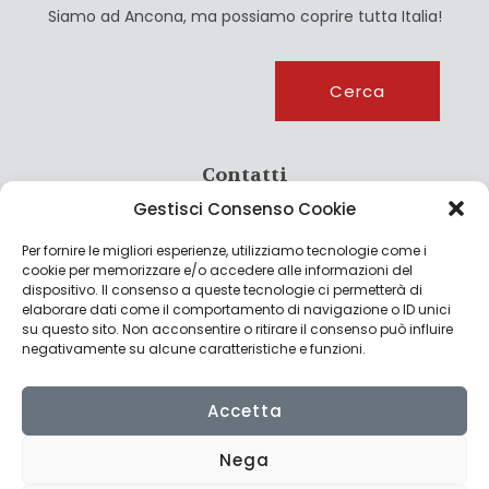
Siamo ad Ancona, ma possiamo coprire tutta Italia!
Cerca
Cerca
Contatti
Gestisci Consenso Cookie
info@culturagroalimentare.com
Per fornire le migliori esperienze, utilizziamo tecnologie come i
cookie per memorizzare e/o accedere alle informazioni del
dispositivo. Il consenso a queste tecnologie ci permetterà di
elaborare dati come il comportamento di navigazione o ID unici
Note legali
su questo sito. Non acconsentire o ritirare il consenso può influire
negativamente su alcune caratteristiche e funzioni.
Privacy Policy
Cookie Policy
Accetta
Nega