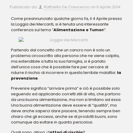
Pubblicato da
Raffaello De Crescenzo
on
6 Aprile 2014
Come preannunciato qualche giorno fa, il 4 Aprile presso
la Loggia dei Mercanti, si è tenuta una interessante
conferenza sul tema “
Alimentazione e Tumor
i”.
Partendo dal concetto che un cancro non è solo un
problema circoscritto alla persona che ne viene colpita,
ma estendibile a tutta la sua famiglia, si è parlato
dell’unica cosa che è possibile fare per cercare di
ridurre il rischio di incorrere in questa terribile malattia:
la
prevenzione
.
Prevenire significa “arrivare prima” e ciò è possibile solo
seguendo ed applicando corretti stili di vita, che partono
da una buona alimentazione, ma non si limitano ad essa.
Una buona alimentazione deve essere di “qualità”, ma
deve anche saperci dare piacere, tenendo sempre ben
chiaro che gli eccessi, anche se di prodotti buoni, sono
comunque da evitare in quanto pericolosi.
Quali sono, allora, i f
attori di rischio
?