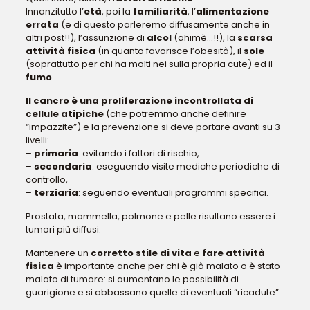
Innanzitutto l’
età
, poi la
familiarità
, l’
alimentazione
errata
(e di questo parleremo diffusamente anche in
altri post!!), l’assunzione di
alcol
(ahimè…!!), la
scarsa
attività fisica
(in quanto favorisce l’obesità), il
sole
(soprattutto per chi ha molti nei sulla propria cute) ed il
fumo
.
Il cancro è una proliferazione incontrollata di
cellule atipiche
(che potremmo anche definire
“impazzite”) e la prevenzione si deve portare avanti su 3
livelli:
–
primaria
: evitando i fattori di rischio,
–
secondaria
: eseguendo visite mediche periodiche di
controllo,
–
terziaria
: seguendo eventuali programmi specifici.
Prostata, mammella, polmone e pelle risultano essere i
tumori più diffusi.
Mantenere un
corretto stile di vita
e
fare attività
fisica
è importante anche per chi è già malato o è stato
malato di tumore: si aumentano le possibilità di
guarigione e si abbassano quelle di eventuali “ricadute”.