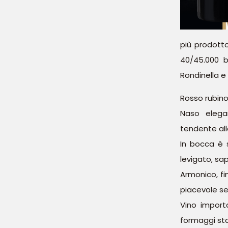
più prodott
40/45.000 b
Rondinella e
Rosso rubino
Naso elega
tendente alla
In bocca è 
levigato, sap
Armonico, fi
piacevole s
Vino import
formaggi sta