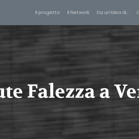
Il progetto
Il Network
Da un’idea di…
C
te Falezza a V