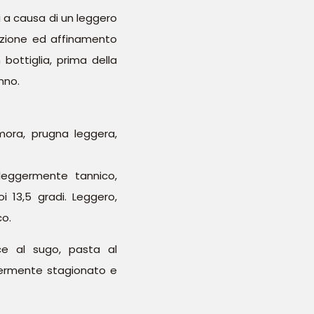
i a causa di un leggero
cazione ed affinamento
 bottiglia, prima della
nno.
mora, prugna leggera,
leggermente tannico,
 13,5 gradi. Leggero,
co.
ce al sugo, pasta al
germente stagionato e