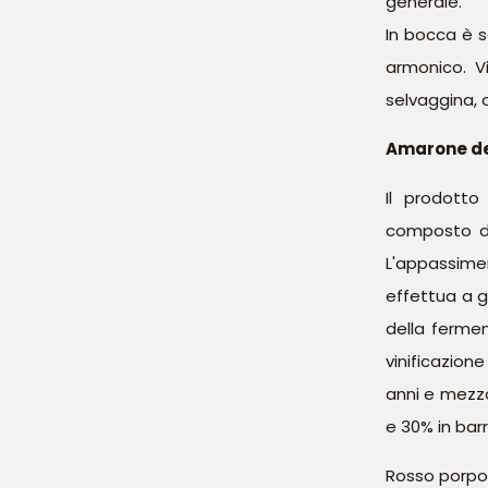
generale.
In bocca è s
armonico. V
selvaggina, ca
Amarone del
Il prodotto
composto da
L'appassime
effettua a 
della fermen
vinificazion
anni e mezzo
e 30% in barr
Rosso porpor