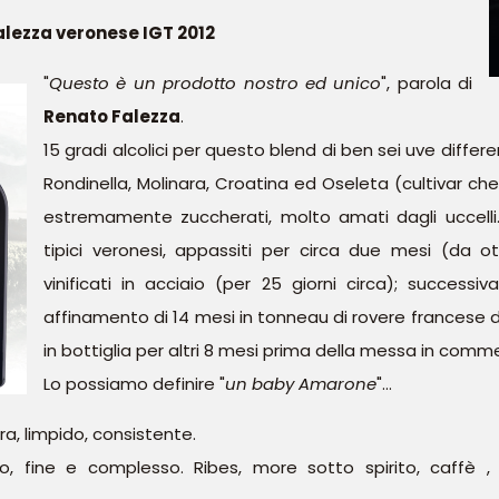
alezza veronese IGT 2012
"
Questo è un prodotto nostro ed unico
", parola di
Renato Falezza
.
15 gradi alcolici per questo blend di ben sei uve differe
Rondinella, Molinara, Croatina ed Oseleta (cultivar che
estremamente zuccherati, molto amati dagli uccelli...
tipici veronesi, appassiti per circa due mesi (da 
vinificati in acciaio (per 25 giorni circa); success
affinamento di 14 mesi in tonneau di rovere francese d
in bottiglia per altri 8 mesi prima della messa in comme
Lo possiamo definire "
un baby Amarone
"...
a, limpido, consistente.
o, fine e complesso. Ribes, more sotto spirito, caffè , c