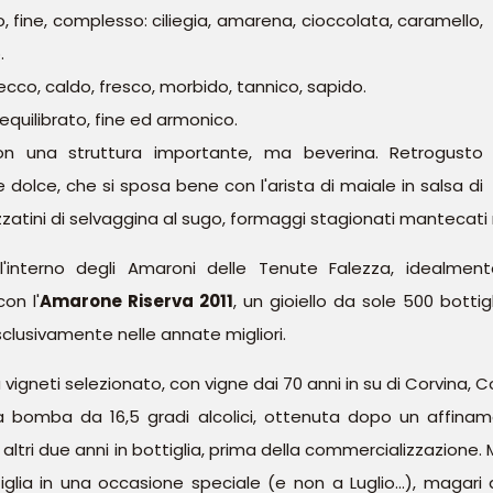
, fine, complesso: ciliegia, amarena, cioccolata, caramello,
.
ecco, caldo, fresco, morbido, tannico, sapido.
equilibrato, fine ed armonico.
con una struttura importante, ma beverina. Retrogusto
dolce, che si sposa bene con l'arista di maiale in salsa di
zatini di selvaggina al sugo, formaggi stagionati mantecati n
all'interno degli Amaroni delle Tenute Falezza, idealme
on l'
Amarone Riserva 2011
, un gioiello da sole 500 botti
sclusivamente nelle annate migliori.
vigneti selezionato, con vigne dai 70 anni in su di Corvina, C
a bomba da 16,5 gradi alcolici, ottenuta dopo un affiname
 altri due anni in bottiglia, prima della commercializzazione. 
glia in una occasione speciale (e non a Luglio...), magar