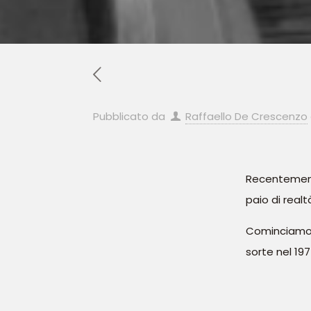
Pubblicato da
Raffaello De Crescenzo
Recentemente
paio di realt
Cominciamo,
sorte nel 197