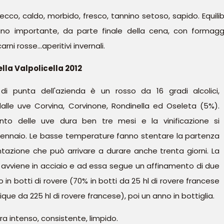
ecco, caldo, morbido, fresco, tannino setoso, sapido. Equilibr
ino importante, da parte finale della cena, con formaggi
rni rosse...aperitivi invernali.
la Valpolicella 2012
 di punta dell'azienda è un rosso da 16 gradi alcolici,
lle uve Corvina, Corvinone, Rondinella ed Oseleta (5%).
nto delle uve dura ben tre mesi e la vinificazione si
gennaio. Le basse temperature fanno stentare la partenza
tazione che può arrivare a durare anche trenta giorni. La
e avviene in acciaio e ad essa segue un affinamento di due
 in botti di rovere (70% in botti da 25 hl di rovere francese
ique da 225 hl di rovere francese), poi un anno in bottiglia.
a intenso, consistente, limpido.