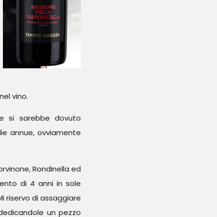
el vino.
nte si sarebbe dovuto
glie annue, ovviamente
orvinone, Rondinella ed
nto di 4 anni in sole
Mi riservo di assaggiare
i dedicandole un pezzo