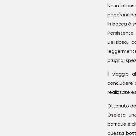
Naso intenso
peperoncino
In bocca è s
Persistente, 
Delizioso, 
leggermente 
prugna, spez
Il viaggio 
concludere c
realizzate e
Ottenuto da 
Oseleta: un
barrique e di
questa botti