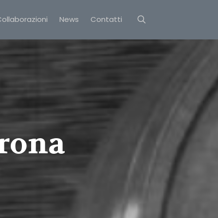
ollaborazioni
News
Contatti
erona