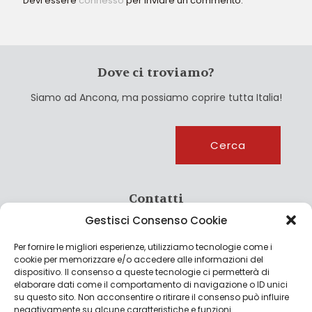
Devi essere
connesso
per inviare un commento.
Dove ci troviamo?
Siamo ad Ancona, ma possiamo coprire tutta Italia!
Cerca
Cerca
Contatti
Gestisci Consenso Cookie
info@culturagroalimentare.com
Per fornire le migliori esperienze, utilizziamo tecnologie come i
cookie per memorizzare e/o accedere alle informazioni del
dispositivo. Il consenso a queste tecnologie ci permetterà di
elaborare dati come il comportamento di navigazione o ID unici
Note legali
su questo sito. Non acconsentire o ritirare il consenso può influire
negativamente su alcune caratteristiche e funzioni.