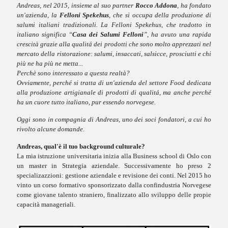
Andreas, nel 2015, insieme al suo partner
Rocco Addona
, ha fondato
un'azienda, la
Felloni Spekehus
, che si occupa della produzione di
salumi italiani tradizionali. La Felloni Spekehus, che tradotto in
italiano significa “
Casa dei Salumi Felloni
”, ha avuto una rapida
crescità grazie alla qualitá dei prodotti che sono molto apprezzati nel
mercato della ristorazione: salumi, insaccati, salsicce, prosciutti e chi
più ne ha più ne metta...
Perchè sono interessato a questa realtà?
Ovviamente, perché si tratta di un'azienda del settore Food dedicata
alla produzione artigianale di prodotti di qualitá, ma anche perché
ha un cuore tutto italiano, pur essendo norvegese.
Oggi sono in compagnia di Andreas, uno dei soci fondatori, a cui ho
rivolto alcune domande.
Andreas, qual'è il tuo background culturale?
La mia istruzione universitaria inizia alla Business school di Oslo con
un master in Strategia aziendale. Successivamente ho preso 2
specializazzioni: gestione aziendale e revisione dei conti. Nel 2015 ho
vinto un corso formativo sponsorizzato dalla confindustria Norvegese
come giovane talento straniero, finalizzato allo sviluppo delle propie
capacità manageriali.