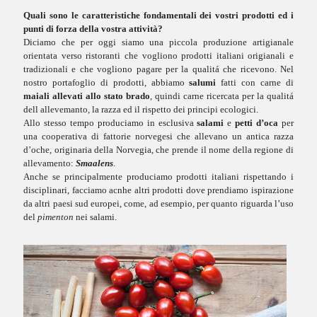
Quali sono le caratteristiche fondamentali dei vostri prodotti ed i
punti di forza della vostra attività?
Diciamo che per oggi siamo una piccola produzione artigianale
orientata verso ristoranti che vogliono prodotti italiani origianali e
tradizionali e che vogliono pagare per la qualitá che ricevono. Nel
nostro portafoglio di prodotti, abbiamo
salumi
fatti con carne di
maiali allevati allo stato brado
, quindi carne ricercata per la qualitá
dell allevemanto, la razza ed il rispetto dei principi ecologici.
Allo stesso tempo produciamo in esclusiva
salami
e
petti d’oca
per
una cooperativa di fattorie norvegesi che allevano un antica razza
d’oche, originaria della Norvegia, che prende il nome della regione di
allevamento:
Smaalens
.
Anche se principalmente produciamo prodotti italiani rispettando i
disciplinari, facciamo acnhe altri prodotti dove prendiamo ispirazione
da altri paesi sud europei, come, ad esempio, per quanto riguarda l’uso
del
pimenton
nei salami.