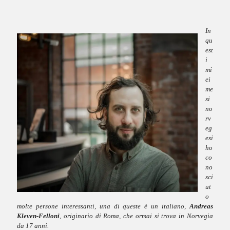
In
qu
est
i
mi
ei
me
si
no
rv
eg
esi
ho
co
no
sci
ut
o
molte persone interessanti, una di queste è un italiano,
Andreas
Kleven-Felloni
, originario di Roma, che ormai si trova in Norvegia
da 17 anni.