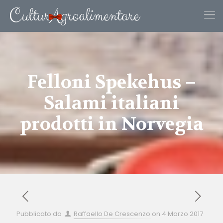
Felloni Spekehus –
Salami italiani
prodotti in Norvegia
Pubblicato da
Raffaello De Crescenzo
on
4 Marzo 2017