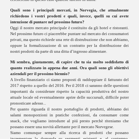
Quali sono i principali mercati, in Norvegia, che attualmente
richiedono i vostri prodotti e quali, invece, quelli su cui avete
intenzione di puntare nel prossimo futuro?
Oggi il nostro mercato principale è costituito da gli hotel e ristoranti.
Nel prossimo futuro ci piacerebbe puntare sul mercato dei consumatori
privati, ma questo richiede una rete di distrubuzione che non abbiamo,
oppure la formalizzazione di un contratto per la distribuzione dei
nostri prodotti da parte di una ditta d’ingrosso alimentare.
Mi sembra, giustamente, di capire che tu sia molto soddisfatto di
quanto realizzato in appena due anni. Ora quali sono gli obiettivi
aziendali per il prossimo biennio?
A livello finanziario ci siamo proposti di raddoppiare il fatturato del
2017 rispetto a quello del 2016. Per il 2018 ci saranno delle questioni
importanti da considerare rispetto la capacità produttiva del nostro
attuale locale ed eventualmente aprire delle succursali, difficile poter
pronosticare adesso...
Per quanto riguarda il nostro portafoglio di prodotti, abbiamo dei
salami monoporzioni in pratiche confezioni, da consumare come
snack, che vogliamo introdurre al piú presto perchè riteniamo che
possano essere una novità allettante per il mercato Norvegese.
Siamo comunque sempre alla ricerca di prodotti che possano
incrementare la domanda su segmenti esistenti e, al contempo,