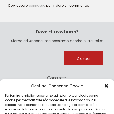
Devi essere
connesso
per inviare un commento.
Dove ci troviamo?
Siamo ad Ancona, ma possiamo coprire tutta Italia!
Cerca
Cerca
Contatti
Gestisci Consenso Cookie
info@culturagroalimentare.com
Per fornire le migliori esperienze, utilizziamo tecnologie come i
cookie per memorizzare e/o accedere alle informazioni del
dispositivo. Il consenso a queste tecnologie ci permetterà di
elaborare dati come il comportamento di navigazione o ID unici
Note legali
su questo sito. Non acconsentire o ritirare il consenso può influire