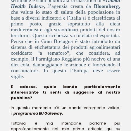
settimane è stata pubblicata la classifica di «
Global
Health Index
», l’agenzia creata da
Bloomberg
,
che valuta lo stato di salute della popolazione in
base a diversi indicatori e l’Italia si è classificata al
primo posto, grazie soprattutto alla dieta
mediterranea e agli straordinari prodotti del nostro
territorio. Questa ricchezza va tutelata ed esportata.
Pensa che in Gran Bretagna è stato introdotto un
sistema di etichettatura dei prodotti agroalimentari
cosiddetto “a semaforo”, che considera, ad
esempio, il Parmigiano Reggiano più nocivo di una
diet cola, danneggiando le aziende e fuorviando il
consumatore. In questo l’Europa deve essere
vigile.
E adesso, quale bando particolarmente
interessante ti senti di suggerire al nostro
pubblico?
In questo momento c’è un bando veramente valido:
il
programma EU Gateway.
Tuttavia, è mia intenzione parlarne più
approfonditamente nel mio primo articolo qui su