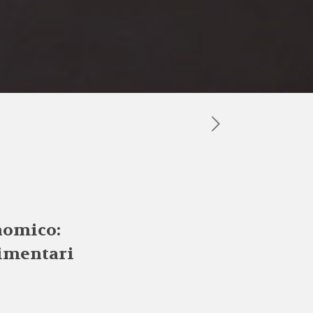
nomico:
limentari