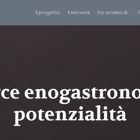
Il progetto
Il Network
Da un’idea di…
C
e enogastrono
potenzialità