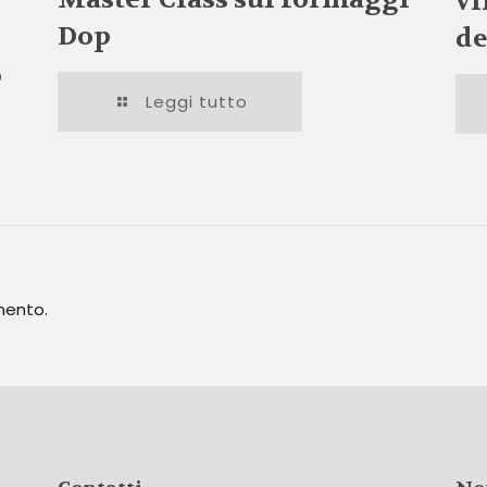
vi
Dop
de
o
Leggi tutto
mento.