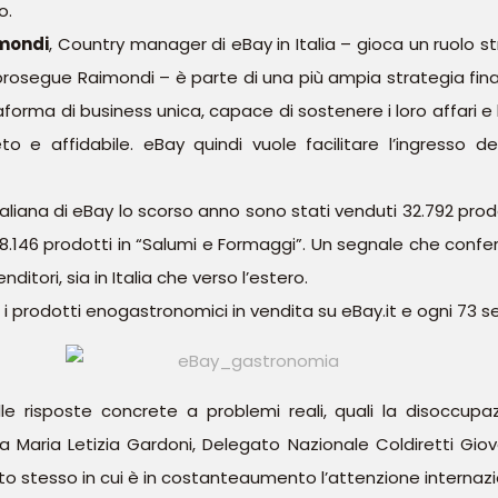
o.
mondi
, Country manager di eBay in Italia – gioca un ruolo 
rosegue Raimondi – è parte di una più ampia strategia final
aforma di business unica, capace di sostenere i loro affari e 
o e affidabile. eBay quindi vuole facilitare l’ingresso 
aliana di eBay lo scorso anno sono stati venduti 32.792 prodo
8.146 prodotti in “Salumi e Formaggi”. Un segnale che confer
enditori, sia in Italia che verso l’estero.
 i prodotti enogastronomici in vendita su eBay.it e ogni 73 se
le risposte concrete a problemi reali, quali la disoccupazi
ra Maria Letizia Gardoni, Delegato Nazionale Coldiretti Giov
o stesso in cui è in costanteaumento l’attenzione internazion