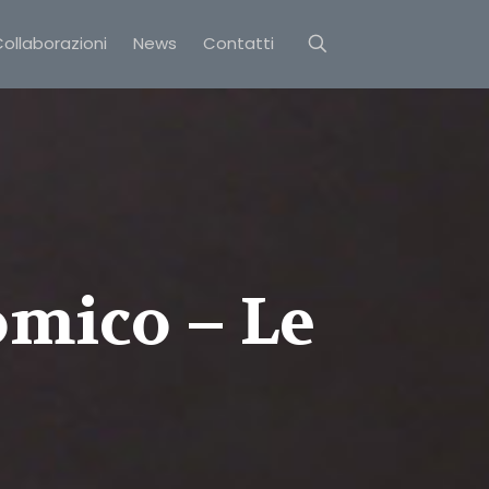
ollaborazioni
News
Contatti
mico – Le