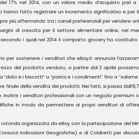
el 17% nel 2014, con un valore medio d’acquisto pari a 31
hanno fatto registrare un incremento significativo e per il 
re più affermando tra i canali preferenziali per vendere on
rgini di crescita per il settore alimentare online, nel mer
o secondo i quali nel 2014 il comparto grocery ha costituit
io per sostenere i venditori che eBay.it annuncia l’azzeram
rezzo del prodotto venduto, a partire dal 2 aprile prossim
a “dolci e i biscotti” a “pasta e i condimenti” fino a “salam
finale della vendita dei prodotti. Nei fatti, si passa dall’8,
. Inoltre i venditori professionali con un negozio premium 
iche in modo da permettere ai propri venditori di offrire
rotonda organizzata da eBay con la partecipazione del Minis
 Consorzi Indicazioni Geografiche) e di Coldiretti per discu