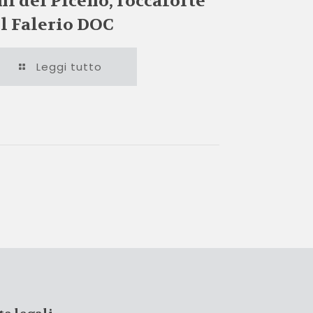
ni del Piceno, roccaforte
l Falerio DOC
Leggi tutto