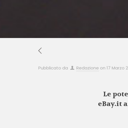
Pubblicato da
Redazione
on
17 Marzo 
Le pot
eBay.it 