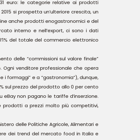
 euro: le categorie relative ai prodotti
2015 si prospetta un’ulteriore crescita, un
line anche prodotti enogastronomici e del
cato interno e nell’export, ci sono i dati
o l’1% del totale del commercio elettronico
ento delle “commissioni sul valore finale”
o. Ogni venditore professionale che opera
e e i formaggi” e a “gastronomia”), dunque,
7% sul prezzo del prodotto allo 0 per cento
su eBay non pagano le tariffe d’inserzione.
 prodotti a prezzi molto più competitivi,
tero delle Politiche Agricole, Alimentari e
tere dei trend del mercato food in Italia e