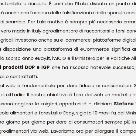
ostenibile e durabile. È così che l’Italia diventa un punto
 anche con l’ascesa delle falsificazioni e delle speculazion
 scambio. Per tale motivo è sempre più necessario creare
o made in Italy agroalimentare di raccontarsi e farsi conosc
agricoli investono anche su e-commerce, piattaforme digital
disposizione una piattaforma di eCommerce significa an
 lo scorso anno eBay.it, l’AICIG e il Ministero per le Politiche 
 prodotti DOP e IGP
che ha riscosso notevole successo, 
li o contraffatti.
tà sul web è fondamentale per dare fiducia ai consumatori.
di cittadini. Il nostro obiettivo è fare del web un market pl
ano cogliere le migliori opportunità – dichiara
Stefano 
cole alimentari e forestali e Ebay, siglato 10 mesi fa dal Mini
ano giorno per giorno per dare ai consumatori sempre più in
groalimentari via web. Lavoriamo ora per allargare il campo