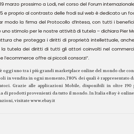
 19 marzo prossimo a Lodi, nel corso del Forum internazionale s
 proprio al contrasto delle frodi sul web è dedicato un fo
r modo la firma del Protocollo d’Intesa, con tutti i benefic
uno stimolo per le nostre attività di tutela – dichiara Pier M
ttura che protegga i diritti di proprietà intellettuale, anch
a tutela dei diritti di tutti gli attori coinvolti nel comm
e l’ecommerce offre ai piccoli consorzi”.
i, è oggi uno tra i più grandi marketplace online del mondo che co
oli in vendita in ogni momento, l’80% dei quali è rappresentato da
tori. Grazie alle applicazioni Mobile, disponibili in oltre 190
di prodotti provenienti da tutto il mondo. In Italia eBay è online 
zioni, visitate www.ebay.it