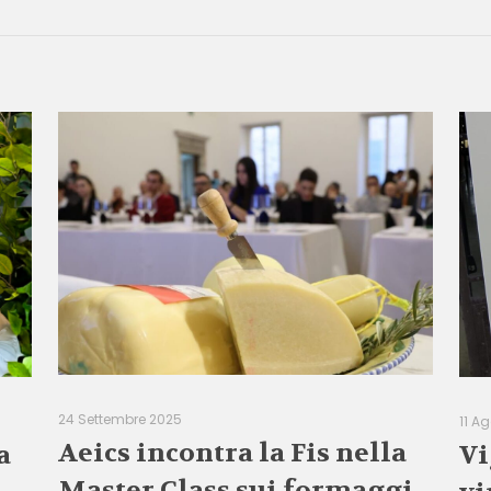
24 Settembre 2025
11 A
Aeics incontra la Fis nella
a
Vi
Master Class sui formaggi