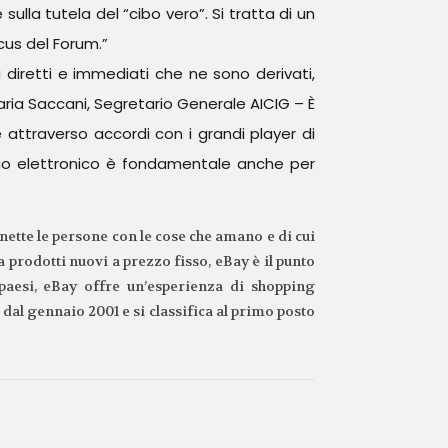
ulla tutela del “cibo vero”. Si tratta di un
cus del Forum.”
i diretti e immediati che ne sono derivati,
aria Saccani, Segretario Generale AICIG – È
e attraverso accordi con i grandi player di
ercio elettronico è fondamentale anche per
nnette le persone con le cose che amano e di cui
 prodotti nuovi a prezzo fisso, eBay è il punto
 paesi, eBay offre un’esperienza di shopping
dal gennaio 2001 e si classifica al primo posto