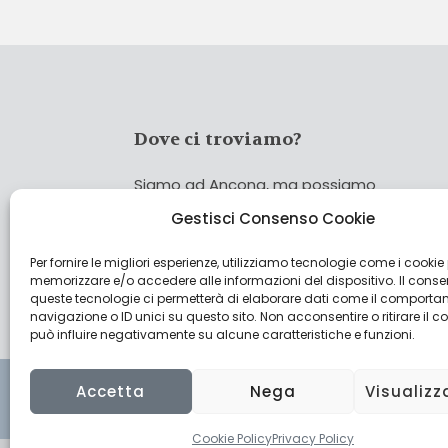
Dove ci troviamo?
Siamo ad Ancona, ma possiamo
coprire tutta Italia!
Gestisci Consenso Cookie
Per fornire le migliori esperienze, utilizziamo tecnologie come i cookie
Cerca
memorizzare e/o accedere alle informazioni del dispositivo. Il cons
Cer
queste tecnologie ci permetterà di elaborare dati come il comporta
navigazione o ID unici su questo sito. Non acconsentire o ritirare il 
può influire negativamente su alcune caratteristiche e funzioni.
Accetta
Nega
Visualizz
Cookie Policy
Privacy Policy
© 2022 CulturAgroalimentare di Raffaello De Cresc