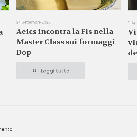
24 Settembre 2025
11 A
Aeics incontra la Fis nella
a
Vi
Master Class sui formaggi
vi
Dop
de
o
Leggi tutto
mento.