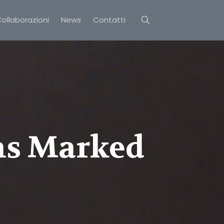
ollaborazioni
News
Contatti
ns Marked