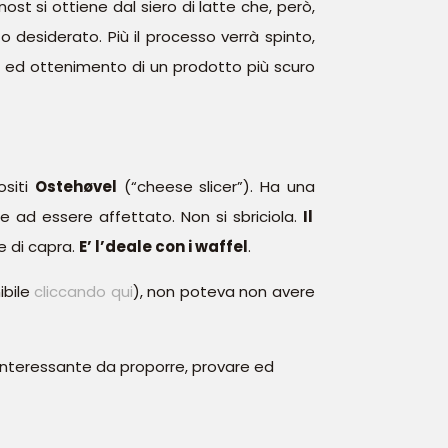
ost si ottiene dal siero di latte che, però,
to desiderato. Più il processo verrà spinto,
i ed ottenimento di un prodotto più scuro
ositi
Ostehøvel
(“cheese slicer”). Ha una
ne
ad essere affettato
.
Non si sbriciola.
Il
e di capra
.
E’ l’deale con i waffel
.
ibile
cliccando qui
), non poteva non avere
 interessante da proporre, provare ed