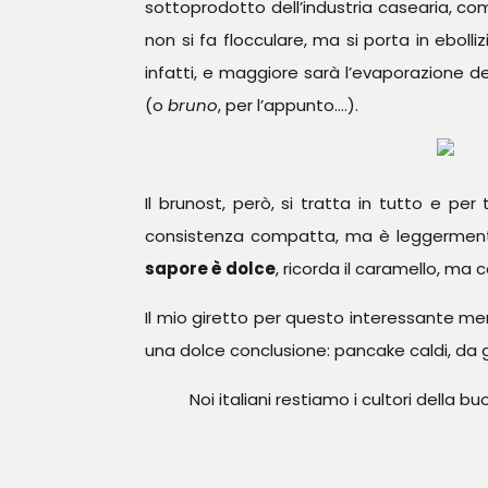
sottoprodotto dell’industria casearia, come
non si fa flocculare, ma si porta in ebolli
infatti, e maggiore sarà l’evaporazione 
(o
bruno
, per l’appunto….).
Il brunost, però, si tratta in tutto e pe
consistenza compatta, ma è leggerment
sapore è dolce
, ricorda il caramello,
ma c
Il mio giretto per questo interessante merc
una dolce conclusione: pancake caldi, da
Noi italiani restiamo i cultori dell