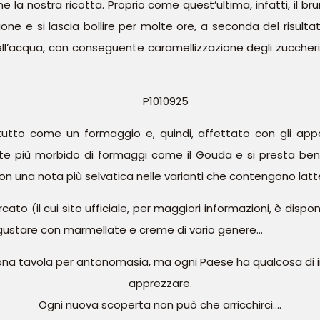
 la nostra ricotta. Proprio come quest’ultima, infatti, il brun
zione e si lascia bollire per molte ore, a seconda del risulta
dell’acqua, con conseguente caramellizzazione degli zuccher
r tutto come un formaggio e, quindi, affettato con gli app
e più morbido di formaggi come il Gouda e si presta
be
on una
nota più selvatica nelle varianti che contengono
latt
ato (il cui sito ufficiale, per maggiori informazioni, è dispon
 gustare con marmellate e creme di vario genere…
a buona tavola per antonomasia, ma ogni Paese ha qualcosa di
apprezzare.
Ogni nuova scoperta non può che arricchirci….