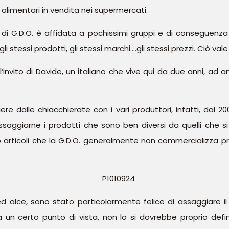
i alimentari in vendita nei supermercati.
lo di G.D.O. è affidata a pochissimi gruppi e di conseguenz
stessi prodotti, gli stessi marchi….gli stessi prezzi. Ciò vale 
’invito di Davide, un italiano che vive qui da due anni, ad
e dalle chiacchierate con i vari produttori, infatti, dal 20
ssaggiarne i prodotti che sono ben diversi da quelli che si
articoli che la G.D.O. generalmente non commercializza prop
o ed alce, sono stato particolarmente felice di assaggiare i
a un certo punto di vista, non lo si dovrebbe proprio defi