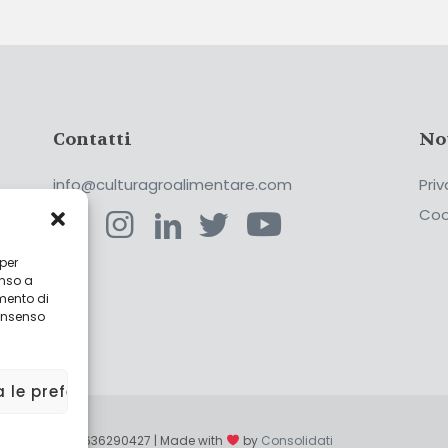
Contatti
No
info@culturagroalimentare.com
Priv
Coo
 per
enso a
ca
mento di
consenso
a le preferenze
enzo - P.IVA 02636290427 | Made with
by
Consolidati