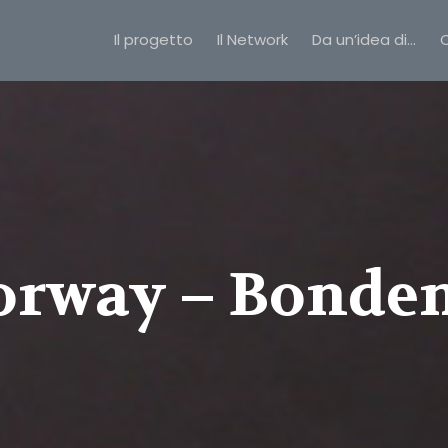
Il progetto
Il Network
Da un’idea di…
C
orway – Bonde