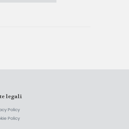
te legali
acy Policy
kie Policy