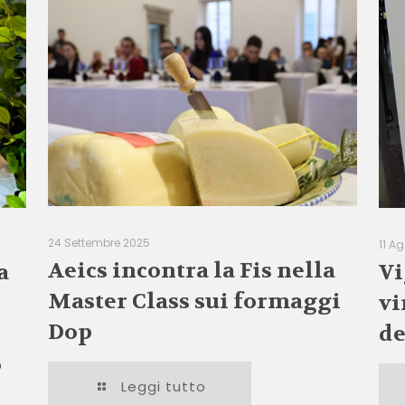
24 Settembre 2025
11 A
Aeics incontra la Fis nella
a
Vi
Master Class sui formaggi
vi
Dop
de
o
Leggi tutto