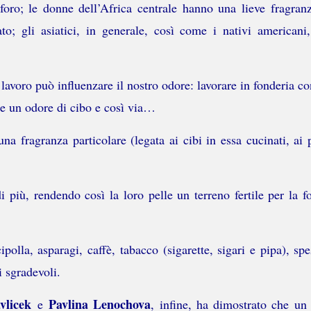
foro; le donne dell’Africa centrale hanno una lieve fragran
o; gli asiatici, in generale, così come i nativi american
avoro può influenzare il nostro odore: lavorare in fonderia co
le un odore di cibo e così via…
a fragranza particolare (legata ai cibi in essa cucinati, ai p
più, rendendo così la loro pelle un terreno fertile per la fo
polla, asparagi, caffè, tabacco (sigarette, sigari e pipa), spe
i sgradevoli.
vlicek
Pavlina Lenochova
e
, infine, ha dimostrato che un