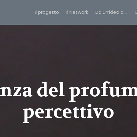
Il progetto
Il Network
Da un’idea di…
C
nza del profumo
percettivo