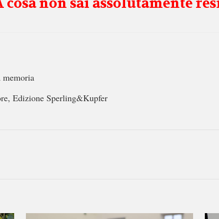
A cosa non sai assolutamente res
la memoria
more, Edizione Sperling&Kupfer