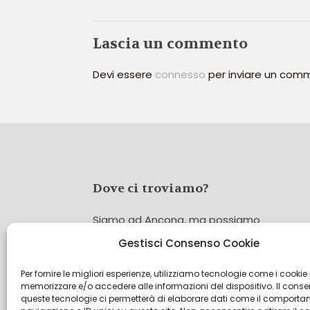
Lascia un commento
Devi essere
connesso
per inviare un com
Dove ci troviamo?
Siamo ad Ancona, ma possiamo
coprire tutta Italia!
Gestisci Consenso Cookie
Per fornire le migliori esperienze, utilizziamo tecnologie come i cookie
Cerca
memorizzare e/o accedere alle informazioni del dispositivo. Il cons
Cer
queste tecnologie ci permetterà di elaborare dati come il comporta