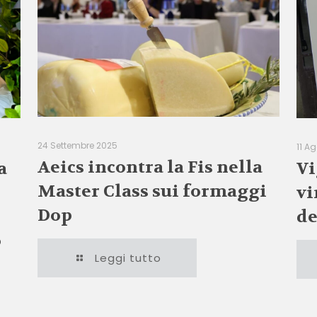
24 Settembre 2025
11 A
Aeics incontra la Fis nella
a
Vi
Master Class sui formaggi
vi
Dop
de
o
Leggi tutto