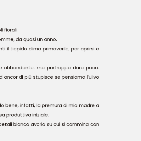
fiorali.
 gemme, da quasi un anno.
i il tiepido clima primaverile, per aprirsi e
one abbondante, ma purtroppo dura poco.
 ancor di più stupisce se pensiamo l’ulivo
rdo bene, infatti, la premura di mia madre a
a produttiva iniziale.
 petali bianco avorio su cui si cammina con