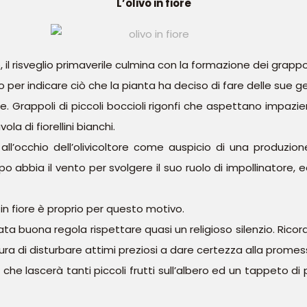
L’olivo in fiore
l risveglio primaverile culmina con la formazione dei grappoli 
 per indicare ciò che la pianta ha deciso di fare delle sue
le. Grappoli di piccoli boccioli rigonfi che aspettano impazient
la di fiorellini bianchi.
ll’occhio dell’olivicoltore come auspicio di una produzi
bbia il vento per svolgere il suo ruolo di impollinatore, ed
 in fiore è proprio per questo motivo.
tata buona regola rispettare quasi un religioso silenzio. Rico
aura di disturbare attimi preziosi a dare certezza alla promess
he lascerà tanti piccoli frutti sull’albero ed un tappeto di