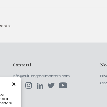
mento.
Contatti
No
info@culturagroalimentare.com
Priv
Coo
 per
enso a
ca
mento di