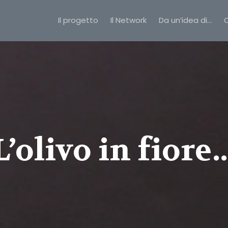
Il progetto
Il Network
Da un’idea di…
C
L’olivo in fiore