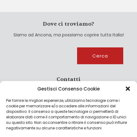
Dove ci troviamo?
Siamo ad Ancona, ma possiamo coprire tutta Italia!
Cerca
Cerca
Contatti
Gestisci Consenso Cookie
info@culturagroalimentare.com
Per fornire le migliori esperienze, utilizziamo tecnologie come i
cookie per memorizzare e/o accedere alle informazioni del
dispositivo. Il consenso a queste tecnologie ci permetterà di
elaborare dati come il comportamento di navigazione o ID unici
Note legali
su questo sito. Non acconsentire o ritirare il consenso può influire
negativamente su alcune caratteristiche e funzioni.
Privacy Policy
Cookie Policy