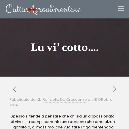
Lu vi’ cotto….
Pubblicato da
Raffaello De Crescenzo
on
18 Ottobre
2014
Spesso si tende a pensare che chi sia un appassionato
di vino, sia semplicemente una persona che ama alzare
il gomito o, al massimo, che vuol fare il figo “sentendoci