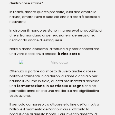
dentro cose strane”…
In realtà, amare questo prodotto, vuol dire amare la
natura, amare l’uva e tutto ciò che da essa è possibile
ricavarne.
In giro per il mondo esistono innumerevoli prodotti tipici
che si tramandano di generazione in generazione,
rischiando anche di estinguersi.
Nelle Marche abbiamo la fortuna di poter annoverare
una vera eccellenza enoica:
il vino cotto
.
Ottenuto a partire dal mosto di uve bianche o rosse,
bollito lentamente in calderoni di rame o acciaio per
ridurne il volume iniziale, questa prelibatezza richiede
una
fermentazione in botticelle di legno
che ne
permetteranno anche una moderata ma significativa
ossidazione.
Il periodo compreso tra ottobre e la fine dell’anno, tra
l’altro, è il momento dell’anno in cui si affronta la
produzione di questa bontà, il cui invecchiamento, di