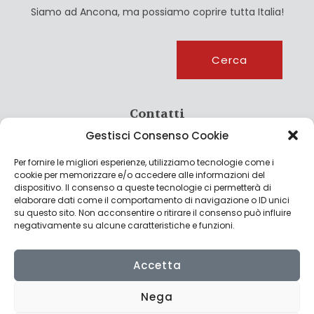
Siamo ad Ancona, ma possiamo coprire tutta Italia!
Cerca
Cerca
Contatti
Gestisci Consenso Cookie
info@culturagroalimentare.com
Per fornire le migliori esperienze, utilizziamo tecnologie come i
cookie per memorizzare e/o accedere alle informazioni del
dispositivo. Il consenso a queste tecnologie ci permetterà di
elaborare dati come il comportamento di navigazione o ID unici
Note legali
su questo sito. Non acconsentire o ritirare il consenso può influire
negativamente su alcune caratteristiche e funzioni.
Privacy Policy
Cookie Policy
Accetta
Nega