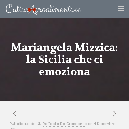
Mariangela Mizzica:
la Sicilia che ci
emoziona
Pubblicato da
Raffaello De Crescenzo
on
4 Dicembre