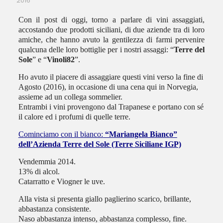
2016
Con il post di oggi, torno a parlare di vini assaggiati,
accostando due prodotti siciliani, di due aziende tra di loro
amiche, che hanno avuto la gentilezza di farmi pervenire
qualcuna delle loro bottiglie per i nostri assaggi: “
Terre del
Sole
” e “
Vinoli82
”.
Ho avuto il piacere di assaggiare questi vini verso la fine di
Agosto (2016), in occasione di una cena qui in Norvegia,
assieme ad un collega sommelier.
Entrambi i vini provengono dal Trapanese e portano con sé
il calore ed i profumi di quelle terre.
Cominciamo con il bianco:
“Mariangela Bianco”
dell’Azienda Terre del Sole (Terre Siciliane IGP)
Vendemmia 2014.
13% di alcol.
Catarratto e Viogner le uve.
Alla vista si presenta giallo paglierino scarico, brillante,
abbastanza consistente.
Naso abbastanza intenso, abbastanza complesso, fine.