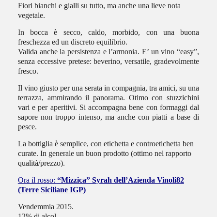
Fiori bianchi e gialli su tutto, ma anche una lieve nota
vegetale.
In bocca è secco, caldo, morbido, con una buona
freschezza ed un discreto equilibrio.
Valida anche la persistenza e l’armonia. E’ un vino “easy”,
senza eccessive pretese: beverino, versatile, gradevolmente
fresco.
Il vino giusto per una serata in compagnia, tra amici, su una
terrazza, ammirando il panorama. Otimo con stuzzichini
vari e per aperitivi. Si accompagna bene con formaggi dal
sapore non troppo intenso, ma anche con piatti a base di
pesce.
La bottiglia è semplice, con etichetta e controetichetta ben
curate. In generale un buon prodotto (ottimo nel rapporto
qualità/prezzo).
Ora il rosso:
“Mizzica” Syrah dell’Azienda Vinoli82
(Terre Siciliane IGP)
Vendemmia 2015.
12% di alcol.