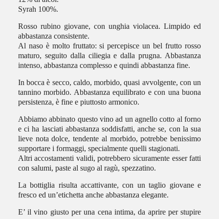
Syrah 100%.
Rosso rubino giovane, con unghia violacea. Limpido ed
abbastanza consistente.
Al naso è molto fruttato: si percepisce un bel frutto rosso
maturo, seguito dalla ciliegia e dalla prugna. Abbastanza
intenso, abbastanza complesso e quindi abbastanza fine.
In bocca è secco, caldo, morbido, quasi avvolgente, con un
tannino morbido. Abbastanza equilibrato e con una buona
persistenza, è fine e piuttosto armonico.
Abbiamo abbinato questo vino ad un agnello cotto al forno
e ci ha lasciati abbastanza soddisfatti, anche se, con la sua
lieve nota dolce, tendente al morbido, potrebbe benissimo
supportare i formaggi, specialmente quelli stagionati.
Altri accostamenti validi, potrebbero sicuramente esser fatti
con salumi, paste al sugo al ragù, spezzatino.
La bottiglia risulta accattivante, con un taglio giovane e
fresco ed un’etichetta anche abbastanza elegante.
E’ il vino giusto per una cena intima, da aprire per stupire