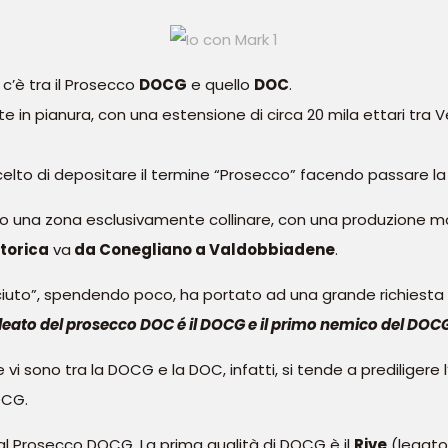
c’è tra il Prosecco
DOCG
e quello
DOC
.
in pianura, con una estensione di circa 20 mila ettari tra Ven
è scelto di depositare il termine “Prosecco” facendo passare 
una zona esclusivamente collinare, con una produzione molt
torica
va
da Conegliano a Valdobbiadene
.
ciuto”, spendendo poco, ha portato ad una grande richiesta 
lleato del prosecco DOC é il DOCG e il primo nemico del DOCG
i sono tra la DOCG e la DOC, infatti, si tende a prediligere 
OCG.
dal Prosecco DOCG. La prima qualità di DOCG è il
Rive
(legato