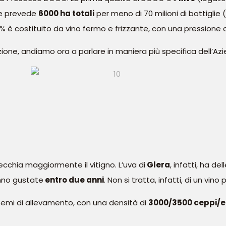
che prevede
6000 ha totali
per meno di 70 milioni di bottigli
0% è costituito da vino fermo e frizzante, con una pressione c
one, andiamo ora a parlare in maniera più specifica dell’Az
ecchia maggiormente il vitigno. L’uva di
Glera
, infatti, ha de
anno gustate
entro due anni
. Non si tratta, infatti, di un vino
istemi di allevamento, con una densità di
3000/3500 ceppi/e