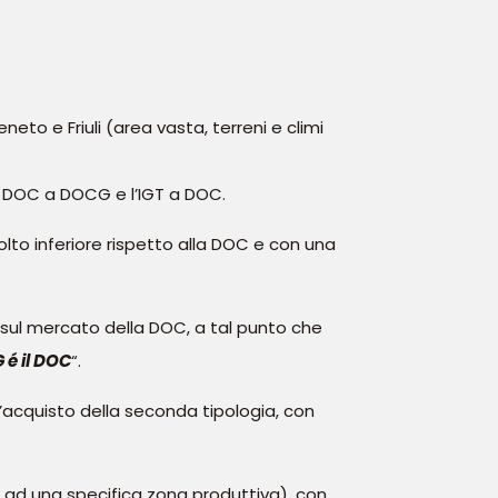
eto e Friuli (area vasta, terreni e climi
la DOC a DOCG e l’IGT a DOC.
o inferiore rispetto alla DOC e con una
sul mercato della DOC, a tal punto che
 é il DOC
“.
l’acquisto della seconda tipologia, con
 ad una specifica zona produttiva), con