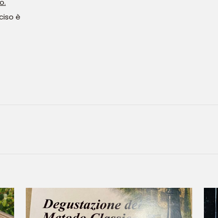
o.
ciso è