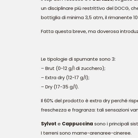
un disciplinare più restrittivo del DOCG, 
bottiglia di minima 3,5 atm, il rimanente 1
Fatta questa breve, ma doverosa introduzi
Le tipologie di spumante sono 3:
– Brut (0-12 g/l di zucchero);
– Extra dry (12-17 g/l);
– Dry (17-35 g/l).
Il 60% del prodotto è extra dry perché risp
freschezza e fragranza: tali sensazioni v
Sylvot
e
Cappuccina
sono i principali s
I terreni sono marne-arenaree-cineree.