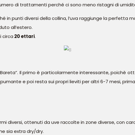
 numero di trattamenti perché ci sono meno ristagni di umidit
in punti diversi della collina, l’uva raggiunge la perfetta ma
uto all’estero.
i circa
20 ettari
.
 “Bareta”. Il primo è particolarmente interessante, poichè ott
ante e poi resta sui propri lieviti per altri 6-7 mesi, prima d
rmi diversi, ottenuti da uve raccolte in zone diverse, con cara
e sia extra dry/dry.