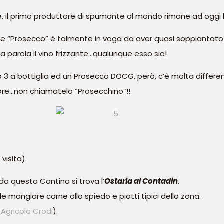
 il primo produttore di spumante al mondo rimane ad oggi 
rmine “Prosecco” è talmente in voga da aver quasi soppiantato
parola il vino frizzante…qualunque esso sia!
o 3 a bottiglia ed un Prosecco DOCG, però, c’è molta differ
ore…non chiamatelo “Prosecchino”!!
visita).
 da questa Cantina si trova l’
Ostaria al Contadin
.
 mangiare carne allo spiedo e piatti tipici della zona.
Agricola Crodi
).