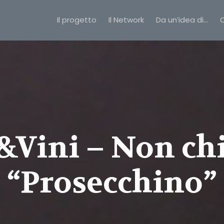
Il progetto
Il Network
Da un’idea di…
C
&Vini – Non ch
“Prosecchino”