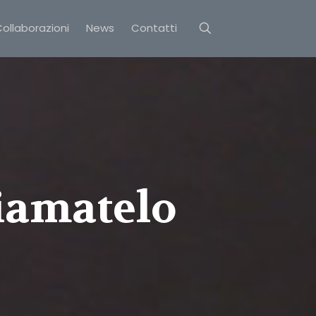
ollaborazioni
News
Contatti
iamatelo