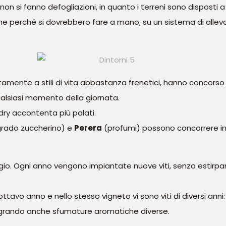
 non si fanno defogliazioni, in quanto i terreni sono disposti 
he perché si dovrebbero fare a mano, su un sistema di allev
itamente a stili di vita abbastanza frenetici, hanno concor
alsiasi momento della giornata.
 dry accontenta più palati.
rado zuccherino) e
Perera
(profumi) possono concorrere in
gio. Ogni anno vengono impiantate nuove viti, senza estirpare
ottavo anno e nello stesso vigneto vi sono viti di diversi an
tegrando anche sfumature aromatiche diverse.