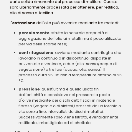
parte solida rimanente dal processo di molitura. Questa
sarà ulteriormente processata per ottenere, per rettifica,
olio di sansa o lecitina.
L'
estrazione
dell'olio può avvenire mediante tre metodi:
percolamento
: sfrutta la naturale proprietà di
aggregazione dell'olio ai metalli, ma è poco utilizzata
per via delle scarse rese;
centrifugazione
: avviene mediante centrifughe che
lavorano in continuo o in discontinuo, disposte in
orizzontale o verticale, a due (olio-sansa/acqua di
vegetazione) o tre fasi (acqua, olio, sansa). Il
processo dura 25-35 min a temperature attorno ai 26
°C;
pressione
: quest'ultima è quella usata fin
dall’antichità e consisteva nel pressare la pasta
d'olive mediante dei dischi detti fiscoli in materiale
fibroso (vegetale o di sintesi) pressati da un torchio o
vite senza fine, intervallati da dischi metallici.
Successivamente l’olio viene filtrato, eventualmente
rettificato, imbottigliato ed etichettato.