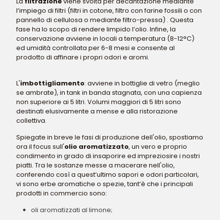
La
filtrazione
viene svolta per decantazione mediante
l’impiego di filtri (filtri in cotone, filtro con farine fossili o con
pannello di cellulosa o mediante filtro-pressa) . Questa
fase ha lo scopo di rendere limpido l’olio. Infine, la
conservazione avviene in locali a temperatura (8-12°C)
ed umidità controllata per 6-8 mesi e consente al
prodotto di affinare i propri odori e aromi.
L'
imbottigliamento
: avviene in bottiglie di vetro (meglio
se ambrate), in tank in banda stagnata, con una capienza
non superiore ai 5 litri. Volumi maggiori di 5 litri sono
destinati elusivamente a mense e alla ristorazione
collettiva.
Spiegate in breve le fasi di produzione dell'olio, spostiamo
ora il focus sull'
olio aromatizzato
, un vero e proprio
condimento in grado di insaporire ed impreziosire i nostri
piatti. Tra le sostanze messe a macerare nell'olio,
conferendo così a quest’ultimo sapori e odori particolari,
vi sono erbe aromatiche o spezie, tant’è che i principali
prodotti in commercio sono:
oli aromatizzati al limone;