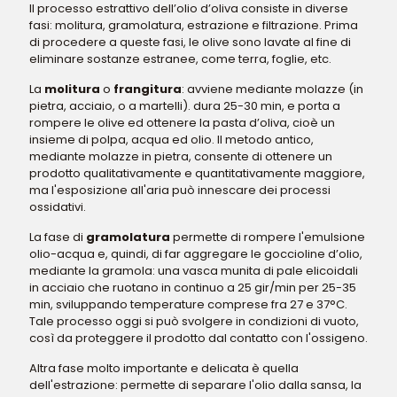
Il processo estrattivo dell’olio d’oliva consiste in diverse
fasi: molitura, gramolatura, estrazione e filtrazione. Prima
di procedere a queste fasi, le olive sono lavate al fine di
eliminare sostanze estranee, come terra, foglie, etc.
La
molitura
o
frangitura
: avviene mediante molazze (in
pietra, acciaio, o a martelli). dura 25-30 min, e porta a
rompere le olive ed ottenere la pasta d’oliva, cioè un
insieme di polpa, acqua ed olio. Il metodo antico,
mediante molazze in pietra, consente di ottenere un
prodotto qualitativamente e quantitativamente maggiore,
ma l'esposizione all'aria può innescare dei processi
ossidativi.
La fase di
gramolatura
permette di rompere l'emulsione
olio-acqua e, quindi, di far aggregare le goccioline d’olio,
mediante la gramola: una vasca munita di pale elicoidali
in acciaio che ruotano in continuo a 25 gir/min per 25-35
min, sviluppando temperature comprese fra 27 e 37°C.
Tale processo oggi si può svolgere in condizioni di vuoto,
così da proteggere il prodotto dal contatto con l'ossigeno.
Altra fase molto importante e delicata è quella
dell'estrazione: permette di separare l'olio dalla sansa, la