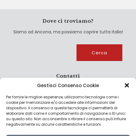
Dove ci troviamo?
Siamo ad Ancona, ma possiamo coprire tutta Italia!
Cerca
Cerca
Contatti
Gestisci Consenso Cookie
info@culturagroalimentare.com
Per fornire le migliori esperienze, utilizziamo tecnologie come i
cookie per memorizzare e/o accedere alle informazioni del
dispositivo. Il consenso a queste tecnologie ci permetterà di
elaborare dati come il comportamento di navigazione o ID unici
Note legali
su questo sito. Non acconsentire o ritirare il consenso può influire
negativamente su alcune caratteristiche e funzioni.
Privacy Policy
Cookie Policy