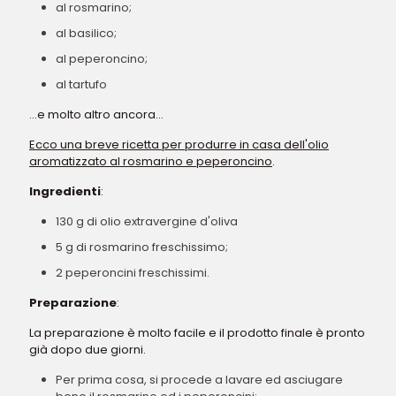
al rosmarino;
al basilico;
al peperoncino;
al tartufo
...e molto altro ancora...
Ecco una breve ricetta per produrre in casa dell'olio
aromatizzato al rosmarino e peperoncino
.
Ingredienti
:
130 g di olio extravergine d'oliva
5 g di rosmarino freschissimo;
2 peperoncini freschissimi.
Preparazione
:
La preparazione è molto facile e il prodotto finale è pronto
già dopo due giorni.
Per prima cosa, si procede a lavare ed asciugare