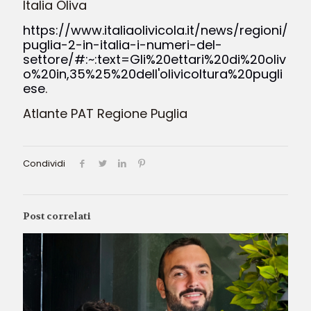
Italia Oliva
https://www.italiaolivicola.it/news/regioni/
puglia-2-in-italia-i-numeri-del-
settore/#:~:text=Gli%20ettari%20di%20oliv
o%20in,35%25%20dell'olivicoltura%20pugli
ese
.
Atlante PAT Regione Puglia
Condividi
Post correlati