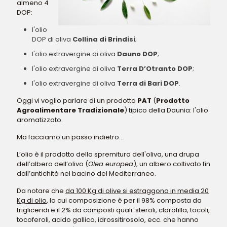
almeno 4
DOP:
l'olio
DOP di oliva
Collina di Brindisi
;
l'olio extravergine di oliva
Dauno DOP
;
l'olio extravergine di oliva
Terra D’Otranto DOP
;
l'olio extravergine di oliva
Terra di Bari DOP
.
Oggi vi voglio parlare di un prodotto
PAT
(
Prodotto
Agroalimentare Tradizionale
) tipico della Daunia: l'olio
aromatizzato.
Ma facciamo un passo indietro...
L’olio è il prodotto della spremitura dell'oliva, una drupa
dell’albero dell’olivo (
Olea europea
); un albero coltivato fin
dall’antichità nel bacino del Mediterraneo.
Da notare che
da 100 Kg di olive si estraggono in media 20
Kg di olio
, la cui composizione è per il 98% composta da
trigliceridi e il 2% da composti quali: steroli, clorofilla, tocoli,
tocoferoli, acido gallico, idrossitirosolo, ecc. che hanno