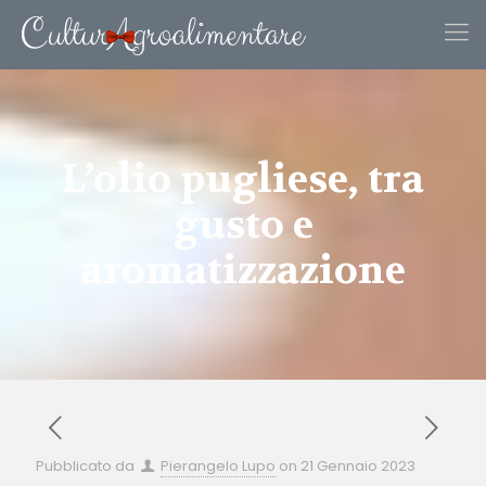
L’olio pugliese, tra
gusto e
aromatizzazione
Pubblicato da
Pierangelo Lupo
on
21 Gennaio 2023