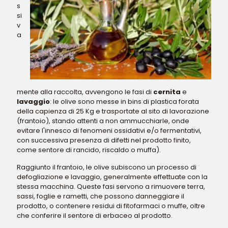
s
si
v
a
mente alla raccolta, avvengono le fasi di
cernita
e
lavaggio
: le olive sono messe in bins di plastica forata
della capienza di 25 Kg e trasportate al sito di lavorazione
(frantoio), stando attenti a non ammucchiarle, onde
evitare l'innesco di fenomeni ossidativi e/o fermentativi,
con successiva presenza di difetti nel prodotto finito,
come sentore di rancido, riscaldo o muffa).
Raggiunto il frantoio, le olive subiscono un processo di
defogliazione e lavaggio, generalmente effettuate con la
stessa macchina. Queste fasi servono a rimuovere terra,
sassi, foglie e rametti, che possono danneggiare il
prodotto, o contenere residui di fitofarmaci o muffe, oltre
che conferire il sentore di erbaceo al prodotto.