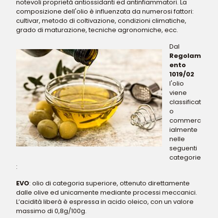
notevoli proprietà antiossidanti ed antinfiammatori. La
composizione dell'olio è influenzata da numerosi fattori:
cultivar, metodo di coltivazione, condizioni climatiche,
grado di maturazione, tecniche agronomiche, ecc.
Dal
Regolam
ento
1019/02
l'olio
viene
classificat
o
commerc
ialmente
nelle
seguenti
categorie
:
EVO
: olio di categoria superiore, ottenuto direttamente
dalle olive ed unicamente mediante processi meccanici.
L’acidità liberà è espressa in acido oleico, con un valore
massimo di 0,8g/100g.