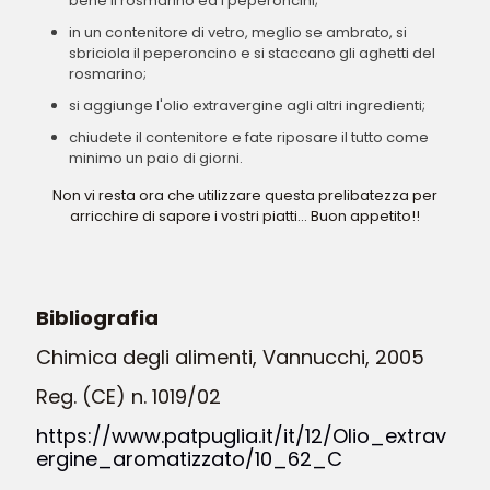
bene il rosmarino ed i peperoncini;
in un contenitore di vetro, meglio se ambrato, si
sbriciola il peperoncino e si staccano gli aghetti del
rosmarino;
si aggiunge l'olio extravergine agli altri ingredienti;
chiudete il contenitore e fate riposare il tutto come
minimo un paio di giorni.
Non vi resta ora che utilizzare questa prelibatezza per
arricchire di sapore i vostri piatti... Buon appetito!!
Bibliografia
Chimica degli alimenti, Vannucchi, 2005
Reg. (
CE
)
n.
1019/02
https://www.patpuglia.it/it/12/Olio_extrav
ergine_aromatizzato/10_62_C