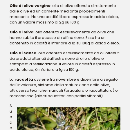
Olio di oliva vergine
: olio di oliva ottenuto direttamente
dalle olive ed unicamente mediante procedimenti
meccanici. Ha una acidità libera espressa in acido oleico,
con un valore massimo di 2g su 100 g.
Olio di oliva
: olio ottenuto esclusivamente da olive che
hanno subito il processo di raffinazione. Esso ha un
contenuto in acidità è inferiore a 1g su 100g di acido oleico.
Olio di sansa
: olio ottenuto esclusivamente da oli ottenuti
da prodotti ottenuti dall’estrazione di olio d’oliva e
sottoposti a rettificazione. Il valore in acidità espresso in
acido oleico, è inferiore a 1g su 100 g.
La
raccolta
avviene fra novembre e dicembre a seguito
dell'invaiatura, sintomo della maturazione delle olive,
attraverso tecniche manuali (brucatura o raccattatura) o
meccaniche (alberi scuotitori con pettini vibranti).
S
u
c
c
e