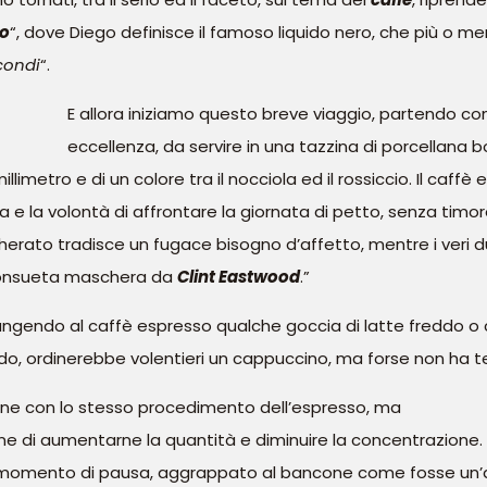
no
“, dove Diego definisce il famoso liquido nero, che più o m
condi
“.
E allora iniziamo questo breve viaggio, partendo con 
eccellenza, da servire in una tazzina di porcellana bo
metro e di un colore tra il nocciola ed il rossiccio. Il caffè
 e la volontà di affrontare la giornata di petto, senza timo
ccherato tradisce un fugace bisogno d’affetto, mentre i veri 
 consueta maschera da
Clint Eastwood
.”
ngendo al caffè espresso qualche goccia di latte freddo o ca
ndo, ordinerebbe volentieri un cappuccino, ma forse non ha
tiene con lo stesso procedimento dell’espresso, ma
ine di aumentarne la quantità e diminuire la concentrazione. P
l momento di pausa, aggrappato al bancone come fosse un’as