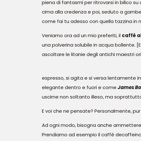
piena di fantasmi per ritrovarsi in bilico s
cima alla credenza e poi, seduto a gambe in
come fai tu adesso con quella tazzina in 
Veniamo ora ad un mio preferiti, il
caffè a
una polverina solubile in acqua bollente. [E
ascoltare le litanie degli antichi maestri or
espresso, si agita e si versa lentamente i
elegante dentro e fuori e come
James B
uscirne non soltanto illeso, ma soprattutto
E voi che ne pensate? Personalmente, pur
Ad ogni modo, bisogna anche ammettere che
Prendiamo ad esempio il caffè decaffeinato