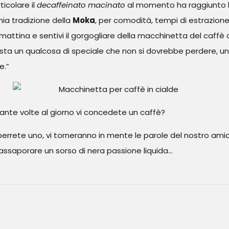
ticolare il
decaffeinato macinato
al momento ha raggiunto live
ia tradizione della
Moka
, per comodità, tempi di estrazione 
 mattina e sentivi il gorgogliare della macchinetta del caffè
sta un qualcosa di speciale che non si dovrebbe perdere, u
e.”
quante volte al giorno vi concedete un caffè?
errete uno, vi torneranno in mente le parole del nostro ami
i assaporare un sorso di nera passione liquida…