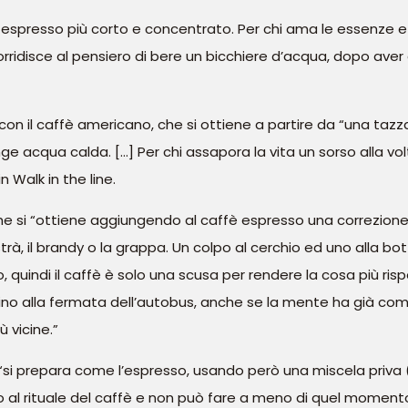
n espresso più corto e concentrato. Per chi ama le essenze e l’
rridisce al pensiero di bere un bicchiere d’acqua, dopo aver de
 con il caffè americano, che si ottiene a partire da “una tazz
e acqua calda. […] Per chi assapora la vita un sorso alla vo
 Walk in the line.
che si “ottiene aggiungendo al caffè espresso una correzione 
strà, il brandy o la grappa. Un colpo al cerchio ed uno alla bot
quindi il caffè è solo una scusa per rendere la cosa più rispet
fino alla fermata dell’autobus, anche se la mente ha già com
 vicine.”
 “si prepara come l’espresso, usando però una miscela pri
o al rituale del caffè e non può fare a meno di quel momento