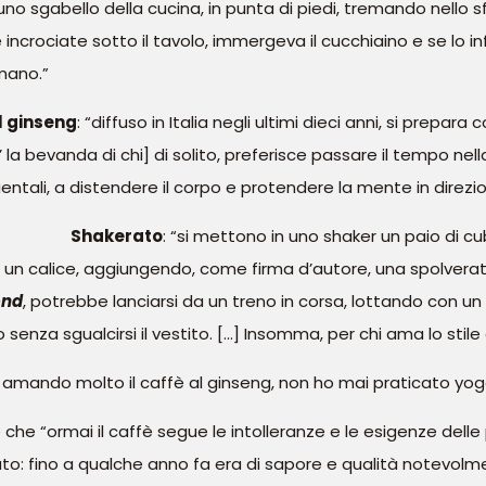
u uno sgabello della cucina, in punta di piedi, tremando nello s
crociate sotto il tavolo, immergeva il cucchiaino e se lo inf
mano.”
l ginseng
: “diffuso in Italia negli ultimi dieci anni, si pre
’ la bevanda di chi] di solito, preferisce passare il tempo nell
ientali, a distendere il corpo e protendere la mente in direzioni
Shakerato
: “si mettono in uno shaker un paio di c
n un calice, aggiungendo, come firma d’autore, una spolverat
ond
, potrebbe lanciarsi da un treno in corsa, lottando con u
 senza sgualcirsi il vestito. […] Insomma, per chi ama lo sti
 amando molto il caffè al ginseng, non ho mai praticato y
 “ormai il caffè segue le intolleranze e le esigenze delle 
: fino a qualche anno fa era di sapore e qualità notevolmen