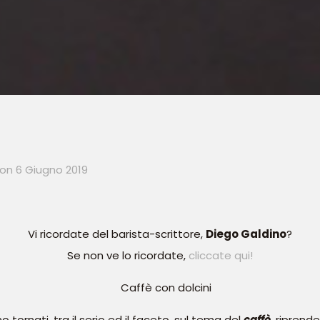
on
6 Giugno 2019
Vi ricordate del barista-scrittore,
Diego Galdino
?
Se non ve lo ricordate,
cliccate qui!
tornati, tra il serio ed il faceto, sul tema del
caffè
, riprend