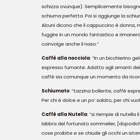
schizza ovunque). Semplicemente bisogna tro
schiuma perfetta. Poi si aggiunge la schi
Alcuni dicono che il cappuccino è donna, m
fuggire in un mondo fantastico e rimanerci 
coinvolge anche il naso.”
Caffè alla nocciola
: “In un bicchierino g
espresso fumante. Adatto agli amanti dei 
caffè sia comunque un momento da ricor
Schiumato
: “tazzina bollente, caffè espr
Per chi è dolce e un po’ salato, per chi vuol
Caffè alla Nutella
: “si riempie di nutell
labbra del fortunato sommelier, [dopodiché 
cose proibite e se chiude gli occhi un ista