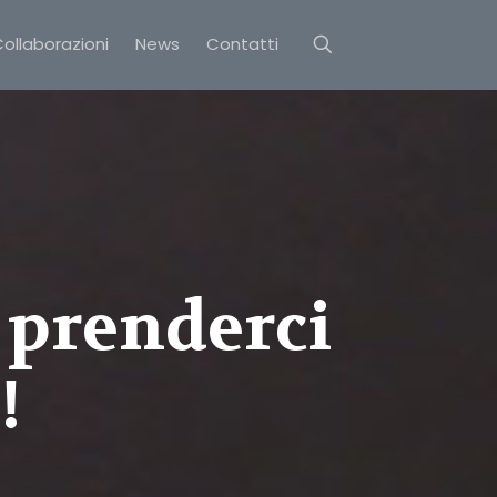
ollaborazioni
News
Contatti
 prenderci
!