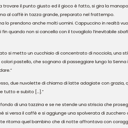
vare il punto giusto ed il gioco è fatto, si gira la manopola
uma al caffè in tazza grande, preparato nel frattempo.
a lo prendono anche molti uomini. Cappuccino in realtà vuol 
fin quando non si cancella con il tovagliolo l’inevitabile
sbaf
elato si metto un cucchiaio di concentrato di nocciola, una stil
colori pastello, che sognano di passeggiare lungo la Senna
dare.”
esso, due nuvolette di chiama di latte adagiate con grazia, q
e tutto e subito […].”
a il fondo di una tazzina e se ne stende una striscia che prose
si versa il caffè e si aggiunge una spolverata di zucchero a 
nte ritorna quel bambino che di notte affrontava con coraggio