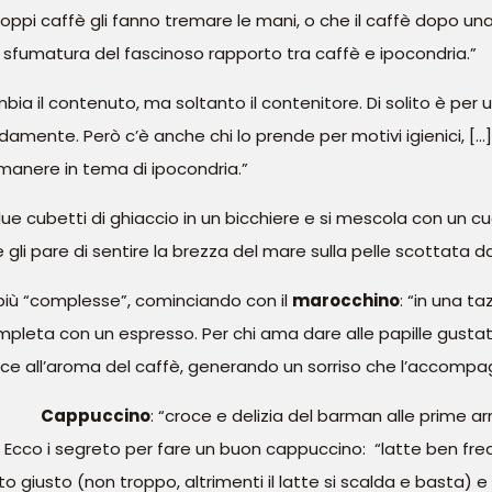
ppi caffè gli fanno tremare le mani, o che il caffè dopo una 
ra sfumatura del fascinoso rapporto tra caffè e ipocondria.”
mbia il contenuto, ma soltanto il contenitore. Di solito è per
damente. Però c’è anche chi lo prende per motivi igienici, […
imanere in tema di ipocondria.”
due cubetti di ghiaccio in un bicchiere e si mescola con un 
gli pare di sentire la brezza del mare sulla pelle scottata da
 più “complesse”, cominciando con il
marocchino
: “in una ta
mpleta con un espresso. Per chi ama dare alle papille gustat
isce all’aroma del caffè, generando un sorriso che l’accompag
Cappuccino
: “croce e delizia del barman alle prime arm
 Ecco i segreto per fare un buon cappuccino: “latte ben fred
giusto (non troppo, altrimenti il latte si scalda e basta) e 