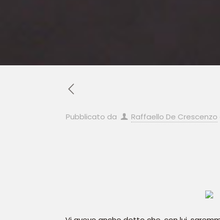
Pubblicato da
Raffaello De Crescenzo
Vi avevo anche detto che, con lui, saremmo 