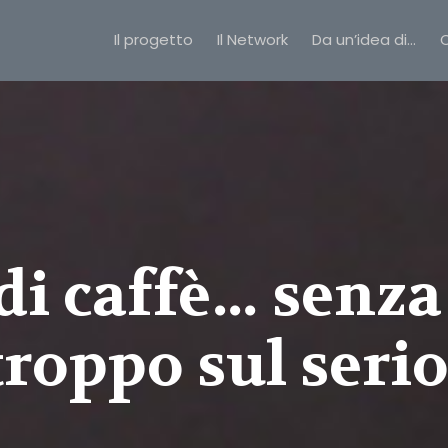
Il progetto
Il Network
Da un’idea di…
C
di caffè… senza
troppo sul serio