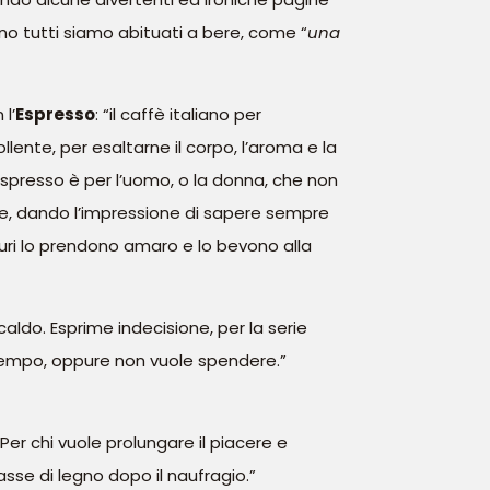
eno tutti siamo abituati a bere, come “
una
l’
Espresso
: “il caffè italiano per
llente, per esaltarne il corpo, l’aroma e la
 espresso è per l’uomo, o la donna, che non
re, dando l’impressione di sapere sempre
duri lo prendono amaro e lo bevono alla
ldo. Esprime indecisione, per la serie
 tempo, oppure non vuole spendere.”
er chi vuole prolungare il piacere e
se di legno dopo il naufragio.”