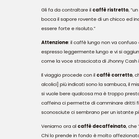
Gli fa da contraltare il
caffè ristretto
, “u
bocca il sapore rovente di un chicco ed ino
essere forte e risoluto.”
Attenzione
: il caffè lungo non va confuso
espresso leggermente lungo e vi si aggiung
come la voce strascicata di Jhonny Cash in
Il viaggio procede con il
caffè corretto
, 
alcolici] più indicati sono la sambuca, il mi
si vuole bere qualcosa ma è troppo presto, 
caffeina ci permette di camminare dritti 
sconosciute ci sembrano per un istante più
Veniamo ora al
caffè decaffeinato
, che
Chi lo prende in fondo è molto affezionat