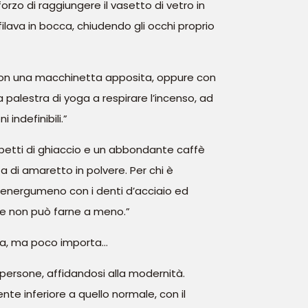
forzo di raggiungere il vasetto di vetro in
ilava in bocca, chiudendo gli occhi proprio
para con una macchinetta apposita, oppure con
a palestra di yoga a respirare l’incenso, ad
 indefinibili.”
ubetti di ghiaccio e un abbondante caffè
a di amaretto in polvere. Per chi è
n energumeno con i denti d’acciaio ed
le e non può farne a meno.”
oga, ma poco importa…
persone, affidandosi alla modernità.
te inferiore a quello normale, con il