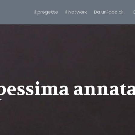
Il progetto
Il Network
Da un’idea di…
C
pessima annata