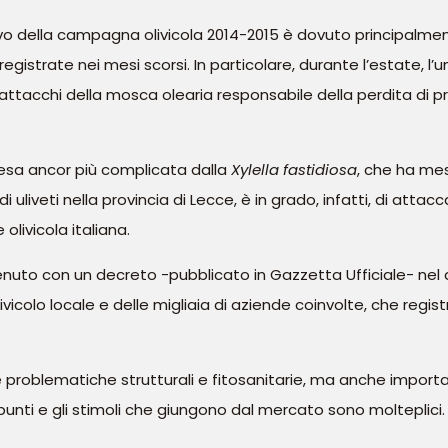
ivo della campagna olivicola 2014-2015 è dovuto principalment
egistrate nei mesi scorsi. In particolare, durante l’estate, l’
ttacchi della mosca olearia responsabile della perdita di prod
, resa ancor più complicata dalla
Xylella fastidiosa
, che ha mess
i uliveti nella provincia di Lecce, è in grado, infatti, di atta
olivicola italiana.
tervenuto con un decreto -pubblicato in Gazzetta Ufficiale- 
ivicolo locale e delle migliaia di aziende coinvolte, che regist
problematiche strutturali e fitosanitarie, ma anche importa
 spunti e gli stimoli che giungono dal mercato sono molteplic