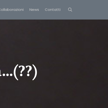
ollaborazioni
News
Contatti
…(??)