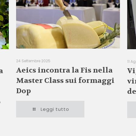
24 Settembre 2025
11 A
Aeics incontra la Fis nella
a
Vi
Master Class sui formaggi
vi
Dop
de
o
Leggi tutto