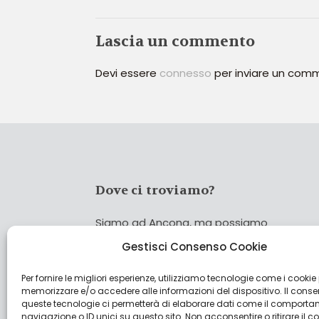
Lascia un commento
Devi essere
connesso
per inviare un com
Dove ci troviamo?
Siamo ad Ancona, ma possiamo
coprire tutta Italia!
Gestisci Consenso Cookie
Per fornire le migliori esperienze, utilizziamo tecnologie come i cookie
Cerca
memorizzare e/o accedere alle informazioni del dispositivo. Il cons
Cer
queste tecnologie ci permetterà di elaborare dati come il comporta
navigazione o ID unici su questo sito. Non acconsentire o ritirare il 