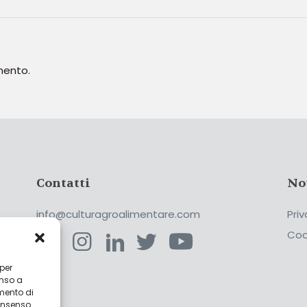
mento.
Contatti
No
info@culturagroalimentare.com
Priv
Coo
 per
enso a
ca
mento di
consenso