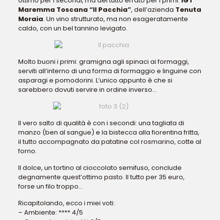
ottimo per i secondi, ma del tutto errato per i primi:
IGT
Maremma Toscana “Il Pacchia”
, dell’azienda
Tenuta
Moraia
. Un vino strutturato, ma non esageratamente
caldo, con un bel tannino levigato.
Molto buoni i primi: gramigna agli spinaci ai formaggi,
serviti all’interno di una forma di formaggio e linguine con
asparagi e pomodorini. L’unico appunto è che si
sarebbero dovuti servire in ordine inverso…
Il vero salto di qualità è con i secondi: una tagliata di
manzo (ben al sangue) e la bistecca alla fiorentina fritta,
il tutto accompagnato da patatine col rosmarino, cotte al
forno.
Il dolce, un tortino al cioccolato semifuso, conclude
degnamente quest’ottimo pasto. Il tutto per 35 euro,
forse un filo troppo…
Ricapitolando, ecco i miei voti:
– Ambiente: **** 4/5