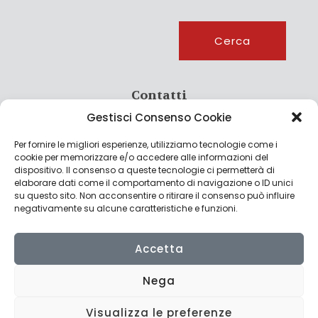
Cerca
Cerca
Contatti
Gestisci Consenso Cookie
info@culturagroalimentare.com
Per fornire le migliori esperienze, utilizziamo tecnologie come i
cookie per memorizzare e/o accedere alle informazioni del
dispositivo. Il consenso a queste tecnologie ci permetterà di
elaborare dati come il comportamento di navigazione o ID unici
Note legali
su questo sito. Non acconsentire o ritirare il consenso può influire
negativamente su alcune caratteristiche e funzioni.
Privacy Policy
Cookie Policy
Accetta
Nega
Visualizza le preferenze