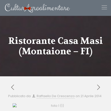
Ristorante Casa Masi
(Montaione – FI)
Pubblicato da
Raffaello De Crescenzo
on
21 Aprile 2014