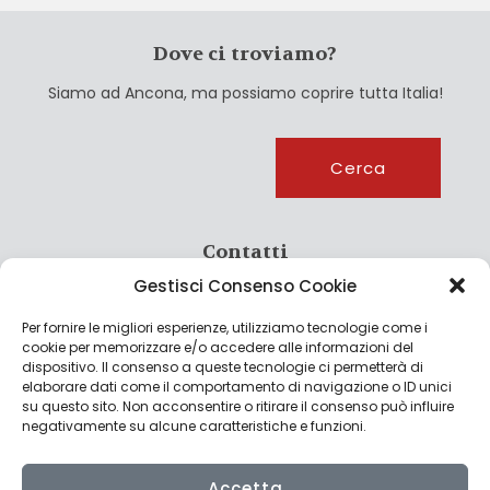
Dove ci troviamo?
Siamo ad Ancona, ma possiamo coprire tutta Italia!
Cerca
Cerca
Contatti
Gestisci Consenso Cookie
info@culturagroalimentare.com
Per fornire le migliori esperienze, utilizziamo tecnologie come i
cookie per memorizzare e/o accedere alle informazioni del
dispositivo. Il consenso a queste tecnologie ci permetterà di
elaborare dati come il comportamento di navigazione o ID unici
Note legali
su questo sito. Non acconsentire o ritirare il consenso può influire
negativamente su alcune caratteristiche e funzioni.
Privacy Policy
Cookie Policy
Accetta