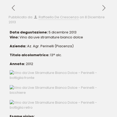
Pubblicato da
Raffaello De Crescenzo
on
8 Dicembre
2013
Data degustazione:
5 dicembre 2013
Vino:
Vino da uve stramature bianco dolce
Azienda:
Az. Agr. Perinelli (Piacenza)
Titolo alcolometrico:
13° alc.
Annata:
2012
Esame visivo: