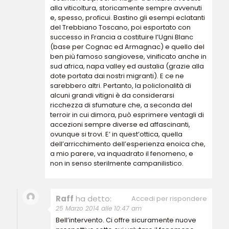
alla viticoltura, storicamente sempre avvenuti
e, spesso, proficui. Bastino gli esempi eclatanti
del Trebbiano Toscano, poi esportato con
successo in Francia a costituire l’Ugni Blanc
(base per Cognac ed Armagnac) e quello del
ben più famoso sangiovese, vinificato anche in
sud africa, napa valley ed austalia (grazie alla
dote portata dai nostri migranti). E ce ne
sarebbero altri. Pertanto, la policlonalità di
alcuni grandi vitigni è da considerarsi
ricchezza di sfumature che, a seconda del
terroir in cui dimora, può esprimere ventagli di
accezioni sempre diverse ed affascinanti,
ovunque si trovi. E’ in quest’ottica, quella
dell’arricchimento dell’esperienza enoica che,
a mio parere, va inquadrato il fenomeno, e
non in senso sterilmente campanilistico.
Raff
ha detto:
Accedi per rispondere
25 Marzo 2014 alle 10:47 am
Bell’intervento. Ci offre sicuramente nuove