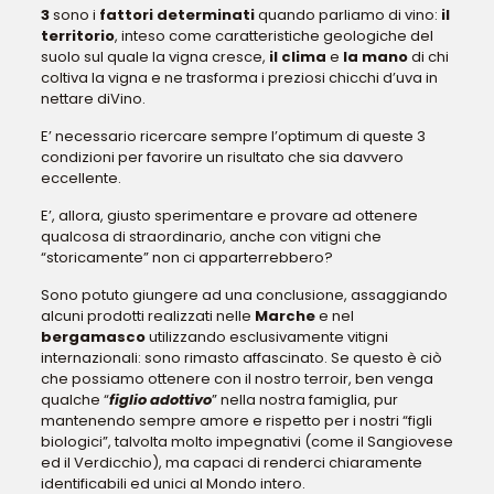
3
sono i
fattori determinati
quando parliamo di vino:
il
territorio
, inteso come caratteristiche geologiche del
suolo sul quale la vigna cresce,
il clima
e
la
mano
di chi
coltiva la vigna e ne trasforma i preziosi chicchi d’uva in
nettare diVino.
E’ necessario ricercare sempre l’optimum di queste 3
condizioni per favorire un risultato che sia davvero
eccellente.
E’, allora, giusto sperimentare e provare ad ottenere
qualcosa di straordinario, anche con vitigni che
“storicamente” non ci apparterrebbero?
Sono potuto giungere ad una conclusione, assaggiando
alcuni prodotti realizzati nelle
Marche
e nel
bergamasco
utilizzando esclusivamente vitigni
internazionali: sono rimasto affascinato. Se questo è ciò
che possiamo ottenere con il nostro terroir, ben venga
qualche “
figlio adottivo
” nella nostra famiglia, pur
mantenendo sempre amore e rispetto per i nostri “figli
biologici”, talvolta molto impegnativi (come il Sangiovese
ed il Verdicchio), ma capaci di renderci chiaramente
identificabili ed unici al Mondo intero.