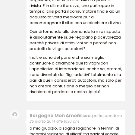
rivista. E in ultimo il prezzo, che purtroppo in
tempi di crisi porta il consumatore finale ad un
acquisto talvolta mediocre pur di
accompagnare il cibo con un bicchiere di vino.
Quindi tornando alla domanda la mia risposta
è assolutamente si. Se regalano piacevolezza
perché privarsi di ottimi vini solo perché non
prodotti da vitigni autoctoni?
Inoltre sono del parere che sia meglio
continuare a chiamare questi vitigni con
l’appellativo di internazionali anche se, oramai,
sono diventati dei “figli adottivi” totalmente alla
pari di quelli considerati autoctoni, ma solo per
non creare confusione o meglio per non
rischiare di perdere la nostra tipicità.
Borgogna Mon Amour
ha detto:
Accedi per rispondere
25 Marzo 2014 alle 9:30 am
a mio giudizio, bisogna ragionare in termini di
“scambi reciproci di vitigni” tra nazioni vocate