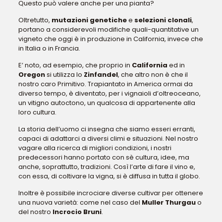
Questo può valere anche per una pianta?
Oltretutto,
mutazioni genetiche
e
selezioni clonali
,
portano a considerevoli modifiche quali-quantitative un
vigneto che oggi è in produzione in California, invece che
in Italia o in Francia.
E’ noto, ad esempio, che proprio in
California
ed in
Oregon
si utilizza lo
Zinfandel
, che altro non è che il
nostro caro Primitivo. Trapiantato in America ormai da
diverso tempo, è diventato, per i vignaioli d’oltreoceano,
un vitigno autoctono, un qualcosa di appartenente alla
loro cultura.
La storia dell’uomo ci insegna che siamo esseri erranti,
capaci di adattarci a diversi climi e situazioni. Nel nostro
vagare alla ricerca di migliori condizioni, i nostri
predecessori hanno portato con sè cultura, idee, ma
anche, soprattutto, tradizioni. Così l’arte di fare il vino e,
con essa, di coltivare la vigna, si è diffusa in tutta il globo.
Inoltre è possibile incrociare diverse cultivar per ottenere
una nuova varietà: come nel caso del
Muller Thurgau
o
del nostro
Incrocio Bruni
.