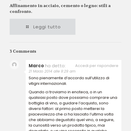
Affinamento in acciaio, cemento o legno: stili a
confronto.
Leggi tutto
3 Comments
Marco
ha detto:
Accedi per rispondere
21 Marzo 2014 alle 9:29 am
Sono pienamente d’accordo sull’utilizzo di
vitigni internazionali.
Quando ci troviamo in enoteca, o in un
qualsiasi posto dove possiamo comprare una
bottiglia di vino, a guidare l’acquisto, sono
diversi fattori: al primo posto metterei la
piacevolezza che ci ha lasciato l’ultima volta
che abbiamo degustato quel vino, a seguire,
la curiosità verso un prodotto tipico, mai
degustato, o un vino recensito in qualche