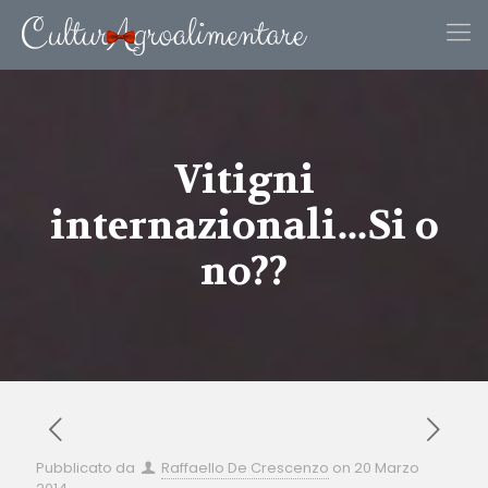
Vitigni
internazionali…Si o
no??
Pubblicato da
Raffaello De Crescenzo
on
20 Marzo