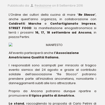
Pubblicato da
Redazione
on
8 Settembre 2016
L’Ordine dei cultori della cucina di mare “
Re Stocco
“,
anche quest’anno organizza, in collaborazione con
Coldiretti Marche
e
Confartigianato Imprese
,
STREET FOOD
: la manifestazione enogastronomica si
terrà i prossimi
16, 17, 18 settembre ad Ancona
, in
piazza Pertini.
All’evento parteciperà anche
l’Associazione
Amatriciana Qualità Italiana.
I responsabili sono scampati per miracolo al tragico
evento sismico del 24 agosto e grazie al contributo
solidale dell’associazione “Re Stocco” potranno
prendere parte all’iniziativa anconetana, nonostante i
danneggiamenti subiti alle loro attrezzature.
Proprio da Ancona potranno dunque ripartire a
promuovere
il tipico piatto di Amatrice.
Lo stand
, raccogliendo la proposta di Carlo Petrini di