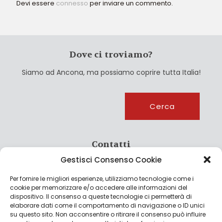
Devi essere
connesso
per inviare un commento.
Dove ci troviamo?
Siamo ad Ancona, ma possiamo coprire tutta Italia!
Cerca
Cerca
Contatti
Gestisci Consenso Cookie
info@culturagroalimentare.com
Per fornire le migliori esperienze, utilizziamo tecnologie come i
cookie per memorizzare e/o accedere alle informazioni del
dispositivo. Il consenso a queste tecnologie ci permetterà di
elaborare dati come il comportamento di navigazione o ID unici
Note legali
su questo sito. Non acconsentire o ritirare il consenso può influire