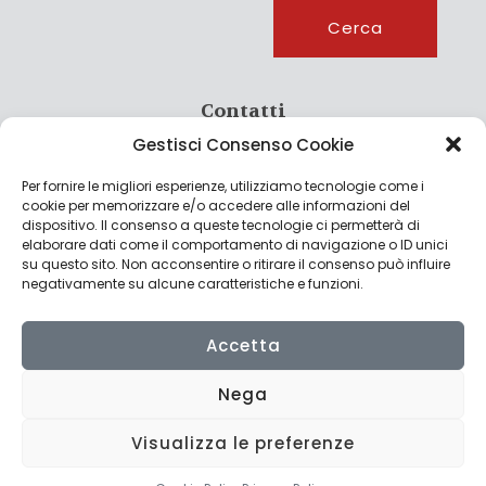
Cerca
Cerca
Contatti
Gestisci Consenso Cookie
info@culturagroalimentare.com
Per fornire le migliori esperienze, utilizziamo tecnologie come i
cookie per memorizzare e/o accedere alle informazioni del
dispositivo. Il consenso a queste tecnologie ci permetterà di
elaborare dati come il comportamento di navigazione o ID unici
Note legali
su questo sito. Non acconsentire o ritirare il consenso può influire
negativamente su alcune caratteristiche e funzioni.
Privacy Policy
Cookie Policy
Accetta
Nega
Visualizza le preferenze
© 2022 CulturAgroalimentare di Raffaello De Crescenzo - P.IVA
02636290427 | Made with
by
Consolidati