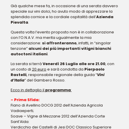
Già qualche mese fa, in occasione di una serata davvero
speciale sui vini dolci, ho avuto modo di apprezzare la
splendida cornice e la cordiale ospitalità dell’
Azienda
Pievalta
.
Questa volta l’evento proposto non è in collaborazione
con l’O.N.A.V. ma merita ugualmente la mia
considerazione:
si affronteranno
, infatti, in “singolar
tenzone”
alcuni dei più importanti vitigni bianchi
autoctoni italiani
.
La serata si terrà
Venerdì 26 Luglio alle ore 21.00
, con
un costo di
20 euro
e sarà condotta da
Pierpaolo
Rastelli
, responsabile regionale della guida “
Vini
d’Italia
” del Gambero Rosso.
Ecco in dettaglio il
programma
:
– Prima Sfida:
Fiano di Avellino DOCG 2012 dell’Azienda Agricola
Vadiaeperti;
Soave – Vigne di Mezzane 2012 dell’Azienda Corte
Sant’Alda:
Verdicchio dei Castelli di Jesi DOC Classico Superiore