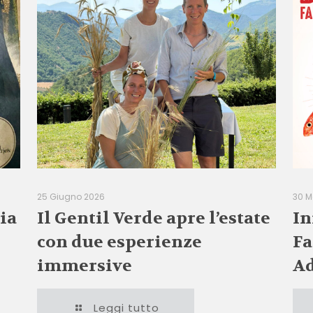
25 Giugno 2026
30 M
ia
Il Gentil Verde apre l’estate
In
con due esperienze
Fa
immersive
Ad
Leggi tutto