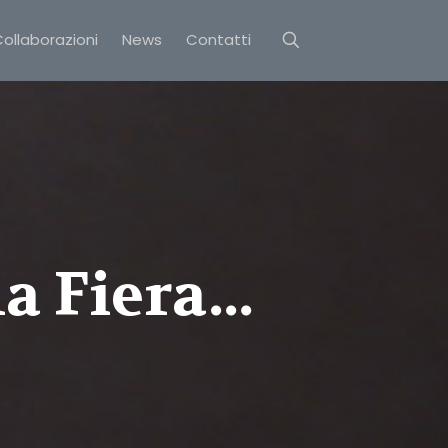
ollaborazioni
News
Contatti
na Fiera…