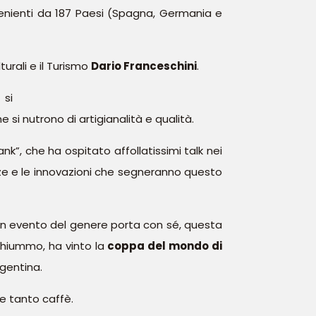
venienti da 187 Paesi (Spagna, Germania e
turali e il Turismo
Dario Franceschini
.
 si
e si nutrono di artigianalità e qualità.
k”, che ha ospitato affollatissimi talk nei
nze e le innovazioni che segneranno questo
he un evento del genere porta con sé, questa
Chiummo, ha vinto la
coppa del mondo di
rgentina.
e tanto caffè.