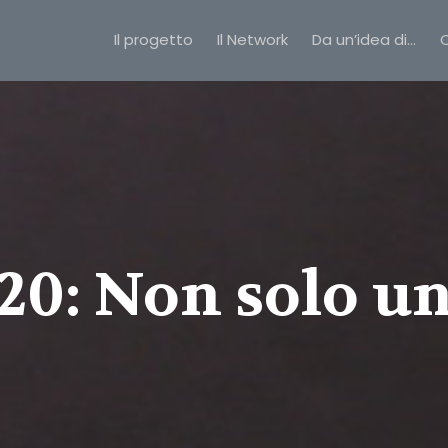
Il progetto
Il Network
Da un’idea di…
C
20: Non solo u