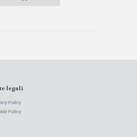
te legali
acy Policy
kie Policy