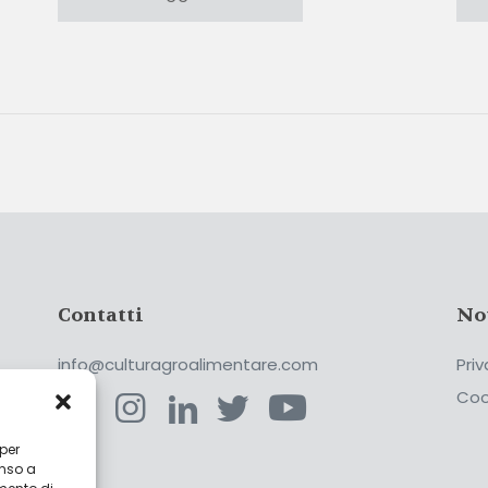
Contatti
No
info@culturagroalimentare.com
Priv
Coo
 per
enso a
ca