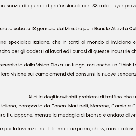
 presenze di operatori professionali, con 33 mila buyer pro
urata sabato 18 gennaio dal Ministro per i Beni, le Attività Cul
une specialità italiane, che in tanti al mondo ci invidiano e
ta per gli addetti ai lavori ed i curiosi di queste industrie ch
esentata dalla Vision Plaza: un luogo, ma anche un “think tan
la loro visione sui cambiamenti dei consumi, le nuove tende
Al di la degli inevitabili problemi di traffico c
e italiana, composta da Tonon, Martinelli, Morrone, Carnio e 
cato il Giappone, mentre la medaglia di bronzo è andata all’A
e per la lavorazione delle materie prime, show, masterclass 