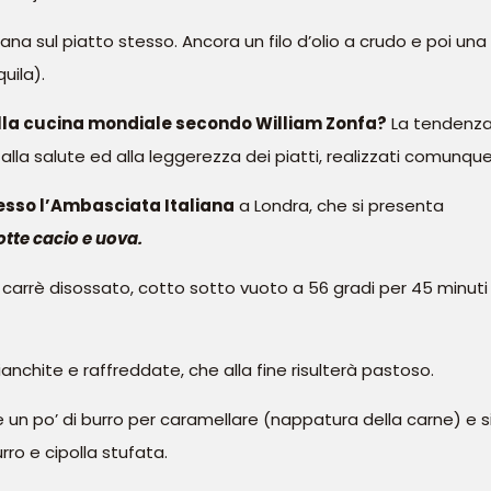
a sul piatto stesso. Ancora un filo d’olio a crudo e poi una 
uila).
 alla cucina mondiale secondo William Zonfa?
La tendenza 
lla salute ed alla leggerezza dei piatti, realizzati comunqu
esso l’Ambasciata Italiana
a Londra, che si presenta
otte cacio e uova.
carrè disossato, cotto sotto vuoto a 56 gradi per 45 minuti
anchite e raffreddate, che alla fine risulterà pastoso.
e un po’ di burro per caramellare (nappatura della carne) e s
rro e cipolla stufata.