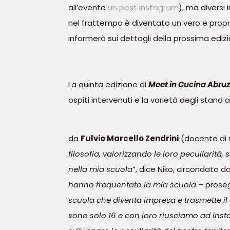
all’evento
un post instagram
), ma diversi
nel frattempo è diventato un vero e proprio 
informerò sui dettagli della prossima ediz
La quinta edizione di
Meet in Cucina Abru
ospiti intervenuti e la varietà degli stand a
da
Fulvio Marcello Zendrini
(docente di 
filosofia, valorizzando le loro peculiarità
nella mia scuola
”, dice Niko, circondato da
hanno frequentato la mia scuola –
prose
scuola che diventa impresa e trasmette il c
sono solo 16 e con loro riusciamo ad inst