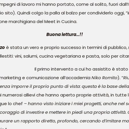
 impegni di lavoro mi hanno portato, come al solito, fuori dall
sito). Quindi colgo la palla al balzo per condividerlo oggi, “
ione marchigiana del Meet in Cucina.
Buona lettura…!!
zzo
è stata un vero e proprio successo in termini di pubblico,
llestiti: vini, salumi, cucina vegetariana e pasta, solo per cita
Il primo intervento a cui ho assistito è stat
marketing e comunicazione all’accademia
Niko Romito
). “
Ri
, senza imporre il proprio punto di vista: questa è la base de
i numerosi allievi che hanno aperto proprie attività, in tutte 
gue lo chef
– hanno visto iniziare i miei progetti, anche nel s
oraggio di investire e mettere in piedi una propria attività.
aurare un rapporto diretto, profondo, cercando d’imitare mo