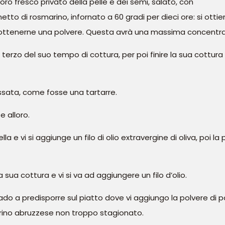
 fresco privato della pelle e dei semi, salato, con
metto di rosmarino, infornato a 60 gradi per dieci ore: si ot
da ottenerne una polvere. Questa avrà una massima concentra
terzo del suo tempo di cottura, per poi finire la sua cottura 
ssata, come fosse una tartarre.
e alloro.
 e vi si aggiunge un filo di olio extravergine di oliva, poi la 
sua cottura e vi si va ad aggiungere un filo d’olio.
vado a predisporre sul piatto dove vi aggiungo la polvere di
ecorino abruzzese non troppo stagionato.