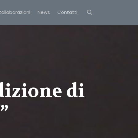
ollaborazioni
News
Contatti
dizione di
”