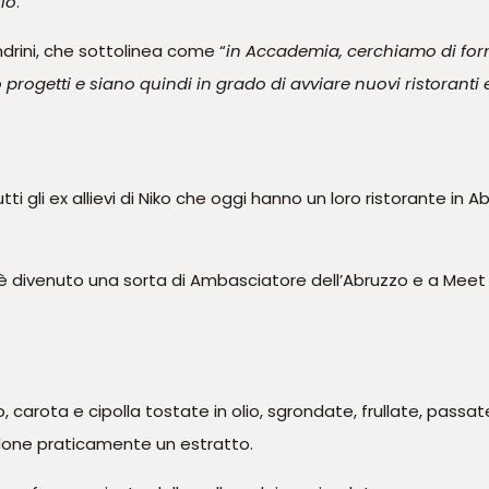
rio
.”
ndrini, che sottolinea come “
in Accademia, cerchiamo di fornire
rogetti e siano quindi in grado di avviare nuovi ristoranti e
tti gli ex allievi di Niko che oggi hanno un loro ristorante in A
m è divenuto una sorta di Ambasciatore dell’Abruzzo e a Meet
, carota e cipolla tostate in olio, sgrondate, frullate, passa
ndone praticamente un estratto.