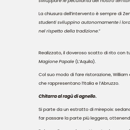
sviluppare le peculiarità del nostro territo
La chiusura dell’intervento è sempre di Ze
studenti sviluppino autonomamente i loro p
nel rispetto della tradizione
.”
Realizzato, il doveroso scatto di rito con tu
Magione Papale
(L’Aquila).
Col suo modo di fare ristorazione, Willia
che rappresentano l’Italia e l’Abruzzo.
Chitarra al ragù di agnello.
Si parte da un estratto di mirepoix: sedano
far passare la parte più leggera, ottene