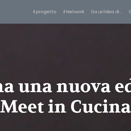
Il progetto
Il Network
Da un’idea di…
C
na una nuova e
“Meet in Cucina