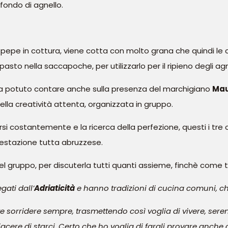
fondo di agnello.
epe in cottura, viene cotta con molto grana che quindi le co
sto nella saccapoche, per utilizzarlo per il ripieno degli agn
 ha potuto contare anche sulla presenza del marchigiano
Mau
della creatività attenta, organizzata in gruppo.
rarsi costantemente e la ricerca della perfezione, questi i tre 
festazione tutta abruzzese.
l gruppo, per discuterla tutti quanti assieme, finchè come t
gati dall’
Adriaticità
e hanno tradizioni di cucina comuni, ch
 sorridere sempre, trasmettendo così voglia di vivere, serenità 
iacere di starci. Certo che ho voglia di fargli provare anche c