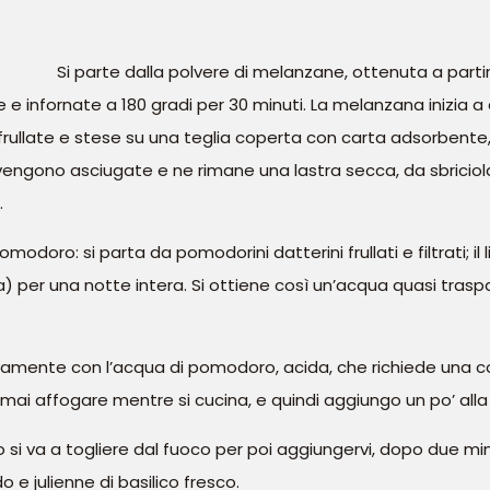
Si parte dalla polvere di melanzane, ottenuta a part
 e infornate a 180 gradi per 30 minuti. La melanzana inizia a
llate e stese su una teglia coperta con carta adsorbente, 
engono asciugate e ne rimane una lastra secca, da sbriciola
.
modoro: si parta da pomodorini datterini frullati e filtrati; il
 per una notte intera. Si ottiene così un’acqua quasi tras
ivamente con l’acqua di pomodoro, acida, che richiede una cot
 mai affogare mentre si cucina, e quindi aggiungo un po’ all
lo si va a togliere dal fuoco per poi aggiungervi, dopo due min
o e julienne di basilico fresco.