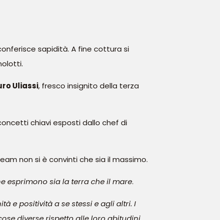
nferisce sapidità. A fine cottura si
olotti.
ro Uliassi
, fresco insignito della terza
concetti chiavi esposti dallo chef di
eam non si è convinti che sia il massimo.
e esprimono sia la terra che il mare
.
e positività a se stessi e agli altri. I
ose diverse rispetto alle loro abitudini,