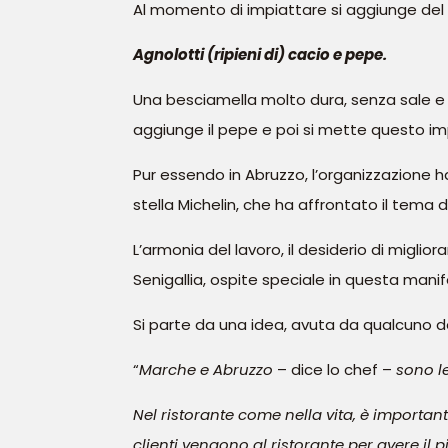
Al momento di impiattare si aggiunge del 
Agnolotti (ripieni di) cacio e pepe.
Una besciamella molto dura, senza sale e p
aggiunge il pepe e poi si mette questo impa
Pur essendo in Abruzzo, l’organizzazione
stella Michelin, che ha affrontato il tema 
L’armonia del lavoro, il desiderio di miglio
Senigallia, ospite speciale in questa mani
Si parte da una idea, avuta da qualcuno de
“
Marche e Abruzzo
– dice lo chef –
sono le
Nel ristorante come nella vita, è importante
clienti vengono al ristorante per avere il p