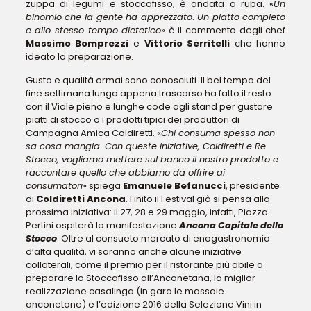
zuppa di legumi e stoccafisso, è andata a ruba. «
Un
binomio che la gente ha apprezzato
.
Un piatto completo
e allo stesso tempo dietetico
» è il commento degli chef
Massimo Bomprezzi
e
Vittorio Serritelli
che hanno
ideato la preparazione.
Gusto e qualità ormai sono conosciuti. Il bel tempo del
fine settimana lungo appena trascorso ha fatto il resto
con il Viale pieno e lunghe code agli stand per gustare
piatti di stocco o i prodotti tipici dei produttori di
Campagna Amica Coldiretti. «
Chi consuma spesso non
sa cosa mangia. Con queste iniziative, Coldiretti e Re
Stocco, vogliamo mettere sul banco il nostro prodotto e
raccontare quello che abbiamo da offrire ai
consumatori
» spiega
Emanuele Befanucci
, presidente
di
Coldiretti Ancona
. Finito il Festival già si pensa alla
prossima iniziativa: il 27, 28 e 29 maggio, infatti, Piazza
Pertini ospiterà la manifestazione
Ancona Capitale dello
Stocco
. Oltre al consueto mercato di enogastronomia
d’alta qualità, vi saranno anche alcune iniziative
collaterali, come il premio per il ristorante più abile a
preparare lo Stoccafisso all’Anconetana, la miglior
realizzazione casalinga (in gara le massaie
anconetane) e l’edizione 2016 della Selezione Vini in