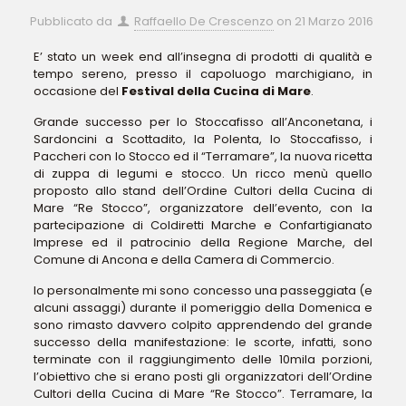
Pubblicato da
Raffaello De Crescenzo
on
21 Marzo 2016
E’ stato un week end all’insegna di prodotti di qualità e
tempo sereno, presso il capoluogo marchigiano, in
occasione del
Festival della Cucina di Mare
.
Grande successo per lo Stoccafisso all’Anconetana, i
Sardoncini a Scottadito, la Polenta, lo Stoccafisso, i
Paccheri con lo Stocco ed il “Terramare”, la nuova ricetta
di zuppa di legumi e stocco. Un ricco menù quello
proposto allo stand dell’Ordine Cultori della Cucina di
Mare “Re Stocco”, organizzatore dell’evento, con la
partecipazione di Coldiretti Marche e Confartigianato
Imprese ed il patrocinio della Regione Marche, del
Comune di Ancona e della Camera di Commercio.
Io personalmente mi sono concesso una passeggiata (e
alcuni assaggi) durante il pomeriggio della Domenica e
sono rimasto davvero colpito apprendendo del grande
successo della manifestazione: le scorte, infatti, sono
terminate con il raggiungimento delle 10mila porzioni,
l’obiettivo che si erano posti gli organizzatori dell’Ordine
Cultori della Cucina di Mare “Re Stocco”. Terramare, la