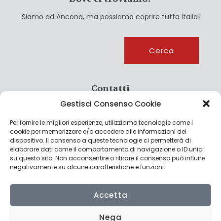
Siamo ad Ancona, ma possiamo coprire tutta Italia!
Cerca
Cerca
Contatti
Gestisci Consenso Cookie
info@culturagroalimentare.com
Per fornire le migliori esperienze, utilizziamo tecnologie come i
cookie per memorizzare e/o accedere alle informazioni del
dispositivo. Il consenso a queste tecnologie ci permetterà di
elaborare dati come il comportamento di navigazione o ID unici
Note legali
su questo sito. Non acconsentire o ritirare il consenso può influire
negativamente su alcune caratteristiche e funzioni.
Privacy Policy
Cookie Policy
Accetta
Nega