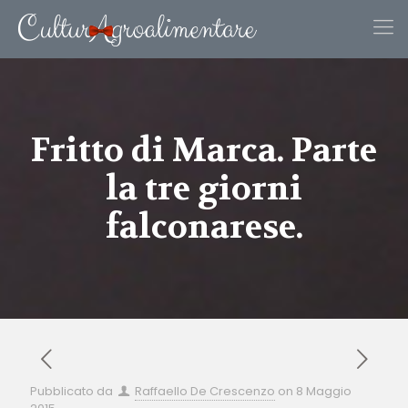
Fritto di Marca. Parte
la tre giorni
falconarese.
Pubblicato da
Raffaello De Crescenzo
on
8 Maggio