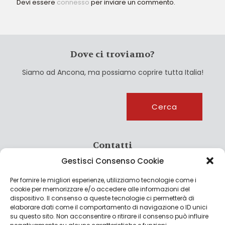
Devi essere
connesso
per inviare un commento.
Dove ci troviamo?
Siamo ad Ancona, ma possiamo coprire tutta Italia!
Cerca
Cerca
Contatti
Gestisci Consenso Cookie
info@culturagroalimentare.com
Per fornire le migliori esperienze, utilizziamo tecnologie come i
cookie per memorizzare e/o accedere alle informazioni del
dispositivo. Il consenso a queste tecnologie ci permetterà di
elaborare dati come il comportamento di navigazione o ID unici
Note legali
su questo sito. Non acconsentire o ritirare il consenso può influire