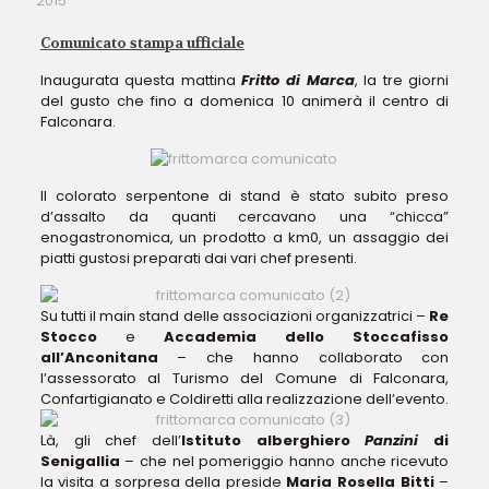
2015
Comunicato stampa ufficiale
Inaugurata questa mattina
Fritto di Marca
, la tre giorni
del gusto che fino a domenica 10 animerà il centro di
Falconara.
Il colorato serpentone di stand è stato subito preso
d’assalto da quanti cercavano una “chicca”
enogastronomica, un prodotto a km0, un assaggio dei
piatti gustosi preparati dai vari chef presenti.
Su tutti il main stand delle associazioni organizzatrici –
Re
Stocco
e
Accademia dello Stoccafisso
all’Anconitana
– che hanno collaborato con
l’assessorato al Turismo del Comune di Falconara,
Confartigianato e Coldiretti alla realizzazione dell’evento.
Là, gli chef dell’
Istituto alberghiero
Panzini
di
Senigallia
– che nel pomeriggio hanno anche ricevuto
la visita a sorpresa della preside
Maria Rosella Bitti
–