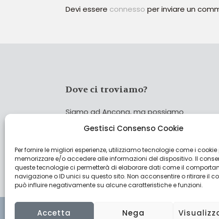
Devi essere
connesso
per inviare un com
Dove ci troviamo?
Siamo ad Ancona, ma possiamo
coprire tutta Italia!
Gestisci Consenso Cookie
Per fornire le migliori esperienze, utilizziamo tecnologie come i cookie
Cerca
memorizzare e/o accedere alle informazioni del dispositivo. Il cons
Cer
queste tecnologie ci permetterà di elaborare dati come il comporta
navigazione o ID unici su questo sito. Non acconsentire o ritirare il 
può influire negativamente su alcune caratteristiche e funzioni.
Accetta
Nega
Visualizz