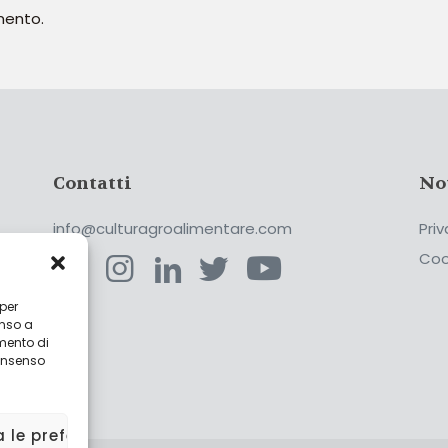
mento.
Contatti
No
info@culturagroalimentare.com
Priv
Coo
 per
enso a
ca
mento di
consenso
a le preferenze