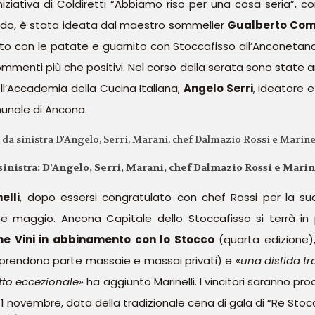
niziativa di Coldiretti “Abbiamo riso per una cosa seria”, con
 mondo, è stata ideata dal maestro sommelier
Gualberto Co
to con le patate e guarnito con Stoccafisso all’Anconetan
menti più che positivi. Nel corso della serata sono state an
ll’Accademia della Cucina Italiana,
Angelo Serri
, ideatore e
munale di Ancona.
sinistra: D’Angelo, Serri, Marani, chef Dalmazio Rossi e Marin
elli
, dopo essersi congratulato con chef Rossi per la sua
ine maggio. Ancona Capitale dello Stoccafisso si terrà in 
ne Vini in abbinamento con lo Stocco
(quarta edizione)
i prendono parte massaie e massai privati) e «
una disfida t
atto eccezionale
» ha aggiunto Marinelli. I vincitori saranno 
’11 novembre, data della tradizionale cena di gala di “Re Stoc