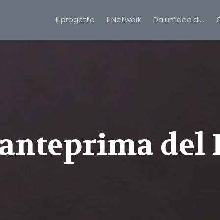
Il progetto
Il Network
Da un’idea di…
C
anteprima del 