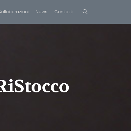
ollaborazioni
News
Contatti
RiStocco