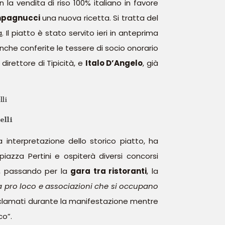
 la vendita di riso 100% italiano in favore
mpagnucci
una nuova ricetta. Si tratta del
a
. Il piatto è stato servito ieri in anteprima
che conferite le tessere di socio onorario
 direttore di Tipicità, e
Italo D’Angelo
, già
elli
 interpretazione dello storico piatto, ha
piazza Pertini e ospiterà diversi concorsi
, passando per la
gara tra ristoranti
, la
ra pro loco e associazioni che si occupano
proclamati durante la manifestazione mentre
co”.