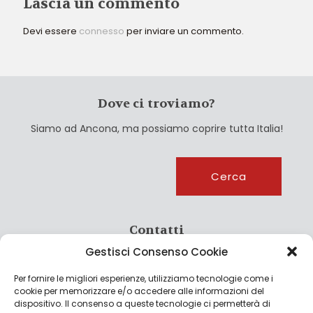
Lascia un commento
Devi essere
connesso
per inviare un commento.
Dove ci troviamo?
Siamo ad Ancona, ma possiamo coprire tutta Italia!
Cerca
Cerca
Contatti
Gestisci Consenso Cookie
info@culturagroalimentare.com
Per fornire le migliori esperienze, utilizziamo tecnologie come i
cookie per memorizzare e/o accedere alle informazioni del
dispositivo. Il consenso a queste tecnologie ci permetterà di