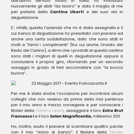
dall’ultimo servizio svolto in Italia, ho indossato
nuovamente gli abiti “da lavoro” e dato il meglio di me
per parlare della
Cantina Uberti
e dei suoi vini in
degustazione.
E’, infatti, questa l’azienda che mi è stata assegnata e il
cui banco di degustazione ho presidiato con piacere ed
anche una certa soddisfazione, dato che sono stati in
molti a “farmi i complimenti” (tra cui anche l’inviato del
Resto del Carlino), a dirmi che i prodotti di questa cantina
sono stati i migliori di quelli in degustazione oppure a
concludere il proprio giro, ritornando per un secondo
assaggio in grado di farli accomiatare con “la bocca
buona”…
Per me è stata anche l’occasione per incontrare alcuni
colleghi che non vedevo da prima della mia partenza
per il mio anno e mezzo norvegese e per conoscere i
titolari della
Cantina Uberti
, assaggiare il loro
Extra Brut
Francesco I
e il loro
Saten Magnificentia,
millesimo 2011.
Ho, inoltre, avuto il piacere di scambiare quattro parole
con il mio “vicino di banco”: il titolare della
Tenuta