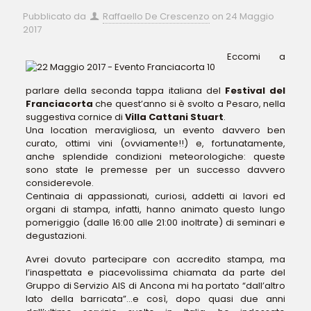
Pubblicato da
Raffaello De Crescenzo
on
24 Maggio
2017
Eccomi a
parlare della seconda tappa italiana del
Festival del
Franciacorta
che quest’anno si è svolto a Pesaro, nella
suggestiva cornice di
Villa Cattani Stuart
.
Una location meravigliosa, un evento davvero ben
curato, ottimi vini (ovviamente!!) e, fortunatamente,
anche splendide condizioni meteorologiche: queste
sono state le premesse per un successo davvero
considerevole.
Centinaia di appassionati, curiosi, addetti ai lavori ed
organi di stampa, infatti, hanno animato questo lungo
pomeriggio (dalle 16:00 alle 21:00 inoltrate) di seminari e
degustazioni.
Avrei dovuto partecipare con accredito stampa, ma
l’inaspettata e piacevolissima chiamata da parte del
Gruppo di Servizio AIS di Ancona mi ha portato “dall’altro
lato della barricata”…e così, dopo quasi due anni