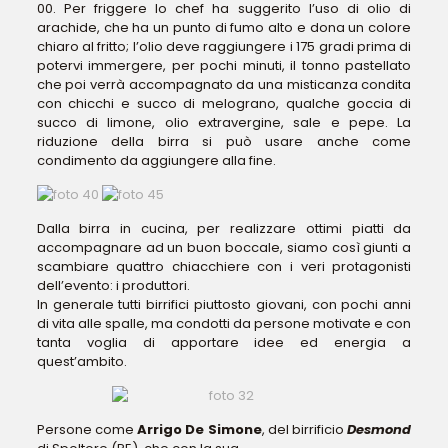
00. Per friggere lo chef ha suggerito l’uso di olio di
arachide, che ha un punto di fumo alto e dona un colore
chiaro al fritto; l’olio deve raggiungere i 175 gradi prima di
potervi immergere, per pochi minuti, il tonno pastellato
che poi verrà accompagnato da una misticanza condita
con chicchi e succo di melograno, qualche goccia di
succo di limone, olio extravergine, sale e pepe. La
riduzione della birra si può usare anche come
condimento da aggiungere alla fine.
Dalla birra in cucina, per realizzare ottimi piatti da
accompagnare ad un buon boccale, siamo così giunti a
scambiare quattro chiacchiere con i veri protagonisti
dell’evento: i produttori.
In generale tutti birrifici piuttosto giovani, con pochi anni
di vita alle spalle, ma condotti da persone motivate e con
tanta voglia di apportare idee ed energia a
quest’ambito.
Persone come
Arrigo De Simone
, del birrificio
Desmond