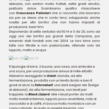
abbazia, con sentori molto fruttati, sette gradi alcolici,
piuttosto dolce. Scambiamo quattro chiacchiere
con
Crescenzo Palmieri
che ci racconta che lavorano
sia per se stessi che in conto terzi, sviluppando anche
ricette per altri birrifici che non hanno impianti di
produzione: beer firm.
Disponendo di sette serbatoi da 50 hl e 3 da 20, sono ad
oggi uno dei birrifici più grandi della Campania, pur
essendo stati fondati solo nel 2004. Le loro birre sono
tutte non filtrate e non pastorizzate, ottenute solo da
luppolo, malto e acqua.
5 tipologie di birre: 2 buone, una rossa, una ambrata e
una scura, per una produzione annua di mille ettolitri.
Abbiamo assaggiato la
Kolsh
: bionda, ad alta
fermentazione, prodotta con un lievito ibrido e ben 8
gradi di alcol; la
Fahrneheit
: una dark belgian ale (belga
di abbazia), da alta fermentazione, con lieviti per
trappiste; la
Black Lizzard
: stile robust porter da malti
molto tostati britannici, luppolo poco avvertibile, note di
cioccolato e di caffè, in bocca molto morbida e con un
corpo rotondo. Al gusto si avverte liquirizia, con