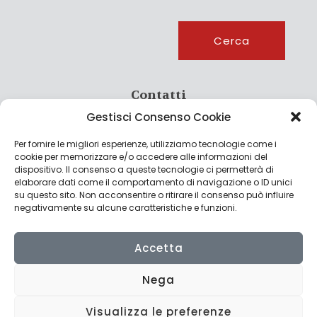
Cerca
Cerca
Contatti
Gestisci Consenso Cookie
info@culturagroalimentare.com
Per fornire le migliori esperienze, utilizziamo tecnologie come i
cookie per memorizzare e/o accedere alle informazioni del
dispositivo. Il consenso a queste tecnologie ci permetterà di
elaborare dati come il comportamento di navigazione o ID unici
Note legali
su questo sito. Non acconsentire o ritirare il consenso può influire
negativamente su alcune caratteristiche e funzioni.
Privacy Policy
Cookie Policy
Accetta
Nega
Visualizza le preferenze