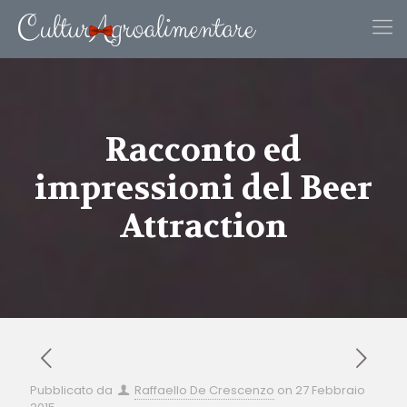
Racconto ed
impressioni del Beer
Attraction
Pubblicato da
Raffaello De Crescenzo
on
27 Febbraio