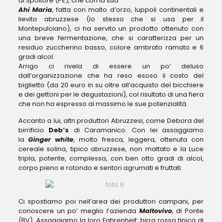
di Spoltore (PE), che con la sua
Ahi Maria
, fatta con malto d’orzo, luppoli continentali e
lievito abruzzese (lo stesso che si usa per il
Montepulciano), ci ha servito un prodotto ottenuto con
una breve fermentazione, che si caratterizza per un
residuo zuccherino basso, colore ambrato ramato e 6
gradi alcol.
Arrigo ci rivela di essere un po’ deluso
dall’organizzazione che ha reso esoso il costo del
biglietto (da 20 euro in su oltre all’acquisto del bicchiere
e dei gettoni per le degustazioni), col risultato di una fiera
che non ha espresso al massimo le sue potenzialità.
Accanto a lui, altri produttori Abruzzesi, come Debora del
birrificio
Deb’s
di Caramanico. Con lei assaggiamo
la
Ginger white
, molto fresca, leggera, ottenuta con
cereale solina, tipico abruzzese, non maltato e la Luce
tripla, potente, complessa, con ben otto gradi di alcol,
corpo pieno e rotondo e sentori agrumati e fruttati.
Ci spostiamo poi nell’area dei produttori campani, per
conoscere un po’ meglio l’azienda
Maltovivo
, di Ponte
(BV). Assaggiamo la loro Fahrenheit: birra rossa tipica di