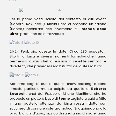
2015
Per la prima volta, sciolto dal contesto di altri eventi
(Sapore, Rex, ecc…), Rimini Fiera ci propone un salone
(ridotto) incentrato esclusivamente sul
mondo della
Birra
: produttori ed attrezzature.
21-24 Febbraio, queste le date. Circa 230 espositori.
Ettolitri di birra e diversi momenti formativi che hanno
permesso a vari chef di esibirsi in
ricette
semplici e
divertenti, che prevedessero l’utilizzo della stessa birra.
Abbiamo seguito due di questi “show cooking” e sono
rimasto particolarmente colpito da quello di
Roberto
Scarpelli
, chef del
Palace
di Milano Marittima, che ha
proposto un piatto a base di
tonno
tagliato a cubi e fritto
in una pastella ottenuta da birra rossa ridotta con
zucchero di canna e sale aromatico. Si aggiungono alla
birra: bianchi d’uovo, pizzico di sale, farina di riso e farina