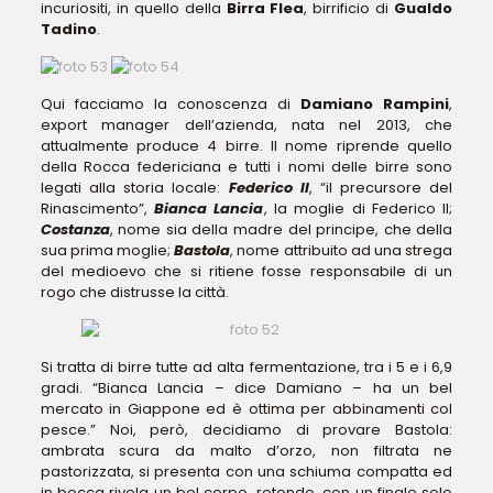
incuriositi, in quello della
Birra Flea
, birrificio di
Gualdo
Tadino
.
Qui facciamo la conoscenza di
Damiano Rampini
,
export manager dell’azienda, nata nel 2013, che
attualmente produce 4 birre. Il nome riprende quello
della Rocca federiciana e tutti i nomi delle birre sono
legati alla storia locale:
Federico II
, “il precursore del
Rinascimento”,
Bianca Lancia
, la moglie di Federico II;
Costanza
, nome sia della madre del principe, che della
sua prima moglie;
Bastola
, nome attribuito ad una strega
del medioevo che si ritiene fosse responsabile di un
rogo che distrusse la città.
Si tratta di birre tutte ad alta fermentazione, tra i 5 e i 6,9
gradi. “Bianca Lancia – dice Damiano – ha un bel
mercato in Giappone ed è ottima per abbinamenti col
pesce.” Noi, però, decidiamo di provare Bastola:
ambrata scura da malto d’orzo, non filtrata ne
pastorizzata, si presenta con una schiuma compatta ed
in bocca rivela un bel corpo, rotondo, con un finale solo