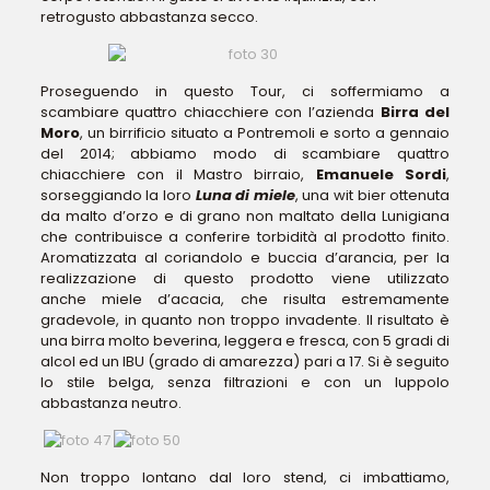
retrogusto abbastanza secco.
Proseguendo in questo Tour, ci soffermiamo a
scambiare quattro chiacchiere con l’azienda
Birra del
Moro
, un birrificio situato a Pontremoli e sorto a gennaio
del 2014; abbiamo modo di scambiare quattro
chiacchiere con il Mastro birraio,
Emanuele Sordi
,
sorseggiando la loro
Luna di miele
, una wit bier ottenuta
da malto d’orzo e di grano non maltato della Lunigiana
che contribuisce a conferire torbidità al prodotto finito.
Aromatizzata al coriandolo e buccia d’arancia, per la
realizzazione di questo prodotto viene utilizzato
anche miele d’acacia, che risulta estremamente
gradevole, in quanto non troppo invadente. Il risultato è
una birra molto beverina, leggera e fresca, con 5 gradi di
alcol ed un IBU (grado di amarezza) pari a 17. Si è seguito
lo stile belga, senza filtrazioni e con un luppolo
abbastanza neutro.
Non troppo lontano dal loro stend, ci imbattiamo,