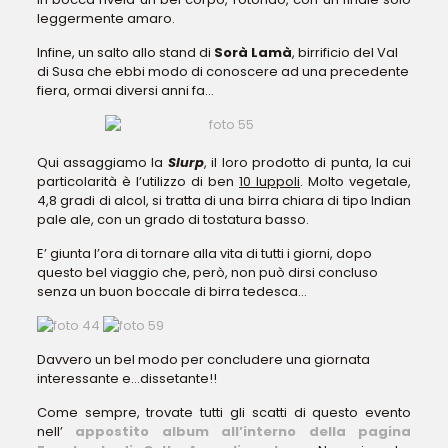
leggermente amaro.
Infine, un salto allo stand di
Sorà Lamà
, birrificio del Val
di Susa che ebbi modo di conoscere ad una precedente
fiera, ormai diversi anni fa…
Qui assaggiamo la
Slurp
, il loro prodotto di punta, la cui
particolarità è l’utilizzo di ben
10 luppoli
. Molto vegetale,
4,8 gradi di alcol, si tratta di una birra chiara di tipo Indian
pale ale, con un grado di tostatura basso.
E’ giunta l’ora di tornare alla vita di tutti i giorni, dopo
questo bel viaggio che, però, non può dirsi concluso
senza un buon boccale di birra tedesca…
Davvero un bel modo per concludere una giornata
interessante e…dissetante!!
Come sempre, trovate tutti gli scatti di questo evento
nell’
appostito album all’interno della pagina