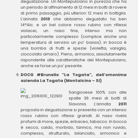
degustazione. Un Montepulciano in purezza che ha
un periodo di affinamento di 12 mesi in botti di rovere
di primo passaggio, più ulteriori 12 mesi in bottiglia.
L’annata
2013
che abbiamo degustato ha ben
14°Alc. e un bel colore rosso rubino con riflessi
violacei, un naso fine, intenso ma non
particolarmente complesso (complice anche una
temperatura di servizio un po’ bassa); in bocca è
una bomba di frutti e spezie (violetta, vaniglia,
cioccolato amaro). Pieno, armonico, assolutamente
rispondente alle caratteristiche del Montepulciano,
anche se forse un po’ pesante.
DOCG #Brunello “La Togata”, dell’omonima
azienda La Togata (Montalcino – SI)
.
Sangiovese 100% con alle
spalle 36 mesi di botti di
Slavonia. L’annata
2011
proposta in degustazione si presenta con un intenso
rosso rubino con riflessi granati. Al naso rivela
profumi di more, spezie, erbaceo, tabacco. In bocca
è secco, caldo, morbido, tannico, ma non ruvido,
complesso, strutturato, bilanciato, armonico e