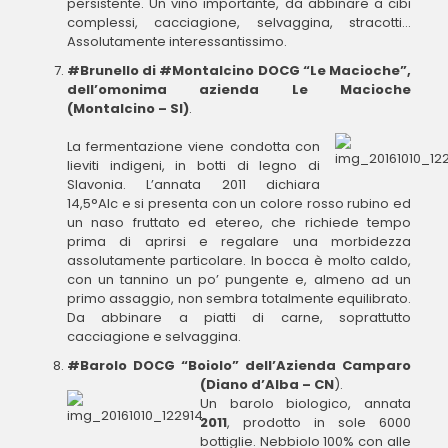
persistente. Un vino importante, da abbinare a cibi
complessi, cacciagione, selvaggina, stracotti…
Assolutamente interessantissimo.
#Brunello di #Montalcino DOCG “Le Macioche”,
dell’omonima azienda Le Macioche
(Montalcino – SI)
.
La fermentazione viene condotta con
lieviti indigeni, in botti di legno di
Slavonia. L’annata 2011 dichiara
14,5°Alc e si presenta con un colore rosso rubino ed
un naso fruttato ed etereo, che richiede tempo
prima di aprirsi e regalare una morbidezza
assolutamente particolare. In bocca è molto caldo,
con un tannino un po’ pungente e, almeno ad un
primo assaggio, non sembra totalmente equilibrato.
Da abbinare a piatti di carne, soprattutto
cacciagione e selvaggina.
#Barolo DOCG “Boiolo” dell’Azienda Camparo
(Diano d’Alba – CN
).
Un barolo biologico, annata
2011
, prodotto in sole 6000
bottiglie. Nebbiolo 100% con alle