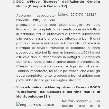
DOC #Piave “Raboso” dell’Azienda Ornella
Molon (Campo di Pietra – TV)
.
Abbiamo assaggiato
l’annata
2011
, la cui
produzione conta solo 6500 bottiglie. Un 100%
Raboso che completa la fermentazione malolattica
in barrique, tra la primavera e l’estate successive
alla vendemmia e che deve attendere ben 5 anni
prima di essere immesso sul mercato: 24 mesi in
barrique di rovere francese di secondo e terzo
passaggio, ulteriori 12 mesi in tonneau da 50 hl e poi
altri due anni di affinamento in bottiglia. Si presenta
con un bel colore rosso rubino quasi impenetrabile.
Ciliegia sotto spirito, cuoio e liquirizia al naso.
Tannino importante, forse un po’ verde, che asciuga
quasi completamente la bocca e ben si abbina con
piatti abbastanza grassi, sughi e stracotti.
Vino #Nobile di #Montepulciano Riserva DOCG
“Carpineto” del Consorzio del Vino Nobile di
Montepulciano (SI)
.
Nel 2015 l’annata 2010 di
questo vino si è