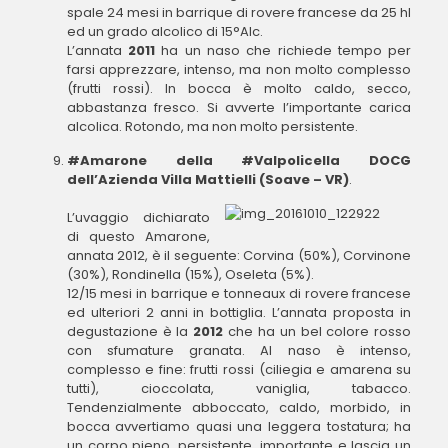
spale 24 mesi in barrique di rovere francese da 25 hl
ed un grado alcolico di 15°Alc.
L’annata
2011
ha un naso che richiede tempo per
farsi apprezzare, intenso, ma non molto complesso
(frutti rossi). In bocca è molto caldo, secco,
abbastanza fresco. Si avverte l’importante carica
alcolica. Rotondo, ma non molto persistente.
#Amarone della #Valpolicella DOCG
dell’Azienda Villa Mattielli (Soave – VR)
.
L’uvaggio dichiarato
di questo Amarone,
annata 2012, è il seguente: Corvina (50%), Corvinone
(30%), Rondinella (15%), Oseleta (5%).
12/15 mesi in barrique e tonneaux di rovere francese
ed ulteriori 2 anni in bottiglia. L’annata proposta in
degustazione è la
2012
che ha un bel colore rosso
con sfumature granata. Al naso è intenso,
complesso e fine: frutti rossi (ciliegia e amarena su
tutti), cioccolata, vaniglia, tabacco.
Tendenzialmente abboccato, caldo, morbido, in
bocca avvertiamo quasi una leggera tostatura; ha
un corpo pieno, persistente, importante e lascia un