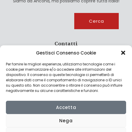
Siamo ad Ancona, ma possiamo coprire tutta Italia!
Cerca
Cerca
Contatti
Gestisci Consenso Cookie
info@culturagroalimentare.com
Per fornire le migliori esperienze, utilizziamo tecnologie come i
cookie per memorizzare e/o accedere alle informazioni del
dispositivo. Il consenso a queste tecnologie ci permetterà di
elaborare dati come il comportamento di navigazione o ID unici
Note legali
su questo sito. Non acconsentire o ritirare il consenso può influire
negativamente su alcune caratteristiche e funzioni.
Privacy Policy
Cookie Policy
Accetta
Nega