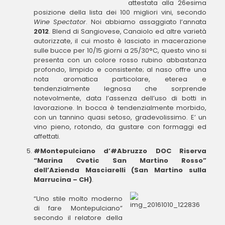
attestata alla 26esima
posizione della lista dei 100 migliori vini, secondo
Wine Spectator
. Noi abbiamo assaggiato l’annata
2012
. Blend di Sangiovese, Canaiolo ed altre varietà
autorizzate, il cui mosto è lasciato in macerazione
sulle bucce per 10/15 giorni a 25/30°C, questo vino si
presenta con un colore rosso rubino abbastanza
profondo, limpido e consistente; al naso offre una
nota aromatica particolare, eterea e
tendenzialmente legnosa che sorprende
notevolmente, data l’assenza dell’uso di botti in
lavorazione. In bocca è tendenzialmente morbido,
con un tannino quasi setoso, gradevolissimo. E’ un
vino pieno, rotondo, da gustare con formaggi ed
affettati.
#Montepulciano d’#Abruzzo DOC Riserva
“Marina Cvetic San Martino Rosso”
dell’Azienda Masciarelli (San Martino sulla
Marrucina – CH)
.
“Uno stile molto moderno
di fare Montepulciano”
secondo il relatore della