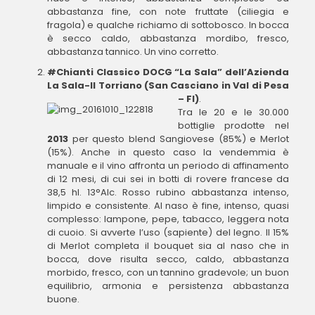
abbastanza fine, con note fruttate (ciliegia e
fragola) e qualche richiamo di sottobosco. In bocca
è secco caldo, abbastanza mordibo, fresco,
abbastanza tannico. Un vino corretto.
#Chianti Classico DOCG “La Sala” dell’Azienda
La Sala-Il Torriano (San Casciano in Val di Pesa
– FI)
.
Tra le 20 e le 30.000
bottiglie prodotte nel
2013
per questo blend Sangiovese (85%) e Merlot
(15%). Anche in questo caso la vendemmia è
manuale e il vino affronta un periodo di affinamento
di 12 mesi, di cui sei in botti di rovere francese da
38,5 hl. 13°Alc. Rosso rubino abbastanza intenso,
limpido e consistente. Al naso è fine, intenso, quasi
complesso: lampone, pepe, tabacco, leggera nota
di cuoio. Si avverte l’uso (sapiente) del legno. Il 15%
di Merlot completa il bouquet sia al naso che in
bocca, dove risulta secco, caldo, abbastanza
morbido, fresco, con un tannino gradevole; un buon
equilibrio, armonia e persistenza abbastanza
buone.