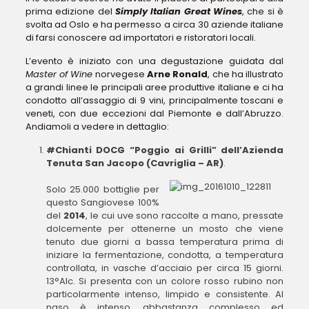
prima edizione del
Simply Italian Great Wines
, che si è
svolta ad Oslo e ha permesso a circa 30 aziende italiane
di farsi conoscere ad importatori e ristoratori locali.
L’evento è iniziato con una degustazione guidata dal
Master of Wine
norvegese
Arne Ronald
, che ha illustrato
a grandi linee le principali aree produttive italiane e ci ha
condotto all’assaggio di 9 vini, principalmente toscani e
veneti, con due eccezioni dal Piemonte e dall’Abruzzo.
Andiamoli a vedere in dettaglio:
#Chianti DOCG “Poggio ai Grilli” dell’Azienda
Tenuta San Jacopo (Cavriglia – AR)
.
Solo 25.000 bottiglie per
questo Sangiovese 100%
del
2014
, le cui uve sono raccolte a mano, pressate
dolcemente per ottenerne un mosto che viene
tenuto due giorni a bassa temperatura prima di
iniziare la fermentazione, condotta, a temperatura
controllata, in vasche d’acciaio per circa 15 giorni.
13°Alc. Si presenta con un colore rosso rubino non
particolarmente intenso, limpido e consistente. Al
naso è intenso, abbastanza complesso ed