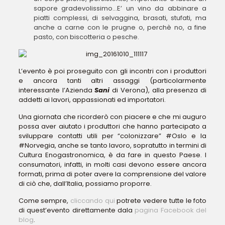
sapore gradevolissimo…E’ un vino da abbinare a
piatti complessi, di selvaggina, brasati, stufati, ma
anche a carne con le prugne o, perchè no, a fine
pasto, con biscotteria o pesche.
L’evento è poi proseguito con gli incontri con i produttori
e ancora tanti altri assaggi (particolarmente
interessante l’Azienda
Sani
di Verona), alla presenza di
addetti ai lavori, appassionati ed importatori.
Una giornata che ricorderò con piacere e che mi auguro
possa aver aiutato i produttori che hanno partecipato a
sviluppare contatti utili per “colonizzare” #Oslo e la
#Norvegia, anche se tanto lavoro, sopratutto in termini di
Cultura Enogastronomica, è da fare in questo Paese. I
consumatori, infatti, in molti casi devono essere ancora
formati, prima di poter avere la comprensione del valore
di ciò che, dall’Italia, possiamo proporre.
Come sempre,
cliccando qui
potrete vedere tutte le foto
di quest’evento direttamente dala
pagina Facebook del
blog
.