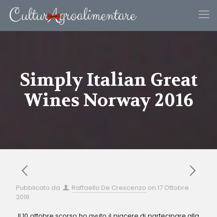
Simply Italian Great
Wines Norway 2016
Pubblicato da
Raffaello De Crescenzo
on
17 Ottobre
2016
Il 10 ottobre scorso ho avuto il piacere di partecipare alla