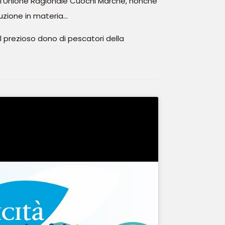
dell’Unione Ragionale Cuochi Marche, nonché
tuzione in materia…
l prezioso dono di pescatori della