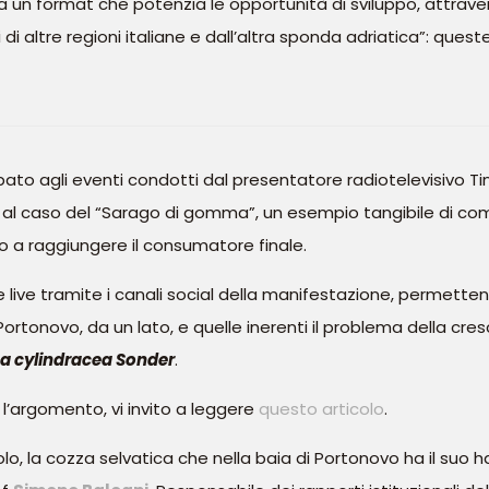
ica un format che potenzia le opportunità di sviluppo, attrav
i altre regioni italiane e dall’altra sponda adriatica”: queste
to agli eventi condotti dal presentatore radiotelevisivo Tin
al caso del “Sarago di gomma”, un esempio tangibile di come
o a raggiungere il consumatore finale.
e live tramite i canali social della manifestazione, permette
di Portonovo, da un lato, e quelle inerenti il problema della 
a cylindracea Sonder
.
l’argomento, vi invito a leggere
questo articolo
.
lo, la cozza selvatica che nella baia di Portonovo ha il suo h