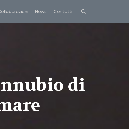
ollaborazioni
News
Contatti
connubio di
 mare