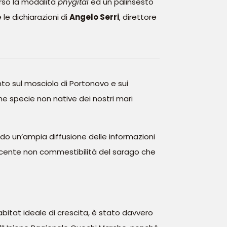
erso la modalità
phygital
ed un palinsesto
 le dichiarazioni di
Angelo Serri
, direttore
to sul mosciolo di Portonovo e sui
 specie non native dei nostri mari
ndo un’ampia diffusione delle informazioni
crescente non commestibilità del sarago che
abitat ideale di crescita, è stato davvero