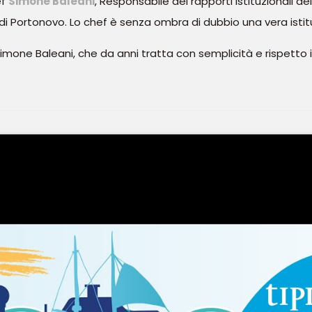
ef
Simone Baleani
, Responsabile dei rapporti istituzionali 
” di Portonovo. Lo chef è senza ombra di dubbio una vera isti
imone Baleani, che da anni tratta con semplicità e rispetto i