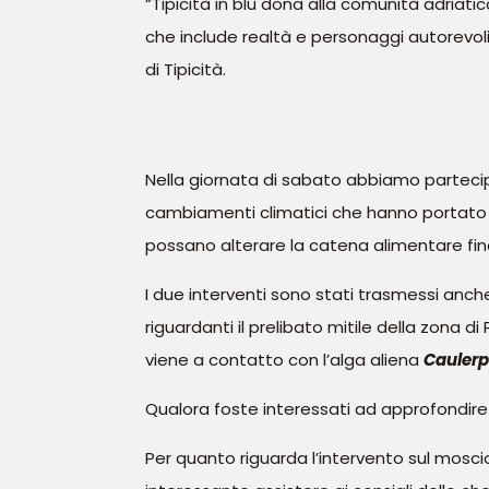
“Tipicità in blu dona alla comunità adriat
che include realtà e personaggi autorevoli d
di Tipicità.
Nella giornata di sabato abbiamo partecipa
cambiamenti climatici che hanno portato 
possano alterare la catena alimentare fin
I due interventi sono stati trasmessi anch
riguardanti il prelibato mitile della zona 
viene a contatto con l’alga aliena
Caulerp
Qualora foste interessati ad approfondire 
Per quanto riguarda l’intervento sul moscio