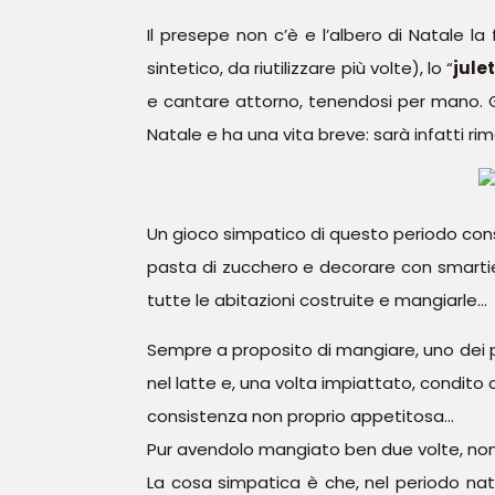
Il presepe non c’è e l’albero di Natale 
sintetico, da riutilizzare più volte), lo “
jule
e cantare attorno, tenendosi per mano. Gen
Natale e ha una vita breve: sarà infatti ri
Un gioco simpatico di questo periodo consis
pasta di zucchero e decorare con smarties
tutte le abitazioni costruite e mangiarle…
Sempre a proposito di mangiare, uno dei piat
nel latte e, una volta impiattato, condito
consistenza non proprio appetitosa…
Pur avendolo mangiato ben due volte, no
La cosa simpatica è che, nel periodo natal