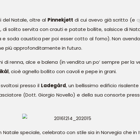
ici del Natale, oltre al
Pinnekjøtt
di cui avevo già scritto (e
q
 di solito servita con crauti e patate bollite, salsicce di Nata
a e soda caustica per poi esser cotto al forno). Non aven
rne più approfonditamente in futuro.
mi di renna, alce e balena (in vendita un po’ sempre per la ver
ikål
, cioè agnello bollito con cavoli e pepe in grani.
 svoltosi presso il
Ladegård
, un bellissimo edificio risalente
asciatore (Dott. Giorgio Novello) e della sua consorte press
 Natale speciale, celebrato con stile sia in Norvegia che in I