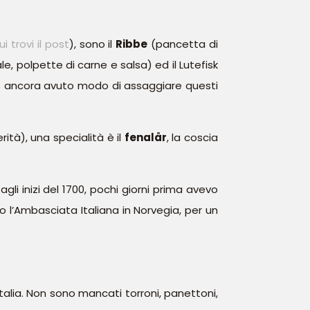
ui trovi il post
), sono il
Ribbe
(pancetta di
le, polpette di carne e salsa) ed il Lutefisk
do ancora avuto modo di assaggiare questi
ità), una specialità è il
fenalår
, la coscia
 agli inizi del 1700, pochi giorni prima avevo
o l’Ambasciata Italiana in Norvegia, per un
talia. Non sono mancati torroni, panettoni,