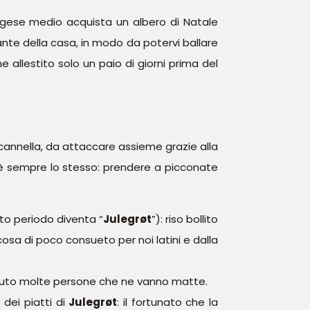
vegese medio acquista un albero di Natale
nte della casa, in modo da potervi ballare
 allestito solo un paio di giorni prima del
a cannella, da attaccare assieme grazie alla
e è sempre lo stesso: prendere a picconate
to periodo diventa “
Julegrøt
”): riso bollito
osa di poco consueto per noi latini e dalla
iuto molte persone che ne vanno matte.
 dei piatti di
Julegrøt
: il fortunato che la