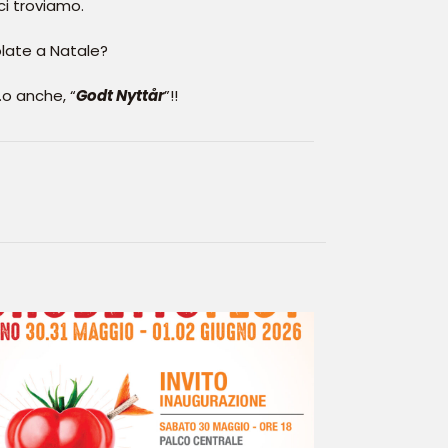
ci troviamo.
late a Natale?
o anche, “
Godt Nyttår
”!!