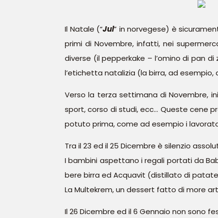
Il Natale (“
Jul
” in norvegese) è sicuramente
primi di Novembre, infatti, nei supermercat
diverse (il pepperkake – l’omino di pan di
l’etichetta natalizia (la birra, ad esempio, 
Verso la terza settimana di Novembre, iniz
sport, corso di studi, ecc… Queste cene p
potuto prima, come ad esempio i lavoratori
Tra il 23 ed il 25 Dicembre è silenzio assol
I bambini aspettano i regali portati da Babb
bere birra ed Acquavit (distillato di pata
La Multekrem, un dessert fatto di more a
Il 26 Dicembre ed il 6 Gennaio non sono fest