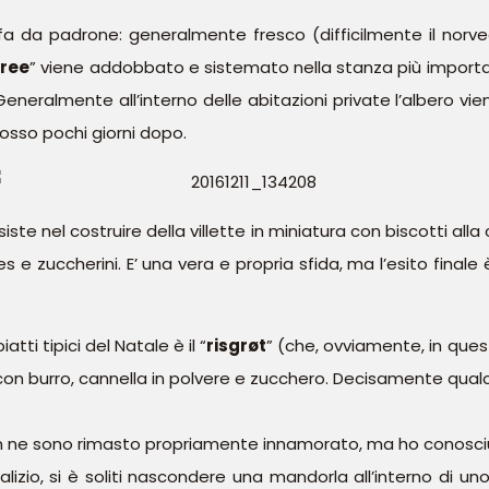
la fa da padrone: generalmente fresco (difficilmente il nor
tree
” viene addobbato e sistemato nella stanza più importa
eralmente all’interno delle abitazioni private l’albero viene
mosso pochi giorni dopo.
te nel costruire della villette in miniatura con biscotti all
 e zuccherini. E’ una vera e propria sfida, ma l’esito final
ti tipici del Natale è il “
risgrøt
” (che, ovviamente, in ques
 con burro, cannella in polvere e zucchero. Decisamente qualc
n ne sono rimasto propriamente innamorato, ma ho conosc
izio, si è soliti nascondere una mandorla all’interno di uno