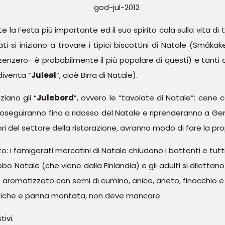
 la Festa più importante ed il suo spirito cala sulla vita di t
i si iniziano a trovare i tipici biscottini di Natale (Småkak
 zenzero- è probabilmente il più popolare di questi) e tanti a
diventa “
Juleøl
”, cioè Birra di Natale).
iano gli “
Julebord
”, ovvero le “tavolate di Natale”: cene co
roseguiranno fino a ridosso del Natale e riprenderanno a Gen
 del settore della ristorazione, avranno modo di fare la prop
uto: i famigerati mercatini di Natale chiudono i battenti e tutt
o Natale (che viene dalla Finlandia) e gli adulti si dilettano 
te aromatizzato con semi di cumino, anice, aneto, finocchio e
rtiche e panna montata, non deve mancare.
ivi.