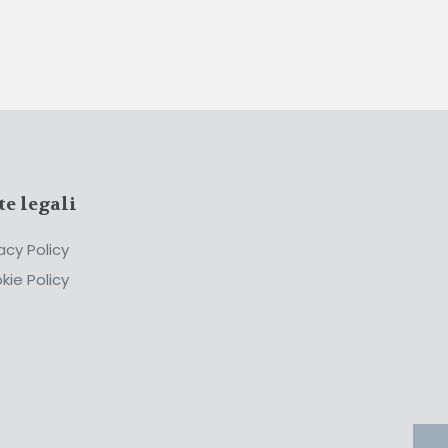
te legali
acy Policy
kie Policy