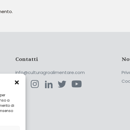
mento.
Contatti
No
info@culturagroalimentare.com
Priv
Coo
 per
enso a
ca
mento di
consenso