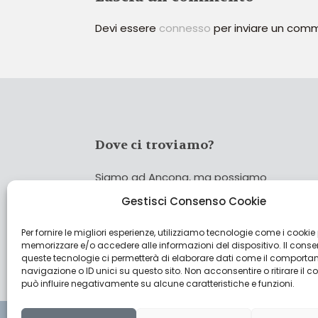
Devi essere
connesso
per inviare un com
Dove ci troviamo?
Siamo ad Ancona, ma possiamo
coprire tutta Italia!
Gestisci Consenso Cookie
Per fornire le migliori esperienze, utilizziamo tecnologie come i cookie
Cerca
memorizzare e/o accedere alle informazioni del dispositivo. Il cons
Cer
queste tecnologie ci permetterà di elaborare dati come il comporta
navigazione o ID unici su questo sito. Non acconsentire o ritirare il 
può influire negativamente su alcune caratteristiche e funzioni.