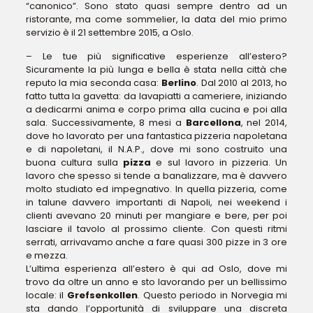
“canonico”. Sono stato quasi sempre dentro ad un
ristorante, ma come sommelier, la data del mio primo
servizio è il 21 settembre 2015, a Oslo.
– Le tue più significative esperienze all’estero?
Sicuramente la più lunga e bella è stata nella città che
reputo la mia seconda casa:
Berlino
. Dal 2010 al 2013, ho
fatto tutta la gavetta: da lavapiatti a cameriere, iniziando
a dedicarmi anima e corpo prima alla cucina e poi alla
sala. Successivamente, 8 mesi a
Barcellona
, nel 2014,
dove ho lavorato per una fantastica pizzeria napoletana
e di napoletani, il N.A.P., dove mi sono costruito una
buona cultura sulla
pizza
e sul lavoro in pizzeria. Un
lavoro che spesso si tende a banalizzare, ma è davvero
molto studiato ed impegnativo. In quella pizzeria, come
in talune davvero importanti di Napoli, nei weekend i
clienti avevano 20 minuti per mangiare e bere, per poi
lasciare il tavolo al prossimo cliente. Con questi ritmi
serrati, arrivavamo anche a fare quasi 300 pizze in 3 ore
e mezza.
L’ultima esperienza all’estero è qui ad Oslo, dove mi
trovo da oltre un anno e sto lavorando per un bellissimo
locale: il
Grefsenkollen
. Questo periodo in Norvegia mi
sta dando l’opportunità di sviluppare una discreta