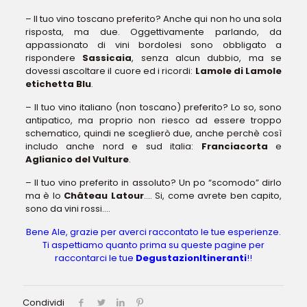
– Il tuo vino toscano preferito? Anche qui non ho una sola
risposta, ma due. Oggettivamente parlando, da
appassionato di vini bordolesi sono obbligato a
rispondere
Sassicaia
, senza alcun dubbio, ma se
dovessi ascoltare il cuore ed i ricordi:
Lamole di Lamole
etichetta Blu
.
– Il tuo vino italiano (non toscano) preferito? Lo so, sono
antipatico, ma proprio non riesco ad essere troppo
schematico, quindi ne sceglierò due, anche perchè così
includo anche nord e sud italia:
Franciacorta
e
Aglianico del Vulture
.
– Il tuo vino preferito in assoluto? Un po “scomodo” dirlo
ma è lo
Château Latour
…. Si, come avrete ben capito,
sono da vini rossi….
Bene Ale, grazie per averci raccontato le tue esperienze.
Ti aspettiamo quanto prima su queste pagine per
raccontarci le tue
DegustazionItineranti
!!
Condividi