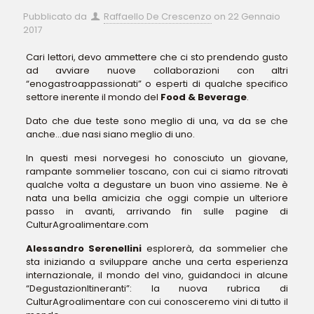
Pubblicato da
Raffaello De Crescenzo
on
22 Gennaio
2017
Cari lettori, devo ammettere che ci sto prendendo gusto
ad avviare nuove collaborazioni con altri
“enogastroappassionati” o esperti di qualche specifico
settore inerente il mondo del
Food & Beverage
.
Dato che due teste sono meglio di una, va da se che
anche…due nasi siano meglio di uno.
In questi mesi norvegesi ho conosciuto un giovane,
rampante sommelier toscano, con cui ci siamo ritrovati
qualche volta a degustare un buon vino assieme. Ne è
nata una bella amicizia che oggi compie un ulteriore
passo in avanti, arrivando fin sulle pagine di
CulturAgroalimentare.com
Alessandro Serenellini
esplorerà, da sommelier che
sta iniziando a sviluppare anche una certa esperienza
internazionale, il mondo del vino, guidandoci in alcune
“DegustazionItineranti”: la nuova rubrica di
CulturAgroalimentare con cui conosceremo vini di tutto il