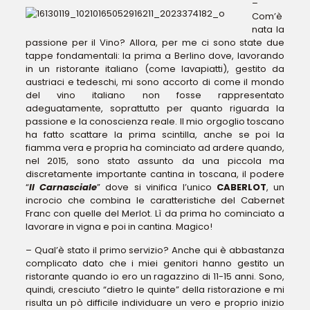
–
Com’è
nata la
passione per il Vino? Allora, per me ci sono state due
tappe fondamentali: la prima a Berlino dove, lavorando
in un ristorante italiano (come lavapiatti), gestito da
austriaci e tedeschi, mi sono accorto di come il mondo
del vino italiano non fosse rappresentato
adeguatamente, soprattutto per quanto riguarda la
passione e la conoscienza reale. Il mio orgoglio toscano
ha fatto scattare la prima scintilla, anche se poi la
fiamma vera e propria ha cominciato ad ardere quando,
nel 2015, sono stato assunto da una piccola ma
discretamente importante cantina in toscana, il podere
“
Il Carnasciale
” dove si vinifica l’unico
CABERLOT
, un
incrocio che combina le caratteristiche del Cabernet
Franc con quelle del Merlot. Lì da prima ho cominciato a
lavorare in vigna e poi in cantina. Magico!
– Qual’è stato il primo servizio? Anche qui è abbastanza
complicato dato che i miei genitori hanno gestito un
ristorante quando io ero un ragazzino di 11-15 anni. Sono,
quindi, cresciuto “dietro le quinte” della ristorazione e mi
risulta un pò difficile individuare un vero e proprio inizio