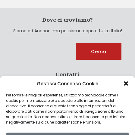
Dove ci troviamo?
Siamo ad Ancona, ma possiamo coprire tutta Italia!
Cerca
Cerca
Contatti
Gestisci Consenso Cookie
info@culturagroalimentare.com
Per fornire le migliori esperienze, utilizziamo tecnologie come i
cookie per memorizzare e/o accedere alle informazioni del
dispositivo. Il consenso a queste tecnologie ci permetterà di
elaborare dati come il comportamento di navigazione o ID unici
Note legali
su questo sito. Non acconsentire o ritirare il consenso può influire
negativamente su alcune caratteristiche e funzioni.
Privacy Policy
Cookie Policy