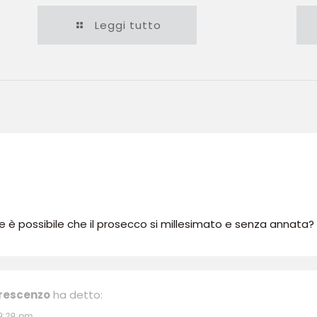
Leggi tutto
 possibile che il prosecco si millesimato e senza annata?
Crescenzo
ha detto:
 9:29 pm