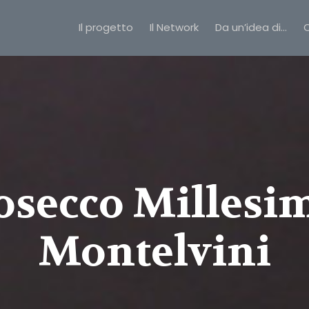
Il progetto
Il Network
Da un’idea di…
C
osecco Millesim
Montelvini