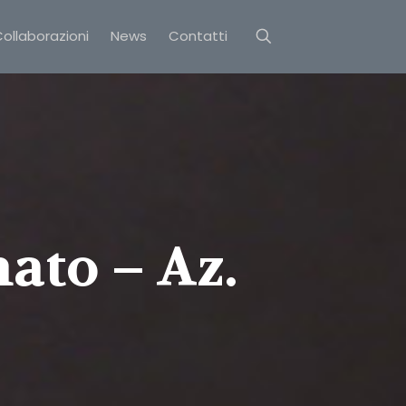
ollaborazioni
News
Contatti
ato – Az.