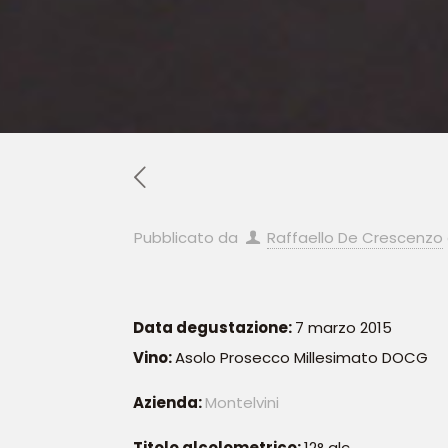
Pubblicato da
Raffaello De Crescenzo
Data degustazione:
7 marzo 2015
Vino:
Asolo Prosecco Millesimato DOCG
Azienda:
Montelvini
Titolo alcolometrico:
12° alc.