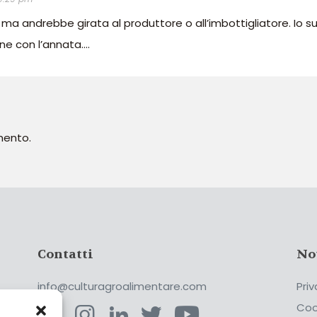
ma andrebbe girata al produttore o all’imbottigliatore. Io s
one con l’annata….
mento.
Contatti
No
info@culturagroalimentare.com
Priv
Coo