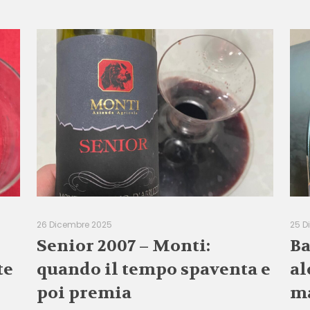
26 Dicembre 2025
25 D
Senior 2007 – Monti:
Ba
te
quando il tempo spaventa e
al
poi premia
ma