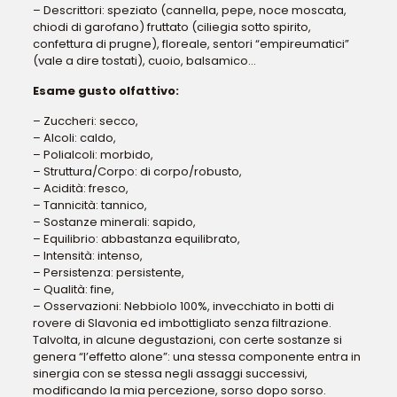
– Descrittori: speziato (cannella, pepe, noce moscata,
chiodi di garofano) fruttato (ciliegia sotto spirito,
confettura di prugne), floreale, sentori “empireumatici”
(vale a dire tostati), cuoio, balsamico…
Esame gusto olfattivo:
– Zuccheri: secco,
– Alcoli: caldo,
– Polialcoli: morbido,
– Struttura/Corpo: di corpo/robusto,
– Acidità: fresco,
– Tannicità: tannico,
– Sostanze minerali: sapido,
– Equilibrio: abbastanza equilibrato,
– Intensità: intenso,
– Persistenza: persistente,
– Qualità: fine,
– Osservazioni: Nebbiolo 100%, invecchiato in botti di
rovere di Slavonia ed imbottigliato senza filtrazione.
Talvolta, in alcune degustazioni, con certe sostanze si
genera “l’effetto alone”: una stessa componente entra in
sinergia con se stessa negli assaggi successivi,
modificando la mia percezione, sorso dopo sorso.