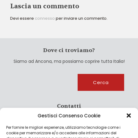
Lascia un commento
Devi essere
connesso
per inviare un commento.
Dove ci troviamo?
Siamo ad Ancona, ma possiamo coprire tutta Italia!
Cerca
Cerca
Contatti
Gestisci Consenso Cookie
info@culturagroalimentare.com
Per fornire le migliori esperienze, utilizziamo tecnologie come i
cookie per memorizzare e/o accedere alle informazioni del