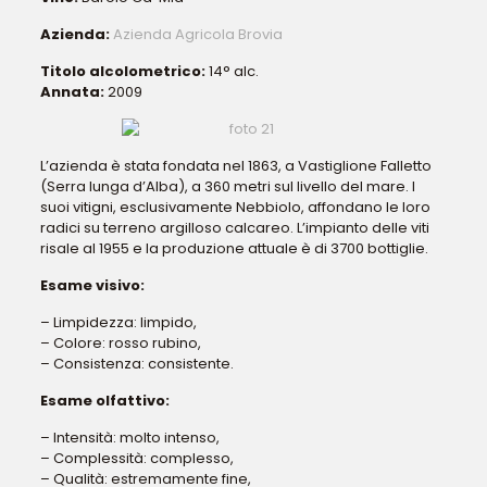
Azienda:
Azienda Agricola Brovia
Titolo alcolometrico:
14° alc.
Annata:
2009
L’azienda è stata fondata nel 1863, a Vastiglione Falletto
(Serra lunga d’Alba), a 360 metri sul livello del mare. I
suoi vitigni, esclusivamente Nebbiolo, affondano le loro
radici su terreno argilloso calcareo. L’impianto delle viti
risale al 1955 e la produzione attuale è di 3700 bottiglie.
Esame visivo:
– Limpidezza: limpido,
– Colore: rosso rubino,
– Consistenza: consistente.
Esame olfattivo:
– Intensità: molto intenso,
– Complessità: complesso,
– Qualità: estremamente fine,