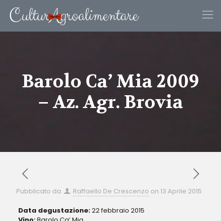
Barolo Ca’ Mia 2009
– Az. Agr. Brovia
Pubblicato da
Raffaello De Crescenzo
on
13 Aprile 2015
Data degustazione:
22 febbraio 2015
Vino:
Barolo Ca’ Mia