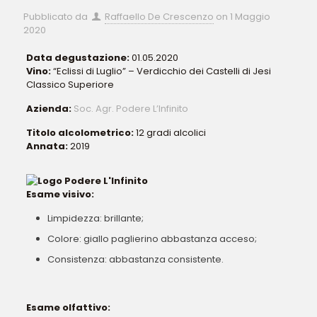
Pubblicato da
Raffaello De Crescenzo
on
1 Maggio
2020
Data degustazione:
01.05.2020
Vino:
“Eclissi di Luglio” – Verdicchio dei Castelli di Jesi
Classico Superiore
Azienda:
Soc. Agr. Podere L’Infinito
Titolo alcolometrico:
12 gradi alcolici
Annata:
2019
Esame visivo:
Limpidezza: brillante;
Colore: giallo paglierino abbastanza acceso;
Consistenza: abbastanza consistente.
Esame olfattivo: