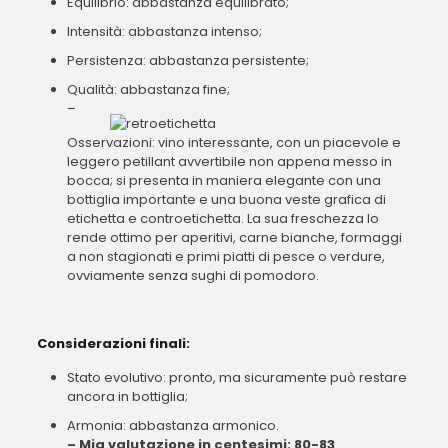
Equilibrio: abbastanza equilibrato;
Intensità: abbastanza intenso;
Persistenza: abbastanza persistente;
Qualità: abbastanza fine;
–
Osservazioni: vino interessante, con un piacevole e
leggero petillant avvertibile non appena messo in
bocca; si presenta in maniera elegante con una
bottiglia importante e una buona veste grafica di
etichetta e controetichetta. La sua freschezza lo
rende ottimo per aperitivi, carne bianche, formaggi
a non stagionati e primi piatti di pesce o verdure,
ovviamente senza sughi di pomodoro.
Considerazioni finali:
Stato evolutivo: pronto, ma sicuramente può restare
ancora in bottiglia;
Armonia: abbastanza armonico.
– Mia valutazione in centesimi: 80-83