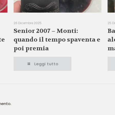
26 Dicembre 2025
25 D
Senior 2007 – Monti:
Ba
te
quando il tempo spaventa e
al
poi premia
ma
Leggi tutto
mento.