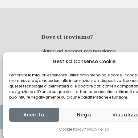
Dove ci troviamo?
Siamo ad Ancona, ma possiamo
coprire tutta Italia!
Gestisci Consenso Cookie
Per fornire le migliori esperienze, utilizziamo tecnologie come i cookie
Cerca
memorizzare e/o accedere alle informazioni del dispositivo. Il cons
Cer
queste tecnologie ci permetterà di elaborare dati come il comporta
navigazione o ID unici su questo sito. Non acconsentire o ritirare il 
può influire negativamente su alcune caratteristiche e funzioni.
Accetta
Nega
Visualizz
Cookie Policy
Privacy Policy
© 2022 CulturAgroalimentare di Raffaello De Cresc