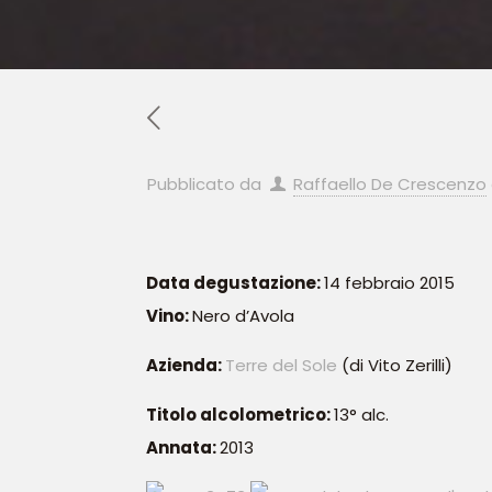
Pubblicato da
Raffaello De Crescenzo
Data degustazione:
14 febbraio 2015
Vino:
Nero d’Avola
Azienda:
Terre del Sole
(di Vito Zerilli)
Titolo alcolometrico:
13° alc.
Annata:
2013