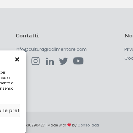
Contatti
No
info@culturagroalimentare.com
Priv
Coo
 per
enso a
ca
mento di
consenso
a le preferenze
enzo - P.IVA 02636290427 | Made with
by
Consolidati