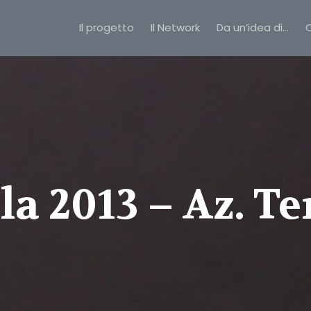
Il progetto
Il Network
Da un’idea di…
C
a 2013 – Az. Te