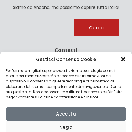
Siamo ad Ancona, ma possiamo coprire tutta Italia!
Cerca
Cerca
Contatti
Gestisci Consenso Cookie
info@culturagroalimentare.com
Per fornire le migliori esperienze, utilizziamo tecnologie come i
cookie per memorizzare e/o accedere alle informazioni del
dispositivo. Il consenso a queste tecnologie ci permetterà di
elaborare dati come il comportamento di navigazione o ID unici
Note legali
su questo sito. Non acconsentire o ritirare il consenso può influire
negativamente su alcune caratteristiche e funzioni.
Privacy Policy
Cookie Policy
Accetta
Nega