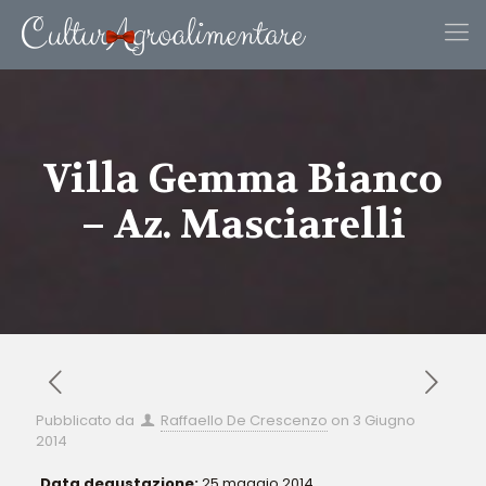
Villa Gemma Bianco
– Az. Masciarelli
Pubblicato da
Raffaello De Crescenzo
on
3 Giugno
2014
Data degustazione:
25 maggio 2014