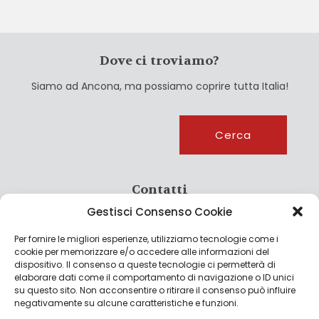
Dove ci troviamo?
Siamo ad Ancona, ma possiamo coprire tutta Italia!
Cerca
Cerca
Contatti
Gestisci Consenso Cookie
info@culturagroalimentare.com
Per fornire le migliori esperienze, utilizziamo tecnologie come i
cookie per memorizzare e/o accedere alle informazioni del
dispositivo. Il consenso a queste tecnologie ci permetterà di
elaborare dati come il comportamento di navigazione o ID unici
Note legali
su questo sito. Non acconsentire o ritirare il consenso può influire
negativamente su alcune caratteristiche e funzioni.
Privacy Policy