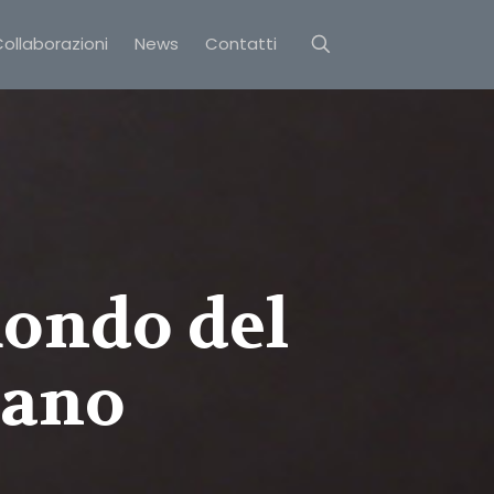
ollaborazioni
News
Contatti
mondo del
lano