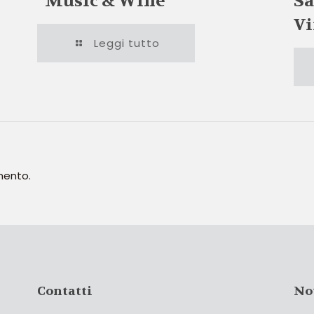
“Music & Wine”
Sa
Vi
Leggi tutto
mento.
Contatti
No