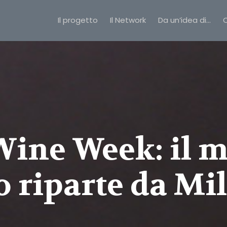
Il progetto
Il Network
Da un’idea di…
C
ine Week: il 
o riparte da Mi