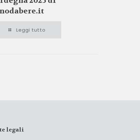
rdegna 2025 di
nodabere.it
Leggi tutto
te legali