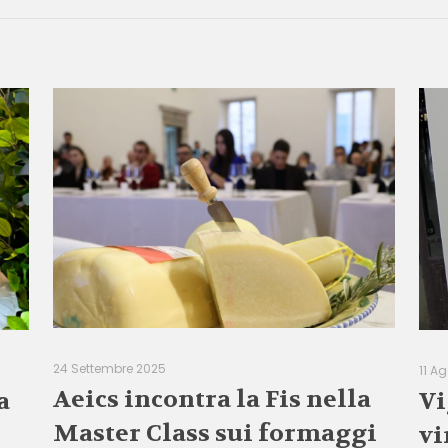
24 Settembre 2025
11 A
Aeics incontra la Fis nella
a
Vi
Master Class sui formaggi
vi