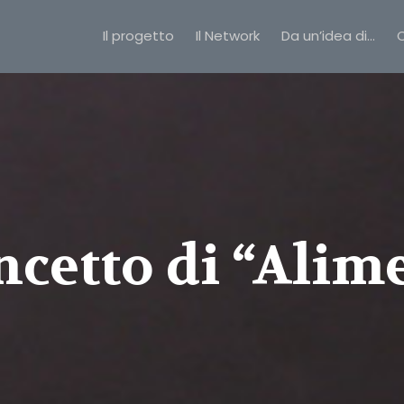
Il progetto
Il Network
Da un’idea di…
C
oncetto di “Alim