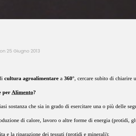
on
25 Giugno 2013
di
cultura agroalimentare
a
360°
, cercare subito di chiarir
per
Alimento
?
iasi sostanza che sia in grado di esercitare una o più delle seg
oduzione di calore, lavoro o altre forme di energia (protidi, glu
ita e la riparazione dei tessuti (protidi e minerali);