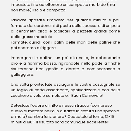
impastate fino ad ottenere un composto morbido (ma
non molle) liscio e compatto.
Lasciate riposare l’impasto per qualche minuto e poi
formate dei cordoncini di pasta dello spessore di un paio
di centimetri circa e tagliateli a pezzetti grandi come
delle grosse nocciole.
Formate, quindi, con i palmi delle mani delle palline che
poi andremo a friggere.
Immergere le palline, un po’ alla volta, in abbondante
olio e a fiamma bassa, rigirandole nella padella finché
risulteranno ben gonfie e dorate e cominceranno a
galleggiare.
Una volta pronte, fate asciugare le vostre castagnole su
un foglio di carta assorbente, spolverizzatele con dello
zucchero a velo o semolato e… Buon Carnevale!
Detestate l’odore di fritto e nessun trucco (compreso
quello di mettere nell’olio durante la cottura uno spicchio
di mela) sembra funzionare? Cuocetele al forno, 12-15
minuti a 180°. Il risultato sarà comunque eccellente!!