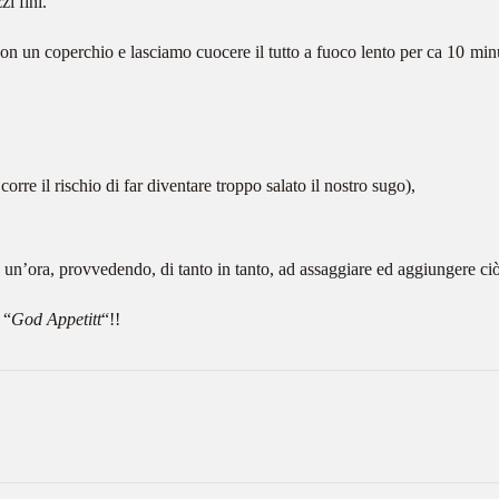
i fini.
 con un coperchio e lasciamo cuocere il tutto a fuoco lento per ca 10 mi
orre il rischio di far diventare troppo salato il nostro sugo),
o un’ora, provvedendo, di tanto in tanto, ad assaggiare ed aggiungere c
 “
God Appetitt
“!!