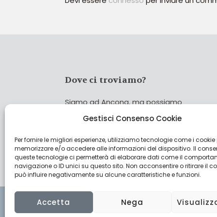
Devi essere
connesso
per inviare un com
Dove ci troviamo?
Siamo ad Ancona, ma possiamo
coprire tutta Italia!
Gestisci Consenso Cookie
Per fornire le migliori esperienze, utilizziamo tecnologie come i cookie
Cerca
memorizzare e/o accedere alle informazioni del dispositivo. Il cons
Cer
queste tecnologie ci permetterà di elaborare dati come il comporta
navigazione o ID unici su questo sito. Non acconsentire o ritirare il 
può influire negativamente su alcune caratteristiche e funzioni.
Accetta
Nega
Visualizz