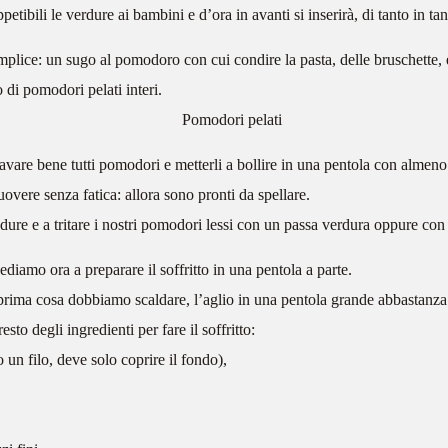
ppetibili le verdure ai bambini e d’ora in avanti si inserirà, di tanto in t
lice: un sugo al pomodoro con cui condire la pasta, delle bruschette
 di pomodori pelati interi.
lavare bene tutti pomodori e metterli a bollire in una pentola con almen
vere senza fatica: allora sono pronti da spellare.
dure e a tritare i nostri pomodori lessi con un passa verdura oppure con
ediamo ora a preparare il soffritto in una pentola a parte.
prima cosa dobbiamo scaldare, l’aglio in una pentola grande abbastanza da
sto degli ingredienti per fare il soffritto:
o un filo, deve solo coprire il fondo),