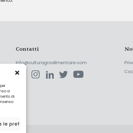
mento.
Contatti
No
info@culturagroalimentare.com
Priv
Coo
 per
enso a
ca
mento di
consenso
a le preferenze