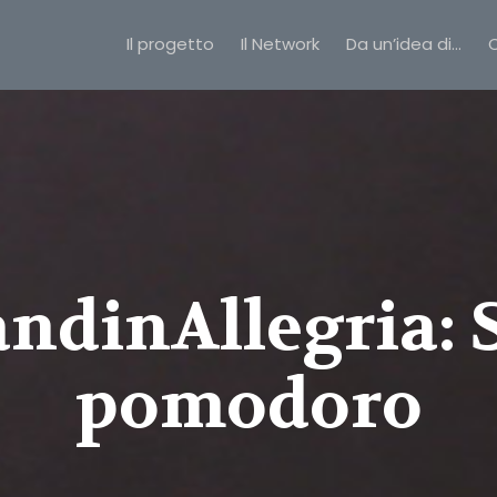
Il progetto
Il Network
Da un’idea di…
C
ndinAllegria: 
pomodoro