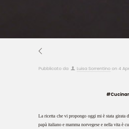
Pubblicato da
Luisa Sorrentino
on
4 Apr
#Cucinan
La ricetta che vi propongo oggi mi è stata girat
papà italiano e mamma norvegese e nella vita è cu