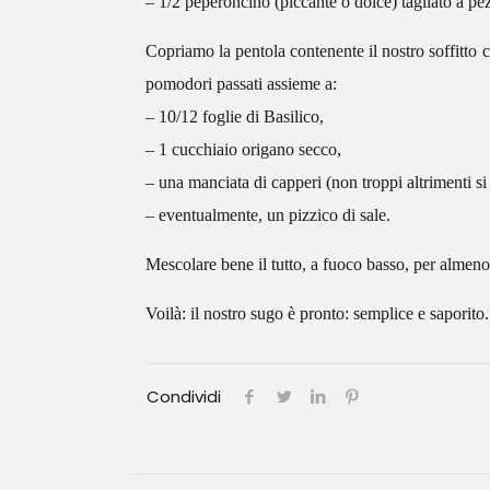
– 1/2 peperoncino (piccante o dolce) tagliato a pezz
Copriamo la pentola contenente il nostro soffitto
pomodori passati assieme a:
– 10/12 foglie di Basilico,
– 1 cucchiaio origano secco,
– una manciata di capperi (non troppi altrimenti si c
– eventualmente, un pizzico di sale.
Mescolare bene il tutto, a fuoco basso, per almen
Voilà: il nostro sugo è pronto: semplice e saporito.
Condividi