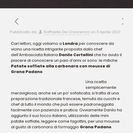
Pubblicato da
Raffaello De Crescenzo
on
11 Aprile 2021
Cari lettori, oggi voliamo a
Londra
per conoscere da
vicino una ricetta intrigante proposta dallo chef
dell’Ambasciata Italiana
Danilo Cortellini
che ho avuto il
piacere di conoscere un paio d’anni or sono: le mitiche
Patate soffiate alla carbonara con mousse di
Grana Padano
.
Una ricetta
semplicemente
meravigliosa, anche se un po’ sofisticata; si tratta di una
preparazione tradizionale francese, temuta da cuochi e
chef di tutto il mondo che può essere padroneggiata
facilmente con pazienza e pratica. Ovviamente Danilo ha
aggiunto il suo tocco italiano, utilizzando delle mini
patate soffiate, leggere come fagottini, per una mousse
al gusto di carbonara di formaggio
Grana Padano
.