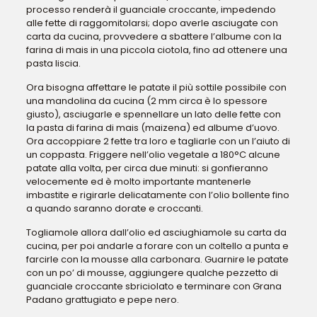
processo renderà il guanciale croccante, impedendo
alle fette di raggomitolarsi; dopo averle asciugate con
carta da cucina, provvedere a sbattere l’albume con la
farina di mais in una piccola ciotola, fino ad ottenere una
pasta liscia.
Ora bisogna affettare le patate il più sottile possibile con
una mandolina da cucina (2 mm circa è lo spessore
giusto), asciugarle e spennellare un lato delle fette con
la pasta di farina di mais (maizena) ed albume d’uovo.
Ora accoppiare 2 fette tra loro e tagliarle con un l’aiuto di
un coppasta. Friggere nell’olio vegetale a 180°C alcune
patate alla volta, per circa due minuti: si gonfieranno
velocemente ed è molto importante mantenerle
imbastite e rigirarle delicatamente con l’olio bollente fino
a quando saranno dorate e croccanti.
Togliamole allora dall’olio ed asciughiamole su carta da
cucina, per poi andarle a forare con un coltello a punta e
farcirle con la mousse alla carbonara. Guarnire le patate
con un po’ di mousse, aggiungere qualche pezzetto di
guanciale croccante sbriciolato e terminare con Grana
Padano grattugiato e pepe nero.