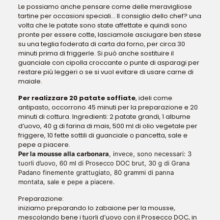
Le possiamo anche pensare come delle meravigliose
tartine per occasioni speciali… Il consiglio dello chef? una
volta che le patate sono state affettate e quindi sono
pronte per essere cotte, lasciamole asciugare ben stese
su una teglia foderata di carta da forno, per circa 30
minuti prima di friggerle. Si può anche sostituire il
guanciale con cipolla croccante o punte di asparagi per
restare più leggeri o se si vuol evitare di usare carne di
maiale.
Per realizzare 20 patate soffiate
, ideli come
antipasto, occorrono 45 minuti per la preparazione e 20
minuti di cottura. Ingredienti: 2 patate grandi, 1 albume
d’uovo, 40 g di farina di mais, 500 ml di olio vegetale per
friggere, 10 fette sottili di guanciale o pancetta, sale e
pepe a piacere.
Per la mousse alla carbonara
, invece, sono necessari: 3
tuorli d’uovo, 60 ml di Prosecco DOC brut, 30 g di Grana
Padano finemente grattugiato, 80 grammi di panna
montata, sale e pepe a piacere.
Preparazione:
iniziamo preparando lo zabaione per la mousse,
mescolando bene i tuorli d’uovo con il Prosecco DOC, in