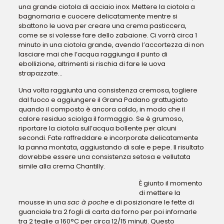
una grande ciotola di acciaio inox. Mettere la ciotola a
bagnomaria e cuocere delicatamente mentre si
sbattono le uova per creare una crema pasticcera,
come se si volesse fare dello zabaione. Ci vorrà circa 1
minuto in una ciotola grande, avendo l’accortezza di non
lasciare mai che l’acqua raggiunga il punto di
ebollizione, altrimenti si rischia di fare le uova
strapazzate…
Una volta raggiunta una consistenza cremosa, togliere
dal fuoco e aggiungere il Grana Padano grattugiato
quando il composto è ancora caldo, in modo che il
calore residuo sciolga il formaggio. Se è grumoso,
riportare la ciotola sull’acqua bollente per alcuni
secondi. Fate raffreddare e incorporate delicatamente
la panna montata, aggiustando di sale e pepe. Il risultato
dovrebbe essere una consistenza setosa e vellutata
simile alla crema Chantilly.
È giunto il momento
di mettere la
mousse in una
sac à poche
e di posizionare le fette di
guanciale tra 2 fogli di carta da forno per poi infornarle
tra 2 teglie a 160°C per circa 12/15 minuti. Questo