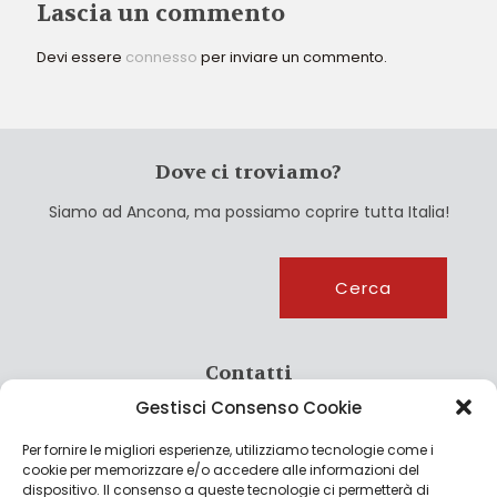
Lascia un commento
Devi essere
connesso
per inviare un commento.
Dove ci troviamo?
Siamo ad Ancona, ma possiamo coprire tutta Italia!
Cerca
Cerca
Contatti
Gestisci Consenso Cookie
info@culturagroalimentare.com
Per fornire le migliori esperienze, utilizziamo tecnologie come i
cookie per memorizzare e/o accedere alle informazioni del
dispositivo. Il consenso a queste tecnologie ci permetterà di