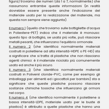
figura) troviamo dei numeri (da 1 a 7, normalmente) che
riassumono entrambe queste informazioni (in realtà
dovrebbe essere presente anche l’indicazione del
materiale usato per la realizzazione del materiale, ma
questa non sempre viene aggiunta).
Il numero 1
(quello che troviamo sulle bottigliette d’acqua
in Poliestere-PET) indica che il materiale è monouso:
questo tipo di bottiglia, se usata più volte, può rilasciare
metalli pesanti, che influenzano l’equilibrio ormonale.
Il numero 2
(che identifica normalmente materiali
costruiti in polietilene ad alta intensità-HDPE o PE-HD) sta
a significare che si tratta di plastiche che non rilasciano
agenti chimici: è il materiale riciclato più comunemente
usato ed anche il più sicuro.
Il numero 3
(che identifica normalmente materiali
costruiti in Polivenil cloride-PVC, come per esempio gli
imballaggi per alimenti ed i giocattoli per bambini) sta a
significare che queste plastiche possono rilasciare
sostanze chimiche tossiche che influenzano gli ormoni
nel corpo.
Il numero 4
(che identifica normalmente il polietilene a
bassa intensità-LDPE, materiale usato per le buste di
plastica) è attribuito a quelle plastiche che hanno una