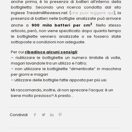
anche prima, è la presenza di batteri all’interno della
bottiglietta. Secondo una ricerca condotta dal sito
inglese TreadmillReviews.net (
che puoi leggere qui
), la
presenza di batteri nelle bottiglie analizzate può arrivare
2
anche a
900 mila batteri per cm
. Nello stesso
articolo, però, non viene specificato dopo quanto tempo
le bottigliette vennero analizzate o se fossero state
sottoposte a condizioni non adeguate.
Per cui
ribadisco alcuni consigli
:
– riutilizzare le bottigliette un numero limitate di volte,
magari lavandole tra un utilizzo e l’altro;
– non utilizzare le bottigliette “dimenticate” in macchina
per giorni e magari
– utilizzare delle bottiglie fatte apposta per più usi.
Mi raccomando, inoltre, di non sprecare l’acqua: è un
bene molto prezioso!! A presto…
Condividi