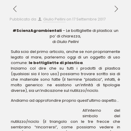
Pubblicato da
Giulio Pellini
on
17 Settembre 2017
#ScienzAgrambientali
– Le bottigliette di plastica: un
po’ di chiarezza,
di
Giulio Pellini
Sulla scia del primo articolo, anche se non propriamente
legato al mare, parleremo oggi di un oggetto di uso
comune:
le bottigliette di plastica
.
Iniziamo col dire che su tutti i prodotti di plastica
(qualsiasi sia il loro uso) possiamo trovare scritto sia di
che materiale sono fatte (il termine “plastica”, infatti, è
molto generico: ne esistono un’infinità di tipologie
diverse), sia un’indicazione sul riutilizzo/riciclo.
Andiamo ad approfondire proprio quest’ultimo aspetto…
All’interno del
simbolo del
riutilizzo/riciclo (il triangolo con le tre frecce che
sembrano “rincorrersi”, come possiamo vedere in