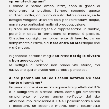
spremute di agrumi
“.
Il calore e l’acido citrico, infatti, sono in grado di
deteriorare la plastica. Sempre secondo questo
studioso, inoltre, dal punto di vista della sicurezza, se le
bottiglie vengono utilizzate solo per reintrodurvi acqua,
non vi sono particolari motivi di preoccupazione.
Qualora sia invece l’igiene a rappresentare un dubbio,
perché in effetti la formazione di microbi è pissibile,
Chevalier consiglia semplicemente di
lavarle
, tra un
riempimento e l’altro, e di
bere entro 48 ore
l’acqua che
vi si è messa.
In generale sarebbe meglio utilizzare
bottiglie di vetro
o
borracce
apposite.
Le bottiglie di plastica non hanno vita eterna, ma
riutilizzarle qualche volta non sarebbe pericoloso.
Allora perché sui siti ed i social network c’è così
tanto allarmismo?
Un primo motivo è un errato legame tra gli effetti del BPA
e le bottigliette di plastica. Infatti, come già dimostrato
ampiamente e come anche verificato dal sito
AltroConsumo, a rilasciare il BPA è il policarbonato e non
il poliestere; un secondo motivo, come sottolineato