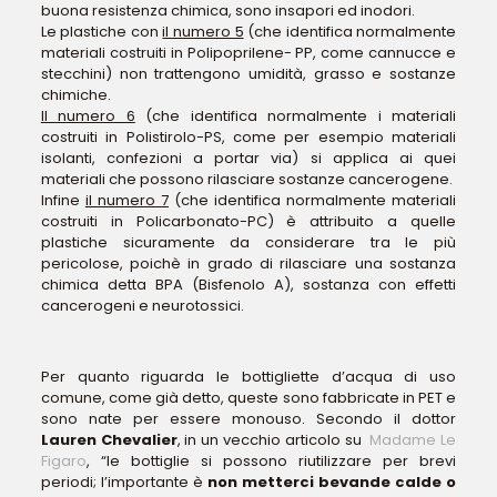
buona resistenza chimica, sono insapori ed inodori.
Le plastiche con
il numero 5
(che identifica normalmente
materiali costruiti in Polipoprilene- PP, come cannucce e
stecchini) non trattengono umidità, grasso e sostanze
chimiche.
Il numero 6
(che identifica normalmente i materiali
costruiti in Polistirolo-PS, come per esempio materiali
isolanti, confezioni a portar via) si applica ai quei
materiali che possono rilasciare sostanze cancerogene.
Infine
il numero 7
(che identifica normalmente materiali
costruiti in Policarbonato-PC) è attribuito a quelle
plastiche sicuramente da considerare tra le più
pericolose, poichè in grado di rilasciare una sostanza
chimica detta BPA (Bisfenolo A), sostanza con effetti
cancerogeni e neurotossici.
Per quanto riguarda le bottigliette d’acqua di uso
comune, come già detto, queste sono fabbricate in PET e
sono nate per essere monouso. Secondo il dottor
Lauren Chevalier
, in un vecchio articolo su
Madame Le
Figaro
, “le bottiglie si possono riutilizzare per brevi
periodi; l’importante è
non metterci bevande calde o