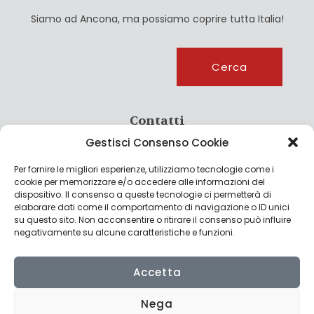
Siamo ad Ancona, ma possiamo coprire tutta Italia!
Cerca
Cerca
Contatti
Gestisci Consenso Cookie
info@culturagroalimentare.com
Per fornire le migliori esperienze, utilizziamo tecnologie come i
cookie per memorizzare e/o accedere alle informazioni del
dispositivo. Il consenso a queste tecnologie ci permetterà di
elaborare dati come il comportamento di navigazione o ID unici
Note legali
su questo sito. Non acconsentire o ritirare il consenso può influire
negativamente su alcune caratteristiche e funzioni.
Privacy Policy
Cookie Policy
Accetta
Nega