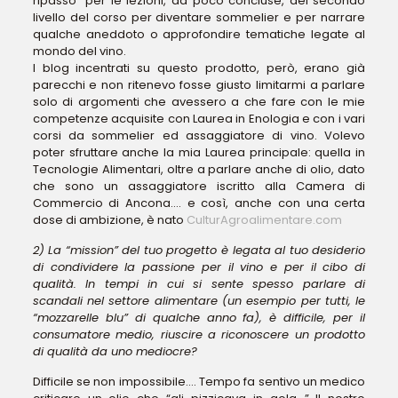
ripasso” per le lezioni, da poco concluse, del secondo
livello del corso per diventare sommelier e per narrare
qualche aneddoto o approfondire tematiche legate al
mondo del vino.
I blog incentrati su questo prodotto, però, erano già
parecchi e non ritenevo fosse giusto limitarmi a parlare
solo di argomenti che avessero a che fare con le mie
competenze acquisite con Laurea in Enologia e con i vari
corsi da sommelier ed assaggiatore di vino. Volevo
poter sfruttare anche la mia Laurea principale: quella in
Tecnologie Alimentari, oltre a parlare anche di olio, dato
che sono un assaggiatore iscritto alla Camera di
Commercio di Ancona…. e così, anche con una certa
dose di ambizione, è nato
CulturAgroalimentare.com
2) La “mission” del tuo progetto è legata al tuo desiderio
di condividere la passione per il vino e per il cibo di
qualità. In tempi in cui si sente spesso parlare di
scandali nel settore alimentare (un esempio per tutti, le
“mozzarelle blu” di qualche anno fa), è difficile, per il
consumatore medio, riuscire a riconoscere un prodotto
di qualità da uno mediocre?
Difficile se non impossibile…. Tempo fa sentivo un medico