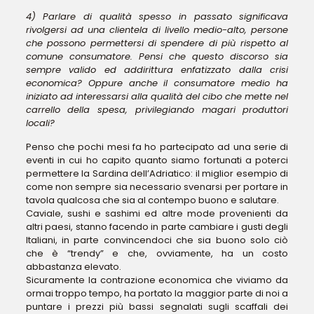
4) Parlare di qualità spesso in passato significava
rivolgersi ad una clientela di livello medio-alto, persone
che possono permettersi di spendere di più rispetto al
comune consumatore. Pensi che questo discorso sia
sempre valido ed addirittura enfatizzato dalla crisi
economica? Oppure anche il consumatore medio ha
iniziato ad interessarsi alla qualità del cibo che mette nel
carrello della spesa, privilegiando magari produttori
locali?
Penso che pochi mesi fa ho partecipato ad una serie di
eventi in cui ho capito quanto siamo fortunati a poterci
permettere la Sardina dell’Adriatico: il miglior esempio di
come non sempre sia necessario svenarsi per portare in
tavola qualcosa che sia al contempo buono e salutare.
Caviale, sushi e sashimi ed altre mode provenienti da
altri paesi, stanno facendo in parte cambiare i gusti degli
Italiani, in parte convincendoci che sia buono solo ciò
che è “trendy” e che, ovviamente, ha un costo
abbastanza elevato.
Sicuramente la contrazione economica che viviamo da
ormai troppo tempo, ha portato la maggior parte di noi a
puntare i prezzi più bassi segnalati sugli scaffali dei