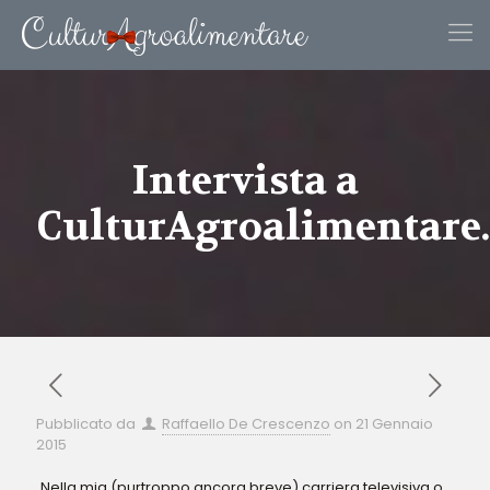
Intervista a
CulturAgroalimentare
Pubblicato da
Raffaello De Crescenzo
on
21 Gennaio
2015
Nella mia (purtroppo ancora breve) carriera televisiva o