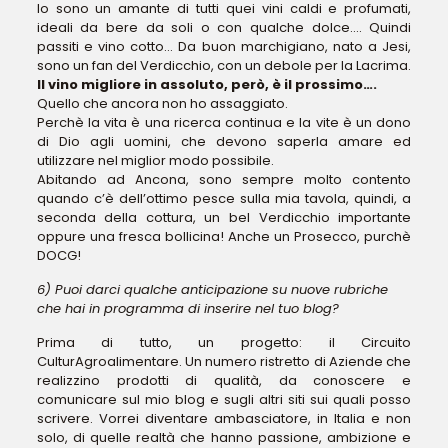
Io sono un amante di tutti quei vini caldi e profumati,
ideali da bere da soli o con qualche dolce…. Quindi
passiti e vino cotto… Da buon marchigiano, nato a Jesi,
sono un fan del Verdicchio, con un debole per la Lacrima.
Il vino migliore in assoluto, però, è il prossimo….
Quello che ancora non ho assaggiato.
Perchè la vita è una ricerca continua e la vite è un dono
di Dio agli uomini, che devono saperla amare ed
utilizzare nel miglior modo possibile.
Abitando ad Ancona, sono sempre molto contento
quando c’è dell’ottimo pesce sulla mia tavola, quindi, a
seconda della cottura, un bel Verdicchio importante
oppure una fresca bollicina! Anche un Prosecco, purchè
DOCG!
6) Puoi darci qualche anticipazione su nuove rubriche
che hai in programma di inserire nel tuo blog?
Prima di tutto, un progetto: il Circuito
CulturAgroalimentare. Un numero ristretto di Aziende che
realizzino prodotti di qualità, da conoscere e
comunicare sul mio blog e sugli altri siti sui quali posso
scrivere. Vorrei diventare ambasciatore, in Italia e non
solo, di quelle realtà che hanno passione, ambizione e