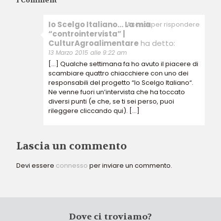
Io Scelgo Italiano… La mia
Accedi per rispondere
“controintervista” |
CulturAgroalimentare
ha detto:
13 Marzo 2015 alle 9:22 am
[…] Qualche settimana fa ho avuto il piacere di
scambiare quattro chiacchiere con uno dei
responsabili del progetto “Io Scelgo Italiano“.
Ne venne fuori un’intervista che ha toccato
diversi punti (e che, se ti sei perso, puoi
rileggere cliccando qui). […]
Lascia un commento
Devi essere
connesso
per inviare un commento.
Dove ci troviamo?