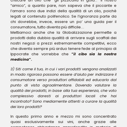
criticare un olio che “gli pizzicava in gola…” Il nostro
“amico”, a quanto pare, non sapeva che il piccante e
l’amaro sono due indizi della qualità di un olio, poichè
legati al contenuto polifenolico. Se l’ignoranza parte da
chi dovrebbe, invece, essere un po’ una guida per il
consumatore, tutto diventa più difficile….
Mettiamoci anche che la Globalizzazione permette a
prodotti dalla dubbia qualità di arrivare sugli scaffali dei
nostri negozi a prezzi estremamente competitivi, ecco
che diventa sempre più arduo tenere fede al principio di
Ippocrate che vorrebbe che
“
il cibo sia la nostra
medicina
”.
3) Siti come il tuo, in cui i vari prodotti vengono analizzati
in modo rigoroso possono essere d’aiuto per indirizzare il
consumatore verso produttori affidabili ed educarlo dal
punto di vista agroalimentare. Dovendo valutare la
qualità dei prodotti, in base alla tua esperienza, che voto
complessivo daresti ai produttori locali che hai
incontrato? Sono mediamente attenti a curare la qualità
dei loro prodotti?
In questo primo anno e mezzo mi sono concentrato
quasi esclusivamente sui vini, anche grazie alle