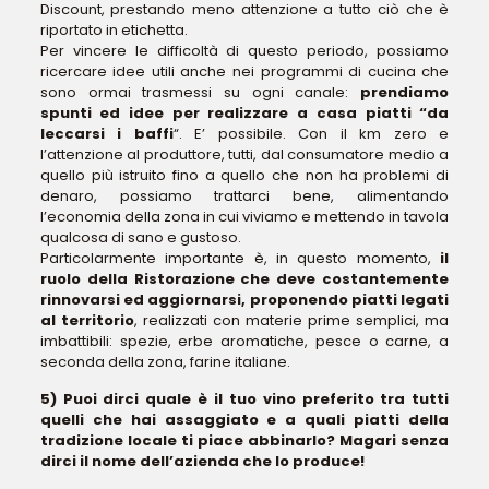
Discount, prestando meno attenzione a tutto ciò che è
riportato in etichetta.
Per vincere le difficoltà di questo periodo, possiamo
ricercare idee utili anche nei programmi di cucina che
sono ormai trasmessi su ogni canale:
prendiamo
spunti ed idee per realizzare a casa piatti “da
leccarsi i baffi
“. E’ possibile. Con il km zero e
l’attenzione al produttore, tutti, dal consumatore medio a
quello più istruito fino a quello che non ha problemi di
denaro, possiamo trattarci bene, alimentando
l’economia della zona in cui viviamo e mettendo in tavola
qualcosa di sano e gustoso.
Particolarmente importante è, in questo momento,
il
ruolo della Ristorazione che deve costantemente
rinnovarsi ed aggiornarsi, proponendo piatti legati
al territorio
, realizzati con materie prime semplici, ma
imbattibili: spezie, erbe aromatiche, pesce o carne, a
seconda della zona, farine italiane.
5) Puoi dirci quale è il tuo vino preferito tra tutti
quelli che hai assaggiato e a quali piatti della
tradizione locale ti piace abbinarlo? Magari senza
dirci il nome dell’azienda che lo produce!