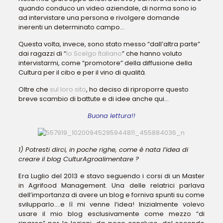
quando conduco un video aziendale, di norma sono io
ad intervistare una persona e rivolgere domande
inerenti un determinato campo…
Questa volta, invece, sono stato messo “dall’altra parte”
dai ragazzi di “
Io Scelgo Italiano
” che hanno voluto
intervistarmi, come “promotore” della diffusione della
Cultura per il cibo e per il vino di qualità.
Oltre che
sul loro sito
, ho deciso di riproporre questo
breve scambio di battute e di idee anche qui…
Buona lettura!!
1) Potresti dirci, in poche righe, come è nata l’idea di
creare il blog CulturAgroalimentare ?
Era Luglio del 2013 e stavo seguendo i corsi di un Master
in Agrifood Management. Una delle relatrici parlava
dell’importanza di avere un blog e forniva spunti su come
svilupparlo….e lì mi venne l’idea! Inizialmente volevo
usare il mio blog esclusivamente come mezzo “di