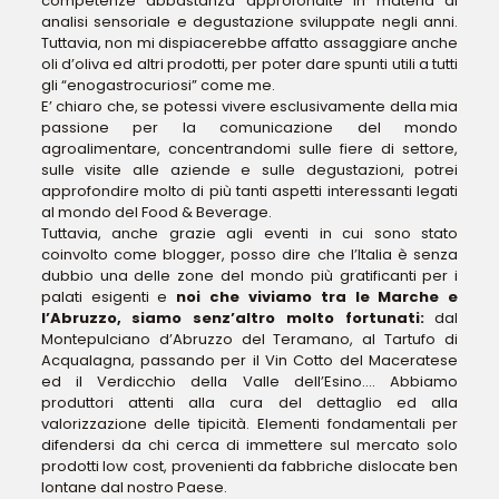
competenze abbastanza approfondite in materia di
analisi sensoriale e degustazione sviluppate negli anni.
Tuttavia, non mi dispiacerebbe affatto assaggiare anche
oli d’oliva ed altri prodotti, per poter dare spunti utili a tutti
gli “enogastrocuriosi” come me.
E’ chiaro che, se potessi vivere esclusivamente della mia
passione per la comunicazione del mondo
agroalimentare, concentrandomi sulle fiere di settore,
sulle visite alle aziende e sulle degustazioni, potrei
approfondire molto di più tanti aspetti interessanti legati
al mondo del Food & Beverage.
Tuttavia, anche grazie agli eventi in cui sono stato
coinvolto come blogger, posso dire che l’Italia è senza
dubbio una delle zone del mondo più gratificanti per i
palati esigenti e
noi che viviamo tra le Marche e
l’Abruzzo, siamo senz’altro molto fortunati:
dal
Montepulciano d’Abruzzo del Teramano, al Tartufo di
Acqualagna, passando per il Vin Cotto del Maceratese
ed il Verdicchio della Valle dell’Esino…. Abbiamo
produttori attenti alla cura del dettaglio ed alla
valorizzazione delle tipicità. Elementi fondamentali per
difendersi da chi cerca di immettere sul mercato solo
prodotti low cost, provenienti da fabbriche dislocate ben
lontane dal nostro Paese.