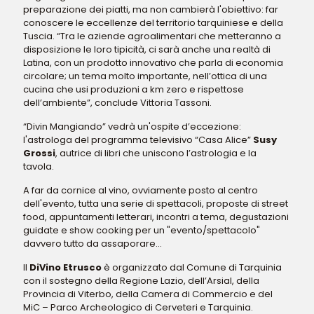
preparazione dei piatti, ma non cambierà l'obiettivo: far
conoscere le eccellenze del territorio tarquiniese e della
Tuscia. “Tra le aziende agroalimentari che metteranno a
disposizione le loro tipicità, ci sarà anche una realtà di
Latina, con un prodotto innovativo che parla di economia
circolare; un tema molto importante, nell’ottica di una
cucina che usi produzioni a km zero e rispettose
dell’ambiente”, conclude Vittoria Tassoni.
“Divin Mangiando” vedrà un'ospite d’eccezione:
l'astrologa del programma televisivo “Casa Alice”
Susy
Grossi
, autrice di libri che uniscono l’astrologia e la
tavola.
A far da cornice al vino, ovviamente posto al centro
dell'evento, tutta una serie di spettacoli, proposte di street
food, appuntamenti letterari, incontri a tema, degustazioni
guidate e show cooking per un "evento/spettacolo"
davvero tutto da assaporare...
Il
DiVino Etrusco
è organizzato dal Comune di Tarquinia
con il sostegno della Regione Lazio, dell’Arsial, della
Provincia di Viterbo, della Camera di Commercio e del
MiC – Parco Archeologico di Cerveteri e Tarquinia.