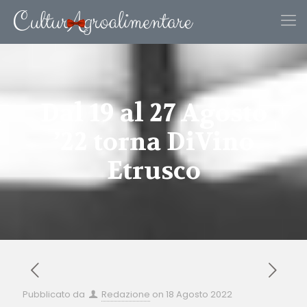
Dal 19 al 27 Agosto
’22 torna DiVino
Etrusco
Pubblicato da
Redazione
on
18 Agosto 2022