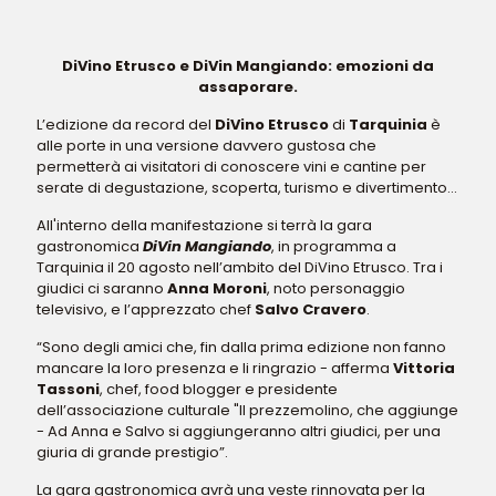
DiVino Etrusco e DiVin Mangiando: emozioni da
assaporare.
L’edizione da record del
DiVino Etrusco
di
Tarquinia
è
alle porte in una versione davvero gustosa che
permetterà ai visitatori di conoscere vini e cantine per
serate di degustazione, scoperta, turismo e divertimento...
All'interno della manifestazione si terrà la gara
gastronomica
DiVin Mangiando
, in programma a
Tarquinia il 20 agosto nell’ambito del DiVino Etrusco. Tra i
giudici ci saranno
Anna Moroni
, noto personaggio
televisivo, e l’apprezzato chef
Salvo Cravero
.
“Sono degli amici che, fin dalla prima edizione non fanno
mancare la loro presenza e li ringrazio - afferma
Vittoria
Tassoni
, chef, food blogger e presidente
dell’associazione culturale "Il prezzemolino, che aggiunge
- Ad Anna e Salvo si aggiungeranno altri giudici, per una
giuria di grande prestigio”.
La gara gastronomica avrà una veste rinnovata per la