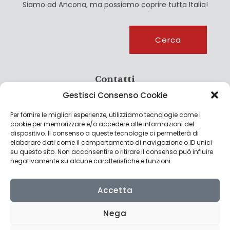
Siamo ad Ancona, ma possiamo coprire tutta Italia!
Cerca
Cerca
Contatti
Gestisci Consenso Cookie
info@culturagroalimentare.com
Per fornire le migliori esperienze, utilizziamo tecnologie come i
cookie per memorizzare e/o accedere alle informazioni del
dispositivo. Il consenso a queste tecnologie ci permetterà di
elaborare dati come il comportamento di navigazione o ID unici
Note legali
su questo sito. Non acconsentire o ritirare il consenso può influire
negativamente su alcune caratteristiche e funzioni.
Privacy Policy
Cookie Policy
Accetta
Nega