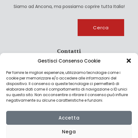
Siamo ad Ancona, ma possiamo coprire tutta Italia!
Cerca
Cerca
Contatti
Gestisci Consenso Cookie
info@culturagroalimentare.com
Per fornire le migliori esperienze, utilizziamo tecnologie come i
cookie per memorizzare e/o accedere alle informazioni del
dispositivo. Il consenso a queste tecnologie ci permetterà di
elaborare dati come il comportamento di navigazione o ID unici
Note legali
su questo sito. Non acconsentire o ritirare il consenso può influire
negativamente su alcune caratteristiche e funzioni.
Privacy Policy
Cookie Policy
Accetta
Nega