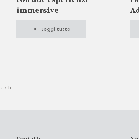
immersive
Ad
Leggi tutto
mento.
Contatti
No