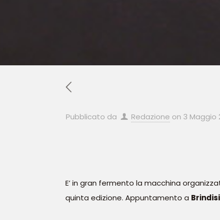
Pubblicato da
Redazione
on
3 Maggio 
E’ in gran fermento la macchina organizzat
quinta edizione. Appuntamento a
Brindisi