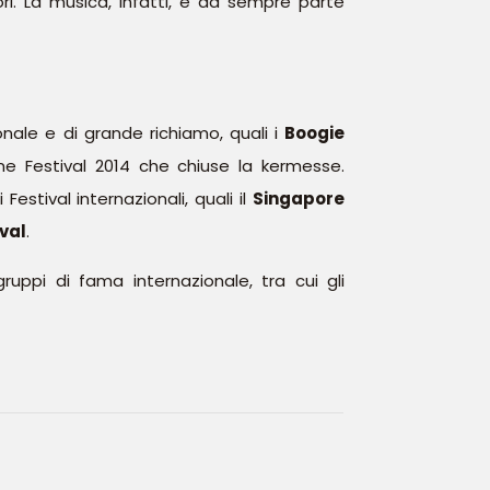
i. La musica, infatti, è da sempre parte
ionale e di grande richiamo, quali i
Boogie
e Festival 2014 che chiuse la kermesse.
estival internazionali, quali il
Singapore
ival
.
ruppi di fama internazionale, tra cui gli