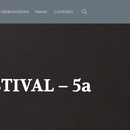
ollaborazioni
News
Contatti
IVAL – 5a