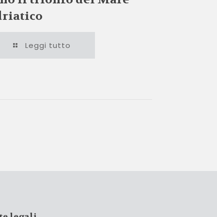
riatico
Leggi tutto
te legali