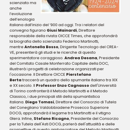
scienziato ma
anche
l’evoluzione
dell’enologia
italiana dall’inizio del ‘900 ad oggi. Tra i relatori del
convegno figurano
Giusi Mainardi
, Direttore
responsabile della rivista OICCE Times, che approfondirà
la biografia dello scienziato Federico Martinotti,
mentre
Antonella Bosso
, Dirigente Tecnologo del CREA-
VE, presenterà gli studi e le ricerche di questo
sperimentatore coraggioso.
Andrea Desana
, Presidente
del Comitato Casale Monferrato Capitale della DOC,
illustrerà i progetti di celebrazione organizzati per
l'occasione. Il Direttore OICCE
Pierstefano
Berta
traccerà un quadro dello spumante italiano tra XIX
e XX secolo. Il
Professor
Enzo Cagnasso
dell'Università
di Torino confronterà il Metodo Martinotti e il Metodo
Classico, i due principali stili della spumantistica
italiana.
Diego Tomasi
, Direttore del Consorzio di Tutela
del Conegliano Valdobbiadene Prosecco Superiore
DOCG, approfondirà il legame tra Martinotti e il vitigno
Glera. Infine,
Stefano Ricagno
, Presidente del Consorzio
per la Tutela dell'Asti DOCG, parlerà dell'attualità e delle
prospettive di questo ambasciatore del Metodo Martinotti.