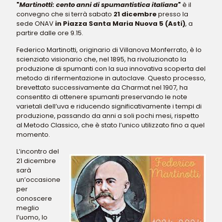
"
Martinotti: cento anni di spumantistica italiana
"
è il
convegno che si terrà sabato
21 dicembre
presso la
sede ONAV
in Piazza Santa Maria Nuova 5 (Asti)
, a
partire dalle ore 9.15.
Federico Martinotti, originario di Villanova Monferrato, è lo
scienziato visionario che, nel 1895, ha rivoluzionato la
produzione di spumanti con la sua innovativa scoperta del
metodo di rifermentazione in autoclave. Questo processo,
brevettato successivamente da Charmat nel 1907, ha
consentito di ottenere spumanti preservando le note
varietali dell’uva e riducendo significativamente i tempi di
produzione, passando da anni a soli pochi mesi, rispetto
al Metodo Classico, che è stato l’unico utilizzato fino a quel
momento.
L’incontro del
21 dicembre
sarà
un’occasione
per
conoscere
meglio
l’uomo, lo