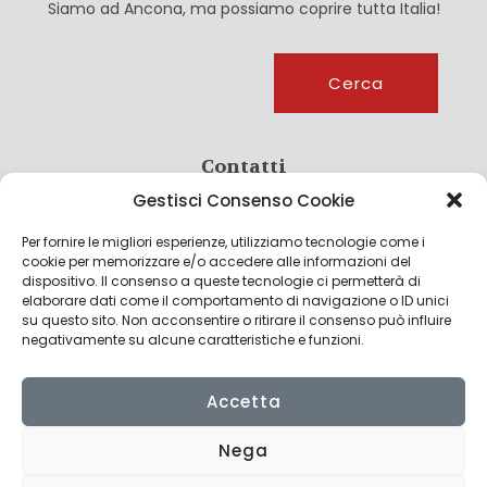
Siamo ad Ancona, ma possiamo coprire tutta Italia!
Cerca
Cerca
Contatti
Gestisci Consenso Cookie
info@culturagroalimentare.com
Per fornire le migliori esperienze, utilizziamo tecnologie come i
cookie per memorizzare e/o accedere alle informazioni del
dispositivo. Il consenso a queste tecnologie ci permetterà di
elaborare dati come il comportamento di navigazione o ID unici
Note legali
su questo sito. Non acconsentire o ritirare il consenso può influire
negativamente su alcune caratteristiche e funzioni.
Privacy Policy
Cookie Policy
Accetta
Nega