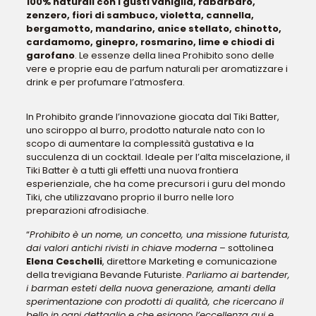
100% naturali con i gusti vaniglia, rabarbaro,
zenzero, fiori di sambuco, violetta, cannella,
bergamotto, mandarino, anice stellato, chinotto,
cardamomo, ginepro, rosmarino, lime e chiodi di
garofano
. Le essenze della linea Prohibito sono delle
vere e proprie eau de parfum naturali per aromatizzare i
drink e per profumare l’atmosfera.
In Prohibito grande l’innovazione giocata dal Tiki Batter,
uno sciroppo al burro, prodotto naturale nato con lo
scopo di aumentare la complessità gustativa e la
succulenza di un cocktail. Ideale per l’alta miscelazione, il
Tiki Batter è a tutti gli effetti una nuova frontiera
esperienziale, che ha come precursori i guru del mondo
Tiki, che utilizzavano proprio il burro nelle loro
preparazioni afrodisiache.
“
Prohibito è un nome, un concetto, una missione futurista,
dai valori antichi rivisti in chiave moderna
– sottolinea
Elena Ceschelli
, direttore Marketing e comunicazione
della trevigiana Bevande Futuriste.
Parliamo ai bartender,
i barman esteti della nuova generazione, amanti della
sperimentazione con prodotti di qualità, che ricercano il
bello in ogni dettaglio e che esigono l’eccellenza qui e