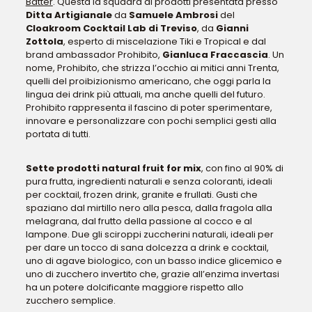
Batter
. Questa la squadra di prodotti presentata presso
Ditta Artigianale
da
Samuele Ambrosi
del
Cloakroom Cocktail Lab di Treviso
, da
Gianni
Zottola
, esperto di miscelazione Tiki e Tropical e dal
brand ambassador Prohibito,
Gianluca Fraccascia
. Un
nome, Prohibito, che strizza l’occhio ai mitici anni Trenta,
quelli del proibizionismo americano, che oggi parla la
lingua dei drink più attuali, ma anche quelli del futuro.
Prohibito rappresenta il fascino di poter sperimentare,
innovare e personalizzare con pochi semplici gesti alla
portata di tutti.
Sette prodotti natural fruit for mix
, con fino al 90% di
pura frutta, ingredienti naturali e senza coloranti, ideali
per cocktail, frozen drink, granite e frullati. Gusti che
spaziano dal mirtillo nero alla pesca, dalla fragola alla
melagrana, dal frutto della passione al cocco e al
lampone. Due gli sciroppi zuccherini naturali, ideali per
per dare un tocco di sana dolcezza a drink e cocktail,
uno di agave biologico, con un basso indice glicemico e
uno di zucchero invertito che, grazie all’enzima invertasi
ha un potere dolcificante maggiore rispetto allo
zucchero semplice.