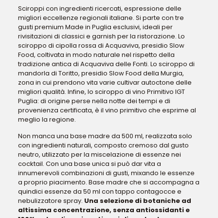
Sciroppi con ingredienti ricercati, espressione delle
migliori eccellenze regionali italiane. Si parte con tre
gusti premium Made in Puglia esclusivi, ideali per
rivisitazioni di classici e garnish per la ristorazione. Lo
sciroppo di cipolla rossa di Acquaviva, presidio Slow
Food, coltivata in modo naturale nel rispetto della
tradizione antica di Acquaviva delle Fonti. Lo sciroppo di
mandorla di Toritto, presidio Slow Food della Murgia,
zona in cui prendono vita varie cultivar autoctone delle
migliori qualità. Infine, lo sciroppo di vino Primitivo IGT
Puglia: di origine perse nella notte dei tempi e di
provenienza certificata, è il vino primitivo che esprime al
meglio la regione.
Non manca una base madre da 500 ml, realizzata solo
con ingredienti naturali, composto cremoso dal gusto
neutro, utilizzato per la miscelazione di essenze nei
cocktail. Con una base unica si può dar vita a
innumerevoli combinazioni di gusti, mixando le essenze
a proprio piacimento. Base madre che si accompagna a
quindici essenze da 50 ml con tappo contagocce e
nebulizzatore spray.
Una selezione di botaniche ad
altissima concentrazione, senza antiossidanti e