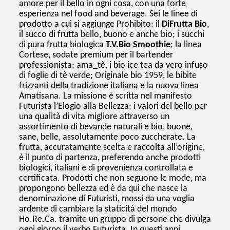
amore per il bello in ogni cosa, con una forte
esperienza nel food and beverage. Sei le linee di
prodotto a cui si aggiunge Prohibito: il
DiFrutta Bio
,
il succo di frutta bello, buono e anche bio; i succhi
di pura frutta biologica
T.V.Bio Smoothie
; la linea
Cortese, sodate premium per il bartender
professionista; ama_tè, i bio ice tea da vero infuso
di foglie di tè verde; Originale bio 1959, le bibite
frizzanti della tradizione italiana e la nuova linea
Amatisana. La missione è scritta nel manifesto
Futurista l’Elogio alla Bellezza: i valori del bello per
una qualità di vita migliore attraverso un
assortimento di bevande naturali e bio, buone,
sane, belle, assolutamente poco zuccherate. La
frutta, accuratamente scelta e raccolta all’origine,
è il punto di partenza, preferendo anche prodotti
biologici, italiani e di provenienza controllata e
certificata. Prodotti che non seguono le mode, ma
propongono bellezza ed è da qui che nasce la
denominazione di Futuristi, mossi da una voglia
ardente di cambiare la staticità del mondo
Ho.Re.Ca. tramite un gruppo di persone che divulga
ogni giorno il verbo Futurista. In questi anni